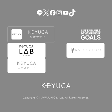
（2） 会員登録の申請に虚偽の事項が含まれている場合。
（3） 商品等に関する料金等の支払遅延その他の債務不履行
があった場合。
（4） 弊社が提供するサービスの利用に際して、ご利用規約
第14条に該当する場合。
（5） その他、本規約または個別規定に違反した場合。
4.会員登録が取り消された場合においても、当該会員は、
弊社とのお取引等により既に発生した支払義務等の取引上
の義務および本規約上の義務の履行責任を免れないものと
します。
5.仮登録とは、ケユカが提供するアプリ等でサービスを利
用するための簡易的な会員登録（以下「仮登録」といいま
す。）を指します。
6.仮登録をすることで、第9条のポイント付与を受けるこ
とができます。
Copyright © KAWAJUN Co., Ltd. All Rights Reserved.
7.仮登録状態はポイントの利用は行えず、第3条1項の通り
に登録完了することでポイント利用が行えるようになりま
す。