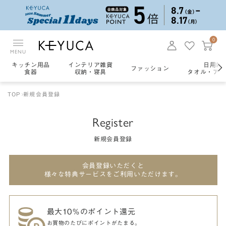
0
MENU
キッチン用品
インテリア雑貨
日用雑
ファッション
食器
収納・寝具
タオル・アロ
TOP
新規会員登録
Register
新規会員登録
会員登録いただくと
様々な特典サービスをご利用いただけます。
最大10％のポイント還元
お買物のたびにポイントがたまる。