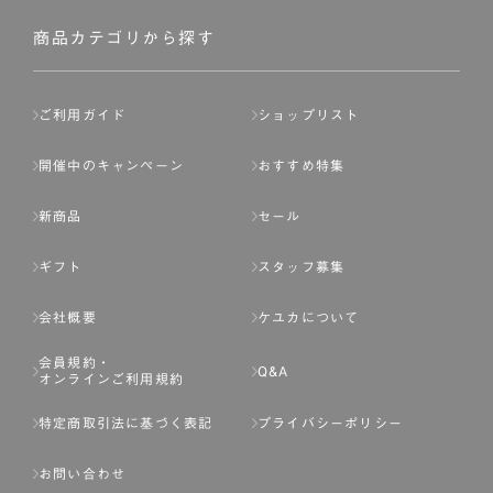
社が入会を承認したお客様を指します。
会員の資格は第三者に譲渡、承継、貸与等することは出来
商品カテゴリから探す
ません。
第3条 （会員登録）
ご利用ガイド
ショップリスト
1.会員の登録は、弊社所定の情報を、インターネット上の
ページへの入力、または弊社が別途指定する方法に従って
開催中のキャンペーン
おすすめ特集
提出することで登録することが出来ます。
新商品
セール
2.会員登録は、一人につき１アカウントのみとします。一
人で２アカウント以上を登録したと弊社が合理的な理由に
ギフト
スタッフ募集
基づき判断した場合は、弊社は、その登録を取り消すこと
があります。
会社概要
ケユカについて
3.前項の定めの他、弊社は、会員登録した方が以下の各号
会員規約・
のいずれかの事由に該当する場合は、その登録を拒否し、
Q&A
オンラインご利用規約
または事前に通知することなく一旦なされた登録を取り消
すことがあります。
特定商取引法に基づく表記
プライバシーポリシー
（1） 本規約違反により、会員登録の抹消等の処分を受けて
お問い合わせ
いる場合。