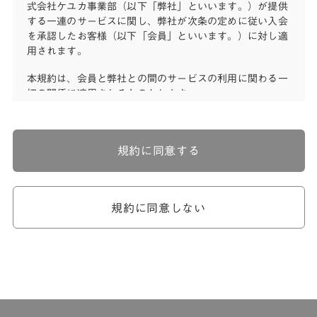
式会社ケユカ事業部（以下「弊社」といいます。）が提供
する一連のサービスに関し、弊社が次条の定めに従い入会
を承認したお客様（以下「会員」といいます。）に対し適
用されます。
本規約は、会員と弊社との間のサービスの利用に関わる一
切の関係に適用されるものとします。
弊社が一連のサービスを提供するにあたり、本規約のほ
か、ご利用にあたってのルール等、各種の定め（以下、
「個別規定」といいます。）をすることがあります。これ
規約に同意する
ら個別規定はその名称のいかんに関わらず、本規約の一部
を構成するものとします。
本規約の定めが前項の個別規定の定めと矛盾する場合に
は、個別規定において特段の定めなき限り、個別規定の定
規約に同意しない
めが優先されるものとします。
第2章 （会員の定義）
第2条 （会員の定義）
会員とは、本規約を承認した上で所定の手続を完了し、弊