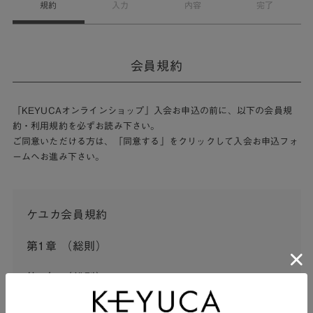
規約
入力
内容
完了
会員規約
「KEYUCAオンラインショップ」入会お申込の前に、以下の会員規
約・利用規約を必ずお読み下さい。
ご同意いただける方は、「同意する」をクリックして入会お申込フォ
ームへお進み下さい。
ケユカ会員規約
第1章 （総則）
第1条 （総則）
この会員規約（以下「本規約」といいます。）は、河淳株