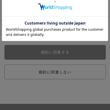
式会社ケユカ事業部（以下「弊社」といいます。）が提供
する一連のサービスに関し、弊社が次条の定めに従い入会
を承認したお客様（以下「会員」といいます。）に対し適
用されます。
本規約は、会員と弊社との間のサービスの利用に関わる一
切の関係に適用されるものとします。
弊社が一連のサービスを提供するにあたり、本規約のほ
か、ご利用にあたってのルール等、各種の定め（以下、
「個別規定」といいます。）をすることがあります。これ
規約に同意する
ら個別規定はその名称のいかんに関わらず、本規約の一部
を構成するものとします。
本規約の定めが前項の個別規定の定めと矛盾する場合に
は、個別規定において特段の定めなき限り、個別規定の定
規約に同意しない
めが優先されるものとします。
第2章 （会員の定義）
第2条 （会員の定義）
会員とは、本規約を承認した上で所定の手続を完了し、弊