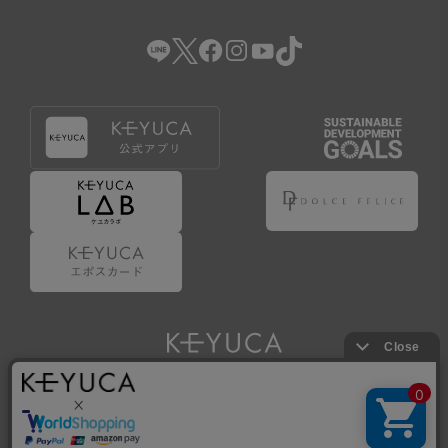
（2） 会員登録の申請に虚偽の事項が含まれている場合。
（3） 商品等に関する料金等の支払遅延その他の債務不履行
があった場合。
（4） 弊社が提供するサービスの利用に際して、ご利用規約
第14条に該当する場合。
（5） その他、本規約または個別規定に違反した場合。
4.会員登録が取り消された場合においても、当該会員は、
弊社とのお取引等により既に発生した支払義務等の取引上
の義務および本規約上の義務の履行責任を免れないものと
します。
5.仮登録とは、ケユカが提供するアプリ等でサービスを利
用するための簡易的な会員登録（以下「仮登録」といいま
す。）を指します。
6.仮登録をすることで、第9条のポイント付与を受けるこ
とができます。
Copyright © KAWAJUN Co., Ltd. All Rights Reserved.
7.仮登録状態はポイントの利用は行えず、第3条1項の通り
に登録完了することでポイント利用が行えるようになりま
す。