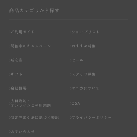
社が入会を承認したお客様を指します。
会員の資格は第三者に譲渡、承継、貸与等することは出来
商品カテゴリから探す
ません。
第3条 （会員登録）
ご利用ガイド
ショップリスト
1.会員の登録は、弊社所定の情報を、インターネット上の
ページへの入力、または弊社が別途指定する方法に従って
開催中のキャンペーン
おすすめ特集
提出することで登録することが出来ます。
新商品
セール
2.会員登録は、一人につき１アカウントのみとします。一
人で２アカウント以上を登録したと弊社が合理的な理由に
ギフト
スタッフ募集
基づき判断した場合は、弊社は、その登録を取り消すこと
があります。
会社概要
ケユカについて
3.前項の定めの他、弊社は、会員登録した方が以下の各号
会員規約・
のいずれかの事由に該当する場合は、その登録を拒否し、
Q&A
オンラインご利用規約
または事前に通知することなく一旦なされた登録を取り消
すことがあります。
特定商取引法に基づく表記
プライバシーポリシー
（1） 本規約違反により、会員登録の抹消等の処分を受けて
お問い合わせ
いる場合。