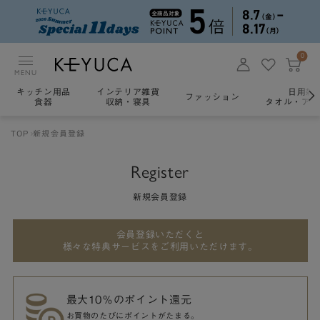
0
MENU
キッチン用品
インテリア雑貨
日用雑
ファッション
食器
収納・寝具
タオル・アロ
TOP
新規会員登録
Register
新規会員登録
会員登録いただくと
様々な特典サービスをご利用いただけます。
最大10％のポイント還元
お買物のたびにポイントがたまる。