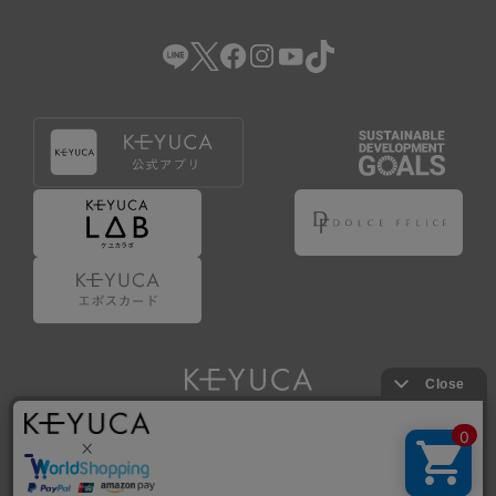
（2） 会員登録の申請に虚偽の事項が含まれている場合。
（3） 商品等に関する料金等の支払遅延その他の債務不履行
があった場合。
（4） 弊社が提供するサービスの利用に際して、ご利用規約
第14条に該当する場合。
（5） その他、本規約または個別規定に違反した場合。
4.会員登録が取り消された場合においても、当該会員は、
弊社とのお取引等により既に発生した支払義務等の取引上
の義務および本規約上の義務の履行責任を免れないものと
します。
5.仮登録とは、ケユカが提供するアプリ等でサービスを利
用するための簡易的な会員登録（以下「仮登録」といいま
す。）を指します。
6.仮登録をすることで、第9条のポイント付与を受けるこ
とができます。
Copyright © KAWAJUN Co., Ltd. All Rights Reserved.
7.仮登録状態はポイントの利用は行えず、第3条1項の通り
に登録完了することでポイント利用が行えるようになりま
す。