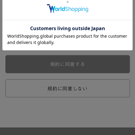
式会社ケユカ事業部（以下「弊社」といいます。）が提供
する一連のサービスに関し、弊社が次条の定めに従い入会
を承認したお客様（以下「会員」といいます。）に対し適
用されます。
本規約は、会員と弊社との間のサービスの利用に関わる一
切の関係に適用されるものとします。
弊社が一連のサービスを提供するにあたり、本規約のほ
か、ご利用にあたってのルール等、各種の定め（以下、
「個別規定」といいます。）をすることがあります。これ
規約に同意する
ら個別規定はその名称のいかんに関わらず、本規約の一部
を構成するものとします。
本規約の定めが前項の個別規定の定めと矛盾する場合に
は、個別規定において特段の定めなき限り、個別規定の定
規約に同意しない
めが優先されるものとします。
第2章 （会員の定義）
第2条 （会員の定義）
会員とは、本規約を承認した上で所定の手続を完了し、弊