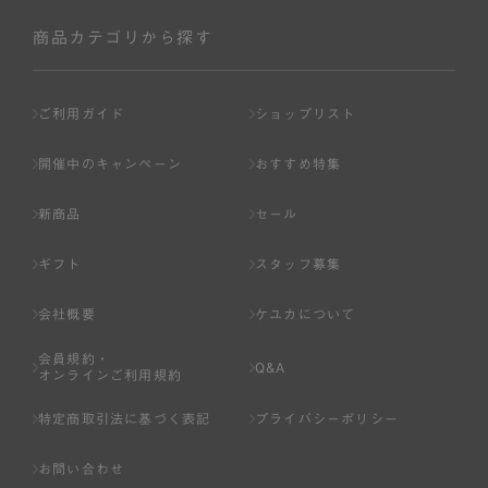
社が入会を承認したお客様を指します。
会員の資格は第三者に譲渡、承継、貸与等することは出来
商品カテゴリから探す
ません。
第3条 （会員登録）
ご利用ガイド
ショップリスト
1.会員の登録は、弊社所定の情報を、インターネット上の
ページへの入力、または弊社が別途指定する方法に従って
開催中のキャンペーン
おすすめ特集
提出することで登録することが出来ます。
新商品
セール
2.会員登録は、一人につき１アカウントのみとします。一
人で２アカウント以上を登録したと弊社が合理的な理由に
ギフト
スタッフ募集
基づき判断した場合は、弊社は、その登録を取り消すこと
があります。
会社概要
ケユカについて
3.前項の定めの他、弊社は、会員登録した方が以下の各号
会員規約・
のいずれかの事由に該当する場合は、その登録を拒否し、
Q&A
オンラインご利用規約
または事前に通知することなく一旦なされた登録を取り消
すことがあります。
特定商取引法に基づく表記
プライバシーポリシー
（1） 本規約違反により、会員登録の抹消等の処分を受けて
お問い合わせ
いる場合。