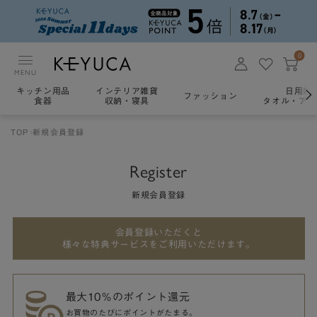
0
MENU
キッチン用品
インテリア雑貨
日用雑
ファッション
食器
収納・寝具
タオル・アロ
TOP
新規会員登録
Register
新規会員登録
会員登録いただくと
様々な特典サービスをご利用いただけます。
最大10％のポイント還元
お買物のたびにポイントがたまる。