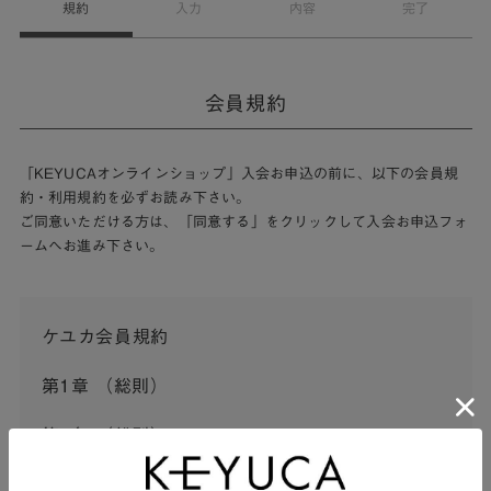
規約
入力
内容
完了
会員規約
「KEYUCAオンラインショップ」入会お申込の前に、以下の会員規
約・利用規約を必ずお読み下さい。
ご同意いただける方は、「同意する」をクリックして入会お申込フォ
ームへお進み下さい。
ケユカ会員規約
第1章 （総則）
第1条 （総則）
この会員規約（以下「本規約」といいます。）は、河淳株