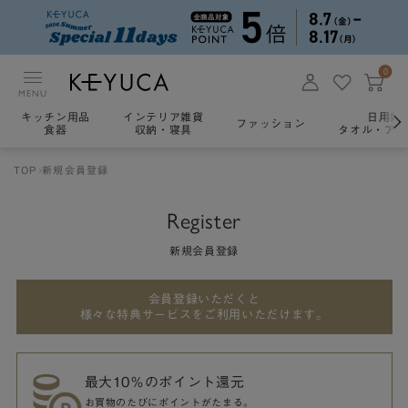
0
MENU
キッチン用品
インテリア雑貨
日用雑
ファッション
食器
収納・寝具
タオル・アロ
TOP
新規会員登録
Register
新規会員登録
会員登録いただくと
様々な特典サービスをご利用いただけます。
最大10％のポイント還元
お買物のたびにポイントがたまる。