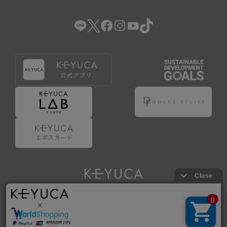
（2） 会員登録の申請に虚偽の事項が含まれている場合。
（3） 商品等に関する料金等の支払遅延その他の債務不履行
があった場合。
（4） 弊社が提供するサービスの利用に際して、ご利用規約
第14条に該当する場合。
（5） その他、本規約または個別規定に違反した場合。
4.会員登録が取り消された場合においても、当該会員は、
弊社とのお取引等により既に発生した支払義務等の取引上
の義務および本規約上の義務の履行責任を免れないものと
します。
5.仮登録とは、ケユカが提供するアプリ等でサービスを利
用するための簡易的な会員登録（以下「仮登録」といいま
す。）を指します。
6.仮登録をすることで、第9条のポイント付与を受けるこ
とができます。
Copyright © KAWAJUN Co., Ltd. All Rights Reserved.
7.仮登録状態はポイントの利用は行えず、第3条1項の通り
に登録完了することでポイント利用が行えるようになりま
す。