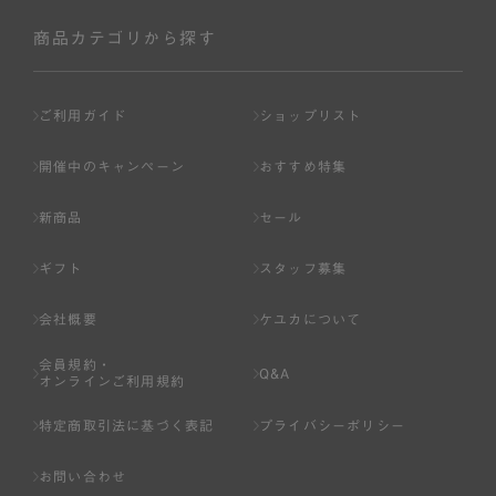
社が入会を承認したお客様を指します。
会員の資格は第三者に譲渡、承継、貸与等することは出来
商品カテゴリから探す
ません。
第3条 （会員登録）
ご利用ガイド
ショップリスト
1.会員の登録は、弊社所定の情報を、インターネット上の
ページへの入力、または弊社が別途指定する方法に従って
開催中のキャンペーン
おすすめ特集
提出することで登録することが出来ます。
新商品
セール
2.会員登録は、一人につき１アカウントのみとします。一
人で２アカウント以上を登録したと弊社が合理的な理由に
ギフト
スタッフ募集
基づき判断した場合は、弊社は、その登録を取り消すこと
があります。
会社概要
ケユカについて
3.前項の定めの他、弊社は、会員登録した方が以下の各号
会員規約・
のいずれかの事由に該当する場合は、その登録を拒否し、
Q&A
オンラインご利用規約
または事前に通知することなく一旦なされた登録を取り消
すことがあります。
特定商取引法に基づく表記
プライバシーポリシー
（1） 本規約違反により、会員登録の抹消等の処分を受けて
お問い合わせ
いる場合。