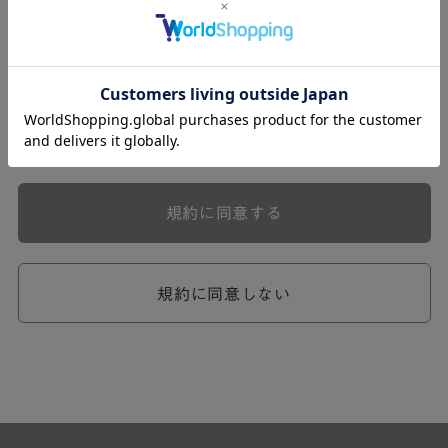
式会社ケユカ事業部（以下「弊社」といいます。）が提供
する一連のサービスに関し、弊社が次条の定めに従い入会
を承認したお客様（以下「会員」といいます。）に対し適
用されます。
本規約は、会員と弊社との間のサービスの利用に関わる一
切の関係に適用されるものとします。
弊社が一連のサービスを提供するにあたり、本規約のほ
か、ご利用にあたってのルール等、各種の定め（以下、
「個別規定」といいます。）をすることがあります。これ
規約に同意する
ら個別規定はその名称のいかんに関わらず、本規約の一部
を構成するものとします。
本規約の定めが前項の個別規定の定めと矛盾する場合に
は、個別規定において特段の定めなき限り、個別規定の定
規約に同意しない
めが優先されるものとします。
第2章 （会員の定義）
第2条 （会員の定義）
会員とは、本規約を承認した上で所定の手続を完了し、弊