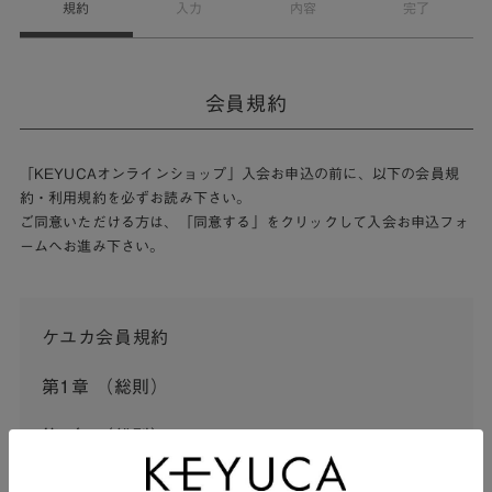
規約
入力
内容
完了
会員規約
「KEYUCAオンラインショップ」入会お申込の前に、以下の会員規
約・利用規約を必ずお読み下さい。
ご同意いただける方は、「同意する」をクリックして入会お申込フォ
ームへお進み下さい。
ケユカ会員規約
第1章 （総則）
第1条 （総則）
この会員規約（以下「本規約」といいます。）は、河淳株