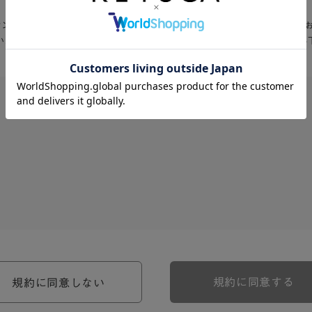
Aオンラインショップ」入会お申込の前に、以下の会員規約・利用規約を必ず
いただける方は、「同意する」をクリックして入会お申込フォームへお進み
、河淳株式会社ケユカ事業部（以下「弊社」といいます。）が提供す
。）に対し適用されます。
関わる一切の関係に適用されるものとします。
約のほか、ご利用にあたってのルール等、各種の定め（以下、「個別
規約に同意する
規約に同意しない
約の一部を構成するものとします。
場合には、個別規定において特段の定めなき限り、個別規定の定めが