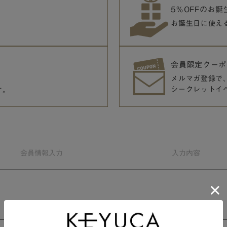
5％OFFのお
お誕生日に使え
会員限定クーポ
メルマガ登録で
シークレットイ
す。
会員情報
入力
入力
内容
会員規約