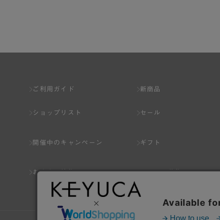
第2章 （会員の定義）
第2条 （会員の定義）
会員とは、本規約を承認した上で所定の手続を完
会員の資格は第三者に譲渡、承継、貸与等するこ
ご利用ガイド
新商品
第3条 （会員登録）
ショップリスト
セール
1.会員の登録は、弊社所定の情報を、インター
2.会員登録は、一人につき１アカウントのみと
開催中のキャンペーン
ギフト
ことがあります。
3.前項の定めの他、弊社は、会員登録した方が
おすすめ特集
スタッフ募集
り消すことがあります。
（1） 本規約違反により、会員登録の抹消等の処
（2） 会員登録の申請に虚偽の事項が含まれている