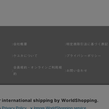
了し、弊社が入会を承認したお客様を指します。
とは出来ません。
会社概要
特定商取引法に基づく表記
ケユカについて
プライバシーポリシー
ネット上のページへの入力、または弊社が別途指定する方法に従って提
会員規約・
オンラインご利用規
します。一人で２アカウント以上を登録したと弊社が合理的な理由に基
お問い合わせ
約
以下の各号のいずれかの事由に該当する場合は、その登録を拒否し、ま
Q&A
分を受けている場合。
場合。