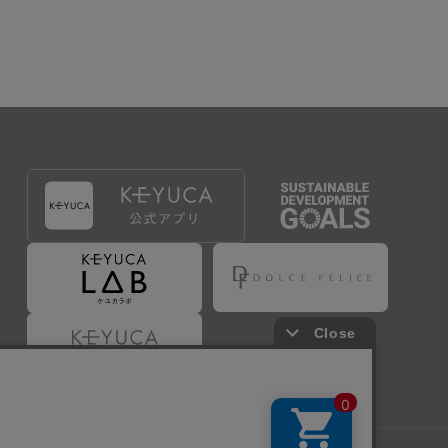
出することで登録することが出来ます。
づき判断した場合は、弊社は、その登録を取り消す
たは事前に通知することなく一旦なされた登録を取