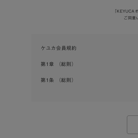
「KEYUC
ご同意
ケユカ会員規約
第1章 （総則）
第1条 （総則）
この会員規約（以下「本規約」といいます。）は
入会を承認したお客様（以下「会員」といいます
本規約は、会員と弊社との間のサービスの利用に
弊社が一連のサービスを提供するにあたり、本規
ら個別規定はその名称のいかんに関わらず、本規
本規約の定めが前項の個別規定の定めと矛盾する