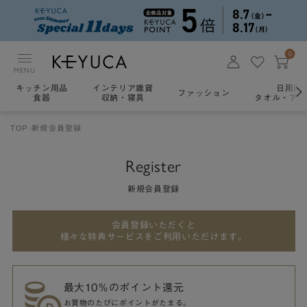
0
MENU
キッチン用品
インテリア雑貨
日用雑
ファッション
食器
収納・寝具
タオル・アロ
TOP
新規会員登録
Register
新規会員登録
会員登録いただくと
様々な特典サービスをご利用いただけます。
最大10％のポイント還元
お買物のたびにポイントがたまる。