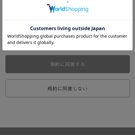
式会社ケユカ事業部（以下「弊社」といいます。）が提供
する一連のサービスに関し、弊社が次条の定めに従い入会
を承認したお客様（以下「会員」といいます。）に対し適
用されます。
本規約は、会員と弊社との間のサービスの利用に関わる一
切の関係に適用されるものとします。
弊社が一連のサービスを提供するにあたり、本規約のほ
か、ご利用にあたってのルール等、各種の定め（以下、
「個別規定」といいます。）をすることがあります。これ
規約に同意する
ら個別規定はその名称のいかんに関わらず、本規約の一部
を構成するものとします。
本規約の定めが前項の個別規定の定めと矛盾する場合に
は、個別規定において特段の定めなき限り、個別規定の定
規約に同意しない
めが優先されるものとします。
第2章 （会員の定義）
第2条 （会員の定義）
会員とは、本規約を承認した上で所定の手続を完了し、弊