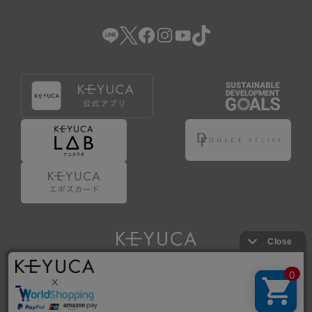
（2） 会員登録の申請に虚偽の事項が含まれている場合。
（3） 商品等に関する料金等の支払遅延その他の債務不履行
があった場合。
（4） 弊社が提供するサービスの利用に際して、ご利用規約
第14条に該当する場合。
（5） その他、本規約または個別規定に違反した場合。
4.会員登録が取り消された場合においても、当該会員は、
弊社とのお取引等により既に発生した支払義務等の取引上
の義務および本規約上の義務の履行責任を免れないものと
します。
5.仮登録とは、ケユカが提供するアプリ等でサービスを利
用するための簡易的な会員登録（以下「仮登録」といいま
す。）を指します。
6.仮登録をすることで、第9条のポイント付与を受けるこ
とができます。
Copyright © KAWAJUN Co., Ltd. All Rights Reserved.
7.仮登録状態はポイントの利用は行えず、第3条1項の通り
に登録完了することでポイント利用が行えるようになりま
す。