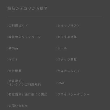
社が入会を承認したお客様を指します。
会員の資格は第三者に譲渡、承継、貸与等することは出来
商品カテゴリから探す
ません。
第3条 （会員登録）
ご利用ガイド
ショップリスト
1.会員の登録は、弊社所定の情報を、インターネット上の
ページへの入力、または弊社が別途指定する方法に従って
開催中のキャンペーン
おすすめ特集
提出することで登録することが出来ます。
新商品
セール
2.会員登録は、一人につき１アカウントのみとします。一
人で２アカウント以上を登録したと弊社が合理的な理由に
ギフト
スタッフ募集
基づき判断した場合は、弊社は、その登録を取り消すこと
があります。
会社概要
ケユカについて
3.前項の定めの他、弊社は、会員登録した方が以下の各号
会員規約・
のいずれかの事由に該当する場合は、その登録を拒否し、
Q&A
オンラインご利用規約
または事前に通知することなく一旦なされた登録を取り消
すことがあります。
特定商取引法に基づく表記
プライバシーポリシー
（1） 本規約違反により、会員登録の抹消等の処分を受けて
お問い合わせ
いる場合。