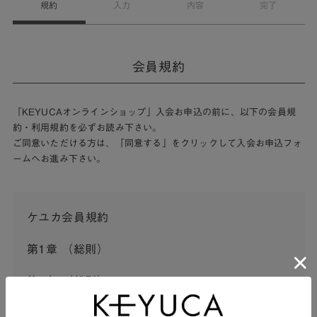
規約
入力
内容
完了
会員規約
「KEYUCAオンラインショップ」入会お申込の前に、以下の会員規
約・利用規約を必ずお読み下さい。
ご同意いただける方は、「同意する」をクリックして入会お申込フォ
ームへお進み下さい。
ケユカ会員規約
第1章 （総則）
第1条 （総則）
この会員規約（以下「本規約」といいます。）は、河淳株