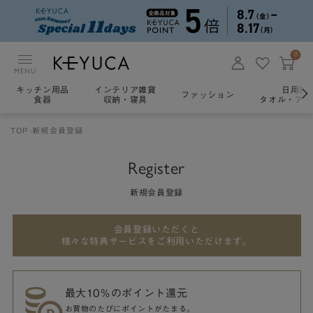
0
MENU
キッチン用品
インテリア雑貨
日用雑
ファッション
食器
収納・寝具
タオル・アロ
TOP
新規会員登録
Register
新規会員登録
会員登録いただくと
様々な特典サービスをご利用いただけます。
最大10％のポイント還元
お買物のたびにポイントがたまる。