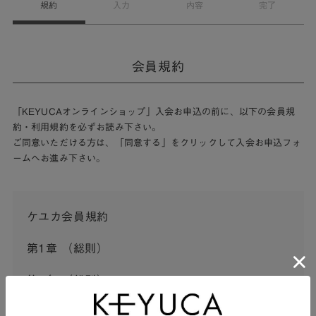
規約
入力
内容
完了
会員規約
「KEYUCAオンラインショップ」入会お申込の前に、以下の会員規
約・利用規約を必ずお読み下さい。
ご同意いただける方は、「同意する」をクリックして入会お申込フォ
ームへお進み下さい。
ケユカ会員規約
第1章 （総則）
第1条 （総則）
この会員規約（以下「本規約」といいます。）は、河淳株