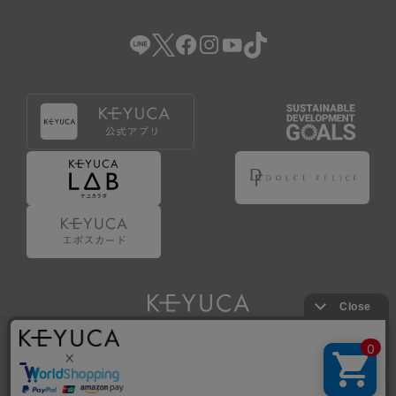
（2） 会員登録の申請に虚偽の事項が含まれている場合。
（3） 商品等に関する料金等の支払遅延その他の債務不履行
があった場合。
（4） 弊社が提供するサービスの利用に際して、ご利用規約
第14条に該当する場合。
（5） その他、本規約または個別規定に違反した場合。
4.会員登録が取り消された場合においても、当該会員は、
弊社とのお取引等により既に発生した支払義務等の取引上
の義務および本規約上の義務の履行責任を免れないものと
します。
5.仮登録とは、ケユカが提供するアプリ等でサービスを利
用するための簡易的な会員登録（以下「仮登録」といいま
す。）を指します。
6.仮登録をすることで、第9条のポイント付与を受けるこ
とができます。
Copyright © KAWAJUN Co., Ltd. All Rights Reserved.
7.仮登録状態はポイントの利用は行えず、第3条1項の通り
に登録完了することでポイント利用が行えるようになりま
す。