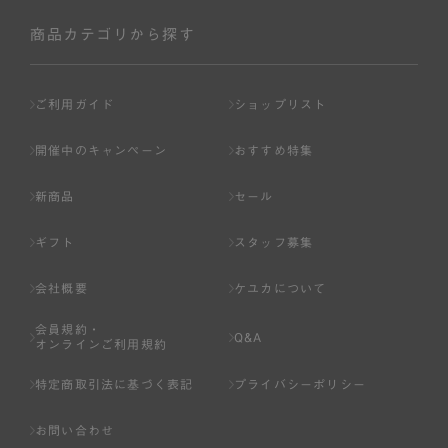
社が入会を承認したお客様を指します。
会員の資格は第三者に譲渡、承継、貸与等することは出来
商品カテゴリから探す
ません。
第3条 （会員登録）
ご利用ガイド
ショップリスト
1.会員の登録は、弊社所定の情報を、インターネット上の
ページへの入力、または弊社が別途指定する方法に従って
開催中のキャンペーン
おすすめ特集
提出することで登録することが出来ます。
新商品
セール
2.会員登録は、一人につき１アカウントのみとします。一
人で２アカウント以上を登録したと弊社が合理的な理由に
ギフト
スタッフ募集
基づき判断した場合は、弊社は、その登録を取り消すこと
があります。
会社概要
ケユカについて
3.前項の定めの他、弊社は、会員登録した方が以下の各号
会員規約・
のいずれかの事由に該当する場合は、その登録を拒否し、
Q&A
オンラインご利用規約
または事前に通知することなく一旦なされた登録を取り消
すことがあります。
特定商取引法に基づく表記
プライバシーポリシー
（1） 本規約違反により、会員登録の抹消等の処分を受けて
お問い合わせ
いる場合。