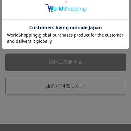
式会社ケユカ事業部（以下「弊社」といいます。）が提供
する一連のサービスに関し、弊社が次条の定めに従い入会
を承認したお客様（以下「会員」といいます。）に対し適
用されます。
本規約は、会員と弊社との間のサービスの利用に関わる一
切の関係に適用されるものとします。
弊社が一連のサービスを提供するにあたり、本規約のほ
か、ご利用にあたってのルール等、各種の定め（以下、
「個別規定」といいます。）をすることがあります。これ
規約に同意する
ら個別規定はその名称のいかんに関わらず、本規約の一部
を構成するものとします。
本規約の定めが前項の個別規定の定めと矛盾する場合に
は、個別規定において特段の定めなき限り、個別規定の定
規約に同意しない
めが優先されるものとします。
第2章 （会員の定義）
第2条 （会員の定義）
会員とは、本規約を承認した上で所定の手続を完了し、弊