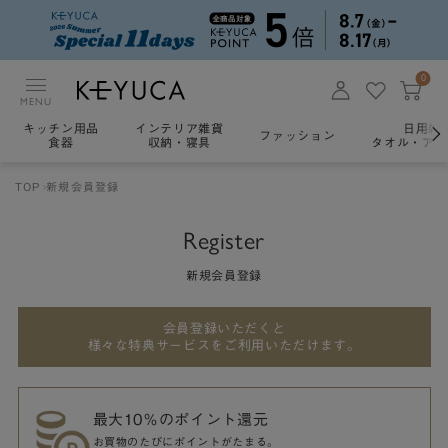
0
MENU
キッチン用品
インテリア雑貨
日用雑
ファッション
食器
収納・寝具
タオル・アロ
TOP
新規会員登録
Register
新規会員登録
会員登録いただくと
様々な特典サービスをご利用いただけます。
最大10％のポイント還元
お買物のたびにポイントがたまる。