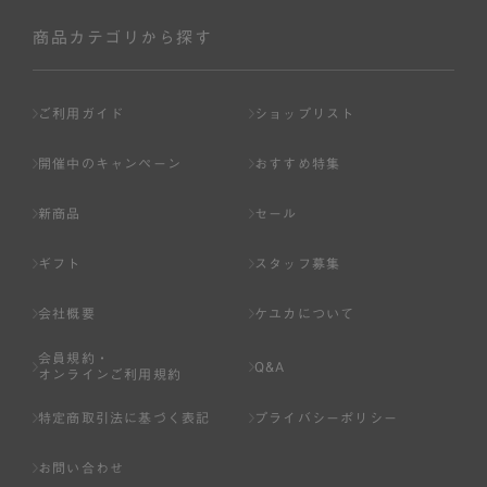
社が入会を承認したお客様を指します。
会員の資格は第三者に譲渡、承継、貸与等することは出来
商品カテゴリから探す
ません。
第3条 （会員登録）
ご利用ガイド
ショップリスト
1.会員の登録は、弊社所定の情報を、インターネット上の
ページへの入力、または弊社が別途指定する方法に従って
開催中のキャンペーン
おすすめ特集
提出することで登録することが出来ます。
新商品
セール
2.会員登録は、一人につき１アカウントのみとします。一
人で２アカウント以上を登録したと弊社が合理的な理由に
ギフト
スタッフ募集
基づき判断した場合は、弊社は、その登録を取り消すこと
があります。
会社概要
ケユカについて
3.前項の定めの他、弊社は、会員登録した方が以下の各号
会員規約・
のいずれかの事由に該当する場合は、その登録を拒否し、
Q&A
オンラインご利用規約
または事前に通知することなく一旦なされた登録を取り消
すことがあります。
特定商取引法に基づく表記
プライバシーポリシー
（1） 本規約違反により、会員登録の抹消等の処分を受けて
お問い合わせ
いる場合。