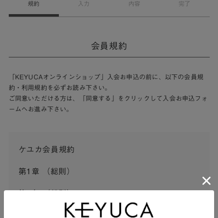
規約
入力
内容
完了
会員規約
「KEYUCAオンラインショップ」入会お申込の前に、以下の会員規
約・利用規約を必ずお読み下さい。
ご同意いただける方は、「同意する」をクリックして入会お申込フォ
ームへお進み下さい。
ケユカ会員規約
第1章 （総則）
第1条 （総則）
この会員規約（以下「本規約」といいます。）は、河淳株