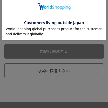
式会社ケユカ事業部（以下「弊社」といいます。）が提供
する一連のサービスに関し、弊社が次条の定めに従い入会
を承認したお客様（以下「会員」といいます。）に対し適
用されます。
本規約は、会員と弊社との間のサービスの利用に関わる一
切の関係に適用されるものとします。
弊社が一連のサービスを提供するにあたり、本規約のほ
か、ご利用にあたってのルール等、各種の定め（以下、
「個別規定」といいます。）をすることがあります。これ
規約に同意する
ら個別規定はその名称のいかんに関わらず、本規約の一部
を構成するものとします。
本規約の定めが前項の個別規定の定めと矛盾する場合に
は、個別規定において特段の定めなき限り、個別規定の定
規約に同意しない
めが優先されるものとします。
第2章 （会員の定義）
第2条 （会員の定義）
会員とは、本規約を承認した上で所定の手続を完了し、弊