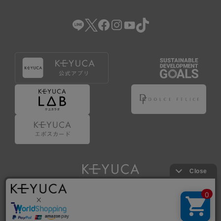
（2） 会員登録の申請に虚偽の事項が含まれている場合。
（3） 商品等に関する料金等の支払遅延その他の債務不履行
があった場合。
（4） 弊社が提供するサービスの利用に際して、ご利用規約
第14条に該当する場合。
（5） その他、本規約または個別規定に違反した場合。
4.会員登録が取り消された場合においても、当該会員は、
弊社とのお取引等により既に発生した支払義務等の取引上
の義務および本規約上の義務の履行責任を免れないものと
します。
5.仮登録とは、ケユカが提供するアプリ等でサービスを利
用するための簡易的な会員登録（以下「仮登録」といいま
す。）を指します。
6.仮登録をすることで、第9条のポイント付与を受けるこ
とができます。
Copyright © KAWAJUN Co., Ltd. All Rights Reserved.
7.仮登録状態はポイントの利用は行えず、第3条1項の通り
に登録完了することでポイント利用が行えるようになりま
す。