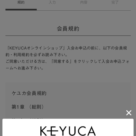
規約
入力
内容
完了
会員規約
「KEYUCAオンラインショップ」入会お申込の前に、以下の会員規
約・利用規約を必ずお読み下さい。
ご同意いただける方は、「同意する」をクリックして入会お申込フォ
ームへお進み下さい。
ケユカ会員規約
第1章 （総則）
第1条 （総則）
この会員規約（以下「本規約」といいます。）は、河淳株