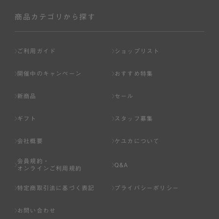
社が入会を承認したお客様を指します。
会員の資格は第三者に譲渡、承継、貸与等することは出来
商品カテゴリから探す
ません。
第3条 （会員登録）
ご利用ガイド
ショップリスト
1.会員の登録は、弊社所定の情報を、インターネット上の
ページへの入力、または弊社が別途指定する方法に従って
開催中のキャンペーン
おすすめ特集
提出することで登録することが出来ます。
新商品
セール
2.会員登録は、一人につき１アカウントのみとします。一
人で２アカウント以上を登録したと弊社が合理的な理由に
ギフト
スタッフ募集
基づき判断した場合は、弊社は、その登録を取り消すこと
があります。
会社概要
ケユカについて
3.前項の定めの他、弊社は、会員登録した方が以下の各号
会員規約・
のいずれかの事由に該当する場合は、その登録を拒否し、
Q&A
オンラインご利用規約
または事前に通知することなく一旦なされた登録を取り消
すことがあります。
特定商取引法に基づく表記
プライバシーポリシー
（1） 本規約違反により、会員登録の抹消等の処分を受けて
お問い合わせ
いる場合。