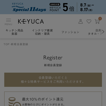
0
MENU
キッチン用品
インテリア雑貨
日用雑
ファッション
食器
収納・寝具
タオル・アロ
TOP
新規会員登録
Register
新規会員登録
会員登録いただくと
様々な特典サービスをご利用いただけます。
最大10％のポイント還元
お買物のたびにポイントがたまる。