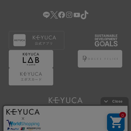
（2） 会員登録の申請に虚偽の事項が含まれている場合。
（3） 商品等に関する料金等の支払遅延その他の債務不履行
があった場合。
（4） 弊社が提供するサービスの利用に際して、ご利用規約
第14条に該当する場合。
（5） その他、本規約または個別規定に違反した場合。
4.会員登録が取り消された場合においても、当該会員は、
弊社とのお取引等により既に発生した支払義務等の取引上
の義務および本規約上の義務の履行責任を免れないものと
します。
5.仮登録とは、ケユカが提供するアプリ等でサービスを利
用するための簡易的な会員登録（以下「仮登録」といいま
す。）を指します。
6.仮登録をすることで、第9条のポイント付与を受けるこ
とができます。
Copyright © KAWAJUN Co., Ltd. All Rights Reserved.
7.仮登録状態はポイントの利用は行えず、第3条1項の通り
に登録完了することでポイント利用が行えるようになりま
す。