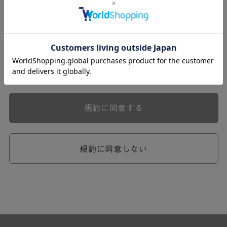
式会社ケユカ事業部（以下「弊社」といいます。）が提供
する一連のサービスに関し、弊社が次条の定めに従い入会
を承認したお客様（以下「会員」といいます。）に対し適
用されます。
本規約は、会員と弊社との間のサービスの利用に関わる一
切の関係に適用されるものとします。
弊社が一連のサービスを提供するにあたり、本規約のほ
か、ご利用にあたってのルール等、各種の定め（以下、
「個別規定」といいます。）をすることがあります。これ
規約に同意する
ら個別規定はその名称のいかんに関わらず、本規約の一部
を構成するものとします。
本規約の定めが前項の個別規定の定めと矛盾する場合に
は、個別規定において特段の定めなき限り、個別規定の定
規約に同意しない
めが優先されるものとします。
第2章 （会員の定義）
第2条 （会員の定義）
会員とは、本規約を承認した上で所定の手続を完了し、弊