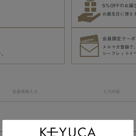
5％OFFのお
お誕生日に使え
会員限定クーポ
メルマガ登録で
シークレットイ
す。
会員情報
入力
入力
内容
会員規約