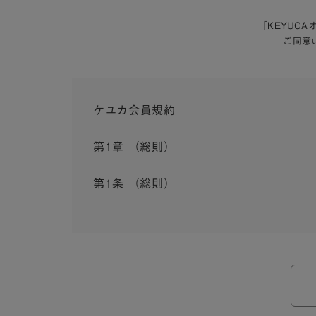
「KEYUC
ご同意
ケユカ会員規約
第1章 （総則）
第1条 （総則）
この会員規約（以下「本規約」といいます。）は
入会を承認したお客様（以下「会員」といいます
本規約は、会員と弊社との間のサービスの利用に
弊社が一連のサービスを提供するにあたり、本規
ら個別規定はその名称のいかんに関わらず、本規
本規約の定めが前項の個別規定の定めと矛盾する