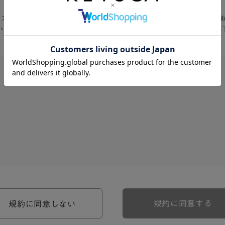
Aオンラインショップ」入会お申込の前に、以下の会員規約・利用規約を必ず
いただける方は、「同意する」をクリックして入会お申込フォームへお進み
、河淳株式会社ケユカ事業部（以下「弊社」といいます。）が提供す
。）に対し適用されます。
関わる一切の関係に適用されるものとします。
約のほか、ご利用にあたってのルール等、各種の定め（以下、「個別
規約に同意する
規約に同意しない
約の一部を構成するものとします。
場合には、個別規定において特段の定めなき限り、個別規定の定めが