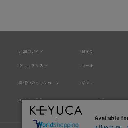
第2章 （会員の定義）
第2条 （会員の定義）
会員とは、本規約を承認した上で所定の手続を完
会員の資格は第三者に譲渡、承継、貸与等するこ
ご利用ガイド
新商品
第3条 （会員登録）
ショップリスト
セール
1.会員の登録は、弊社所定の情報を、インター
2.会員登録は、一人につき１アカウントのみと
開催中のキャンペーン
ギフト
ことがあります。
3.前項の定めの他、弊社は、会員登録した方が
おすすめ特集
スタッフ募集
り消すことがあります。
（1） 本規約違反により、会員登録の抹消等の処
（2） 会員登録の申請に虚偽の事項が含まれている