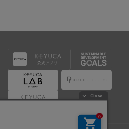
出することで登録することが出来ます。
づき判断した場合は、弊社は、その登録を取り消す
たは事前に通知することなく一旦なされた登録を取