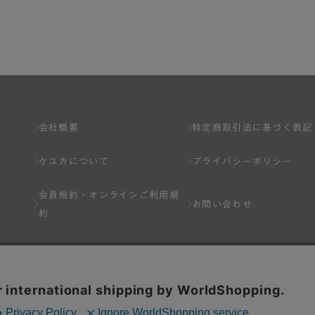
了し、弊社が入会を承認したお客様を指します。
とは出来ません。
会社概要
特定商取引法に基づく表記
ケユカについて
プライバシーポリシー
ネット上のページへの入力、または弊社が別途指定する方法に従って提
会員規約・
オンラインご利用規
します。一人で２アカウント以上を登録したと弊社が合理的な理由に基
お問い合わせ
約
以下の各号のいずれかの事由に該当する場合は、その登録を拒否し、ま
Q&A
分を受けている場合。
場合。