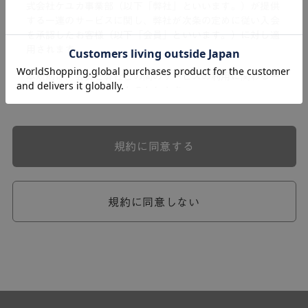
式会社ケユカ事業部（以下「弊社」といいます。）が提供
する一連のサービスに関し、弊社が次条の定めに従い入会
を承認したお客様（以下「会員」といいます。）に対し適
用されます。
本規約は、会員と弊社との間のサービスの利用に関わる一
切の関係に適用されるものとします。
弊社が一連のサービスを提供するにあたり、本規約のほ
か、ご利用にあたってのルール等、各種の定め（以下、
「個別規定」といいます。）をすることがあります。これ
規約に同意する
ら個別規定はその名称のいかんに関わらず、本規約の一部
を構成するものとします。
本規約の定めが前項の個別規定の定めと矛盾する場合に
は、個別規定において特段の定めなき限り、個別規定の定
規約に同意しない
めが優先されるものとします。
第2章 （会員の定義）
第2条 （会員の定義）
会員とは、本規約を承認した上で所定の手続を完了し、弊