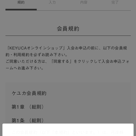
規約
入力
内容
完了
会員規約
「KEYUCAオンラインショップ」入会お申込の前に、以下の会員規
約・利用規約を必ずお読み下さい。
ご同意いただける方は、「同意する」をクリックして入会お申込フォ
ームへお進み下さい。
ケユカ会員規約
第1章 （総則）
第1条 （総則）
この会員規約（以下「本規約」といいます。）は、河淳株