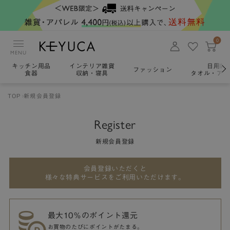
0
MENU
キッチン用品
インテリア雑貨
日用雑
ファッション
食器
収納・寝具
タオル・アロ
TOP
新規会員登録
Register
新規会員登録
会員登録いただくと
様々な特典サービスをご利用いただけます。
最大10％のポイント還元
お買物のたびにポイントがたまる。