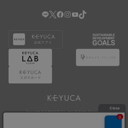
（2） 会員登録の申請に虚偽の事項が含まれている場合。
（3） 商品等に関する料金等の支払遅延その他の債務不履行
があった場合。
（4） 弊社が提供するサービスの利用に際して、ご利用規約
第14条に該当する場合。
（5） その他、本規約または個別規定に違反した場合。
4.会員登録が取り消された場合においても、当該会員は、
弊社とのお取引等により既に発生した支払義務等の取引上
の義務および本規約上の義務の履行責任を免れないものと
します。
5.仮登録とは、ケユカが提供するアプリ等でサービスを利
用するための簡易的な会員登録（以下「仮登録」といいま
す。）を指します。
6.仮登録をすることで、第9条のポイント付与を受けるこ
とができます。
Copyright © KAWAJUN Co., Ltd. All Rights Reserved.
7.仮登録状態はポイントの利用は行えず、第3条1項の通り
に登録完了することでポイント利用が行えるようになりま
す。