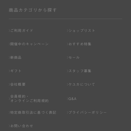
社が入会を承認したお客様を指します。
会員の資格は第三者に譲渡、承継、貸与等することは出来
商品カテゴリから探す
ません。
第3条 （会員登録）
ご利用ガイド
ショップリスト
1.会員の登録は、弊社所定の情報を、インターネット上の
ページへの入力、または弊社が別途指定する方法に従って
開催中のキャンペーン
おすすめ特集
提出することで登録することが出来ます。
新商品
セール
2.会員登録は、一人につき１アカウントのみとします。一
人で２アカウント以上を登録したと弊社が合理的な理由に
ギフト
スタッフ募集
基づき判断した場合は、弊社は、その登録を取り消すこと
があります。
会社概要
ケユカについて
3.前項の定めの他、弊社は、会員登録した方が以下の各号
会員規約・
のいずれかの事由に該当する場合は、その登録を拒否し、
Q&A
オンラインご利用規約
または事前に通知することなく一旦なされた登録を取り消
すことがあります。
特定商取引法に基づく表記
プライバシーポリシー
（1） 本規約違反により、会員登録の抹消等の処分を受けて
お問い合わせ
いる場合。