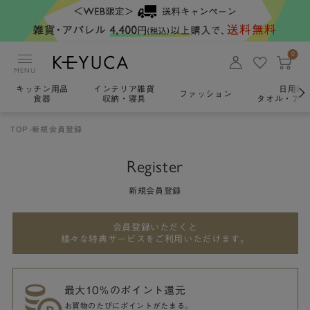
0
MENU
キッチン用品
インテリア雑貨
日用雑
ファッション
食器
収納・寝具
タオル・アロ
TOP
新規会員登録
Register
新規会員登録
会員登録いただくと
様々な特典サービスをご利用いただけます。
最大10％のポイント還元
お買物のたびにポイントがたまる。