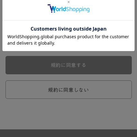
式会社ケユカ事業部（以下「弊社」といいます。）が提供
する一連のサービスに関し、弊社が次条の定めに従い入会
を承認したお客様（以下「会員」といいます。）に対し適
用されます。
本規約は、会員と弊社との間のサービスの利用に関わる一
切の関係に適用されるものとします。
弊社が一連のサービスを提供するにあたり、本規約のほ
か、ご利用にあたってのルール等、各種の定め（以下、
「個別規定」といいます。）をすることがあります。これ
規約に同意する
ら個別規定はその名称のいかんに関わらず、本規約の一部
を構成するものとします。
本規約の定めが前項の個別規定の定めと矛盾する場合に
は、個別規定において特段の定めなき限り、個別規定の定
規約に同意しない
めが優先されるものとします。
第2章 （会員の定義）
第2条 （会員の定義）
会員とは、本規約を承認した上で所定の手続を完了し、弊