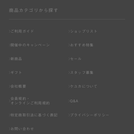
社が入会を承認したお客様を指します。
会員の資格は第三者に譲渡、承継、貸与等することは出来
商品カテゴリから探す
ません。
第3条 （会員登録）
ご利用ガイド
ショップリスト
1.会員の登録は、弊社所定の情報を、インターネット上の
ページへの入力、または弊社が別途指定する方法に従って
開催中のキャンペーン
おすすめ特集
提出することで登録することが出来ます。
新商品
セール
2.会員登録は、一人につき１アカウントのみとします。一
人で２アカウント以上を登録したと弊社が合理的な理由に
ギフト
スタッフ募集
基づき判断した場合は、弊社は、その登録を取り消すこと
があります。
会社概要
ケユカについて
3.前項の定めの他、弊社は、会員登録した方が以下の各号
会員規約・
のいずれかの事由に該当する場合は、その登録を拒否し、
Q&A
オンラインご利用規約
または事前に通知することなく一旦なされた登録を取り消
すことがあります。
特定商取引法に基づく表記
プライバシーポリシー
（1） 本規約違反により、会員登録の抹消等の処分を受けて
お問い合わせ
いる場合。