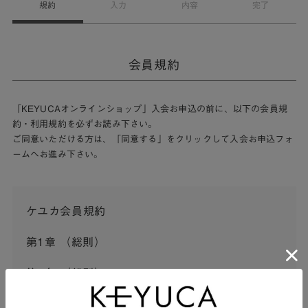
規約
入力
内容
完了
会員規約
「KEYUCAオンラインショップ」入会お申込の前に、以下の会員規
約・利用規約を必ずお読み下さい。
ご同意いただける方は、「同意する」をクリックして入会お申込フォ
ームへお進み下さい。
ケユカ会員規約
第1章 （総則）
第1条 （総則）
この会員規約（以下「本規約」といいます。）は、河淳株