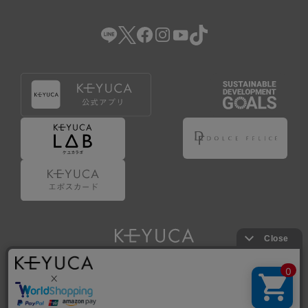
（2） 会員登録の申請に虚偽の事項が含まれている場合。
（3） 商品等に関する料金等の支払遅延その他の債務不履行
があった場合。
（4） 弊社が提供するサービスの利用に際して、ご利用規約
第14条に該当する場合。
（5） その他、本規約または個別規定に違反した場合。
4.会員登録が取り消された場合においても、当該会員は、
弊社とのお取引等により既に発生した支払義務等の取引上
の義務および本規約上の義務の履行責任を免れないものと
します。
5.仮登録とは、ケユカが提供するアプリ等でサービスを利
用するための簡易的な会員登録（以下「仮登録」といいま
す。）を指します。
6.仮登録をすることで、第9条のポイント付与を受けるこ
とができます。
Copyright © KAWAJUN Co., Ltd. All Rights Reserved.
7.仮登録状態はポイントの利用は行えず、第3条1項の通り
に登録完了することでポイント利用が行えるようになりま
す。