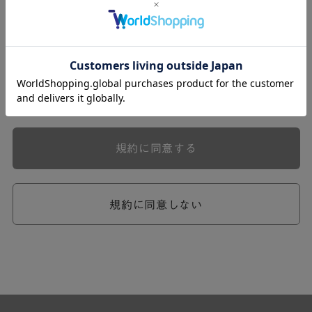
式会社ケユカ事業部（以下「弊社」といいます。）が提供
する一連のサービスに関し、弊社が次条の定めに従い入会
を承認したお客様（以下「会員」といいます。）に対し適
用されます。
本規約は、会員と弊社との間のサービスの利用に関わる一
切の関係に適用されるものとします。
弊社が一連のサービスを提供するにあたり、本規約のほ
か、ご利用にあたってのルール等、各種の定め（以下、
「個別規定」といいます。）をすることがあります。これ
規約に同意する
ら個別規定はその名称のいかんに関わらず、本規約の一部
を構成するものとします。
本規約の定めが前項の個別規定の定めと矛盾する場合に
は、個別規定において特段の定めなき限り、個別規定の定
規約に同意しない
めが優先されるものとします。
第2章 （会員の定義）
第2条 （会員の定義）
会員とは、本規約を承認した上で所定の手続を完了し、弊