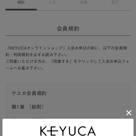
規約
入力
内容
完了
会員規約
「KEYUCAオンラインショップ」入会お申込の前に、以下の会員規
約・利用規約を必ずお読み下さい。
ご同意いただける方は、「同意する」をクリックして入会お申込フォ
ームへお進み下さい。
ケユカ会員規約
第1章 （総則）
第1条 （総則）
この会員規約（以下「本規約」といいます。）は、河淳株