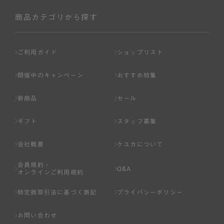
社が入会を承認したお客様を指します。
会員の資格は第三者に譲渡、承継、貸与等することは出来
商品カテゴリから探す
ません。
第3条 （会員登録）
ご利用ガイド
ショップリスト
1.会員の登録は、弊社所定の情報を、インターネット上の
ページへの入力、または弊社が別途指定する方法に従って
開催中のキャンペーン
おすすめ特集
提出することで登録することが出来ます。
新商品
セール
2.会員登録は、一人につき１アカウントのみとします。一
人で２アカウント以上を登録したと弊社が合理的な理由に
ギフト
スタッフ募集
基づき判断した場合は、弊社は、その登録を取り消すこと
があります。
会社概要
ケユカについて
3.前項の定めの他、弊社は、会員登録した方が以下の各号
会員規約・
のいずれかの事由に該当する場合は、その登録を拒否し、
Q&A
オンラインご利用規約
または事前に通知することなく一旦なされた登録を取り消
すことがあります。
特定商取引法に基づく表記
プライバシーポリシー
（1） 本規約違反により、会員登録の抹消等の処分を受けて
お問い合わせ
いる場合。