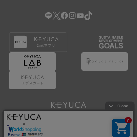
（2） 会員登録の申請に虚偽の事項が含まれている場合。
（3） 商品等に関する料金等の支払遅延その他の債務不履行
があった場合。
（4） 弊社が提供するサービスの利用に際して、ご利用規約
第14条に該当する場合。
（5） その他、本規約または個別規定に違反した場合。
4.会員登録が取り消された場合においても、当該会員は、
弊社とのお取引等により既に発生した支払義務等の取引上
の義務および本規約上の義務の履行責任を免れないものと
します。
5.仮登録とは、ケユカが提供するアプリ等でサービスを利
用するための簡易的な会員登録（以下「仮登録」といいま
す。）を指します。
6.仮登録をすることで、第9条のポイント付与を受けるこ
とができます。
Copyright © KAWAJUN Co., Ltd. All Rights Reserved.
7.仮登録状態はポイントの利用は行えず、第3条1項の通り
に登録完了することでポイント利用が行えるようになりま
す。