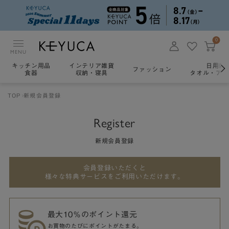
0
MENU
キッチン用品
インテリア雑貨
日用雑
ファッション
食器
収納・寝具
タオル・アロ
TOP
新規会員登録
Register
新規会員登録
会員登録いただくと
様々な特典サービスをご利用いただけます。
最大10％のポイント還元
お買物のたびにポイントがたまる。