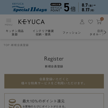
0
MENU
キッチン用品
インテリア雑貨
日用雑
ファッション
食器
収納・寝具
タオル・アロ
TOP
新規会員登録
Register
新規会員登録
会員登録いただくと
様々な特典サービスをご利用いただけます。
最大10％のポイント還元
お買物のたびにポイントがたまる。