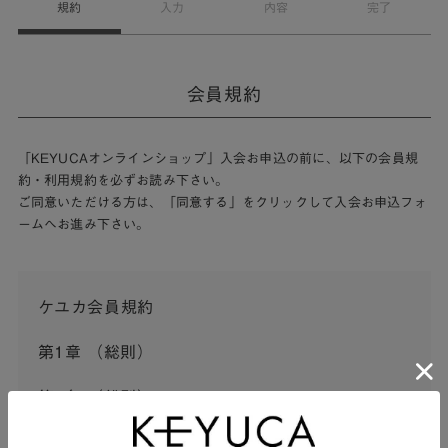
規約
入力
内容
完了
会員規約
「KEYUCAオンラインショップ」入会お申込の前に、以下の会員規
約・利用規約を必ずお読み下さい。
ご同意いただける方は、「同意する」をクリックして入会お申込フォ
ームへお進み下さい。
ケユカ会員規約
第1章 （総則）
第1条 （総則）
この会員規約（以下「本規約」といいます。）は、河淳株