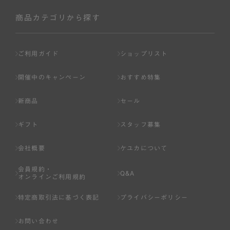
社が入会を承認したお客様を指します。
会員の資格は第三者に譲渡、承継、貸与等することは出来
商品カテゴリから探す
ません。
第3条 （会員登録）
ご利用ガイド
ショップリスト
1.会員の登録は、弊社所定の情報を、インターネット上の
ページへの入力、または弊社が別途指定する方法に従って
開催中のキャンペーン
おすすめ特集
提出することで登録することが出来ます。
新商品
セール
2.会員登録は、一人につき１アカウントのみとします。一
人で２アカウント以上を登録したと弊社が合理的な理由に
ギフト
スタッフ募集
基づき判断した場合は、弊社は、その登録を取り消すこと
があります。
会社概要
ケユカについて
3.前項の定めの他、弊社は、会員登録した方が以下の各号
会員規約・
のいずれかの事由に該当する場合は、その登録を拒否し、
Q&A
オンラインご利用規約
または事前に通知することなく一旦なされた登録を取り消
すことがあります。
特定商取引法に基づく表記
プライバシーポリシー
（1） 本規約違反により、会員登録の抹消等の処分を受けて
お問い合わせ
いる場合。