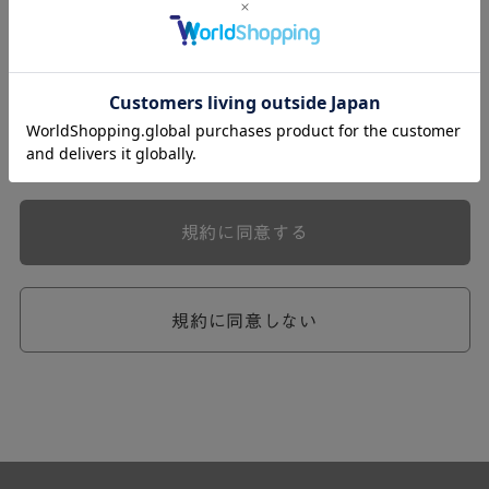
式会社ケユカ事業部（以下「弊社」といいます。）が提供
する一連のサービスに関し、弊社が次条の定めに従い入会
を承認したお客様（以下「会員」といいます。）に対し適
用されます。
本規約は、会員と弊社との間のサービスの利用に関わる一
切の関係に適用されるものとします。
弊社が一連のサービスを提供するにあたり、本規約のほ
か、ご利用にあたってのルール等、各種の定め（以下、
「個別規定」といいます。）をすることがあります。これ
規約に同意する
ら個別規定はその名称のいかんに関わらず、本規約の一部
を構成するものとします。
本規約の定めが前項の個別規定の定めと矛盾する場合に
は、個別規定において特段の定めなき限り、個別規定の定
規約に同意しない
めが優先されるものとします。
第2章 （会員の定義）
第2条 （会員の定義）
会員とは、本規約を承認した上で所定の手続を完了し、弊