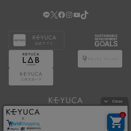
（2） 会員登録の申請に虚偽の事項が含まれている場合。
（3） 商品等に関する料金等の支払遅延その他の債務不履行
があった場合。
（4） 弊社が提供するサービスの利用に際して、ご利用規約
第14条に該当する場合。
（5） その他、本規約または個別規定に違反した場合。
4.会員登録が取り消された場合においても、当該会員は、
弊社とのお取引等により既に発生した支払義務等の取引上
の義務および本規約上の義務の履行責任を免れないものと
します。
5.仮登録とは、ケユカが提供するアプリ等でサービスを利
用するための簡易的な会員登録（以下「仮登録」といいま
す。）を指します。
6.仮登録をすることで、第9条のポイント付与を受けるこ
とができます。
Copyright © KAWAJUN Co., Ltd. All Rights Reserved.
7.仮登録状態はポイントの利用は行えず、第3条1項の通り
に登録完了することでポイント利用が行えるようになりま
す。