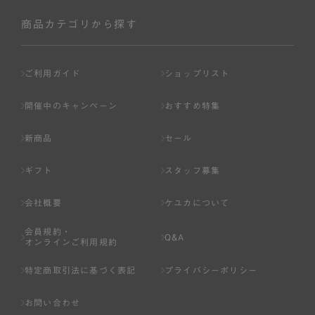
社が入会を承認したお客様を指します。
会員の資格は第三者に譲渡、承継、貸与等することは出来
商品カテゴリから探す
ません。
第3条 （会員登録）
ご利用ガイド
ショップリスト
1.会員の登録は、弊社所定の情報を、インターネット上の
ページへの入力、または弊社が別途指定する方法に従って
開催中のキャンペーン
おすすめ特集
提出することで登録することが出来ます。
新商品
セール
2.会員登録は、一人につき１アカウントのみとします。一
人で２アカウント以上を登録したと弊社が合理的な理由に
ギフト
スタッフ募集
基づき判断した場合は、弊社は、その登録を取り消すこと
があります。
会社概要
ケユカについて
3.前項の定めの他、弊社は、会員登録した方が以下の各号
会員規約・
のいずれかの事由に該当する場合は、その登録を拒否し、
Q&A
オンラインご利用規約
または事前に通知することなく一旦なされた登録を取り消
すことがあります。
特定商取引法に基づく表記
プライバシーポリシー
（1） 本規約違反により、会員登録の抹消等の処分を受けて
お問い合わせ
いる場合。