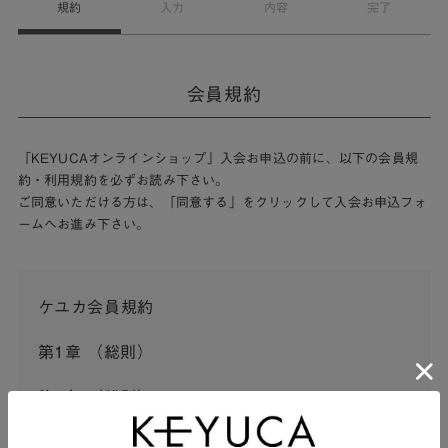
規約
入力
内容
完了
会員規約
「KEYUCAオンラインショップ」入会お申込の前に、以下の会員規
約・利用規約を必ずお読み下さい。
ご同意いただける方は、「同意する」をクリックして入会お申込フォ
ームへお進み下さい。
ケユカ会員規約
第1章 （総則）
第1条 （総則）
この会員規約（以下「本規約」といいます。）は、河淳株