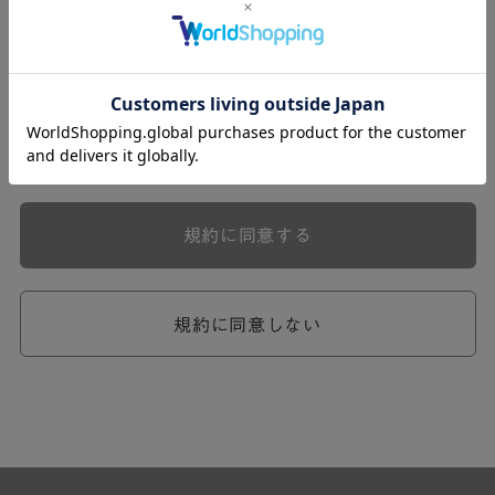
式会社ケユカ事業部（以下「弊社」といいます。）が提供
する一連のサービスに関し、弊社が次条の定めに従い入会
を承認したお客様（以下「会員」といいます。）に対し適
用されます。
本規約は、会員と弊社との間のサービスの利用に関わる一
切の関係に適用されるものとします。
弊社が一連のサービスを提供するにあたり、本規約のほ
か、ご利用にあたってのルール等、各種の定め（以下、
「個別規定」といいます。）をすることがあります。これ
規約に同意する
ら個別規定はその名称のいかんに関わらず、本規約の一部
を構成するものとします。
本規約の定めが前項の個別規定の定めと矛盾する場合に
は、個別規定において特段の定めなき限り、個別規定の定
規約に同意しない
めが優先されるものとします。
第2章 （会員の定義）
第2条 （会員の定義）
会員とは、本規約を承認した上で所定の手続を完了し、弊