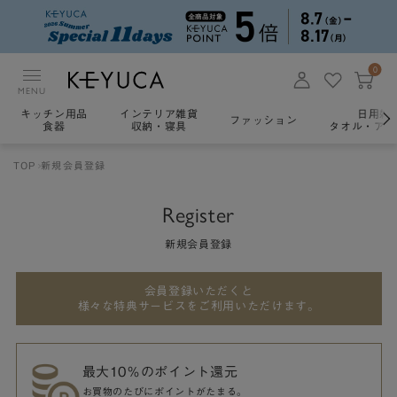
0
MENU
キッチン用品
インテリア雑貨
日用雑
ファッション
食器
収納・寝具
タオル・アロ
TOP
新規会員登録
Register
新規会員登録
会員登録いただくと
様々な特典サービスをご利用いただけます。
最大10％のポイント還元
お買物のたびにポイントがたまる。