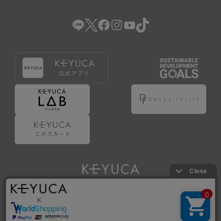
（2） 会員登録の申請に虚偽の事項が含まれている場合。
（3） 商品等に関する料金等の支払遅延その他の債務不履行
があった場合。
（4） 弊社が提供するサービスの利用に際して、ご利用規約
第14条に該当する場合。
（5） その他、本規約または個別規定に違反した場合。
4.会員登録が取り消された場合においても、当該会員は、
弊社とのお取引等により既に発生した支払義務等の取引上
の義務および本規約上の義務の履行責任を免れないものと
します。
5.仮登録とは、ケユカが提供するアプリ等でサービスを利
用するための簡易的な会員登録（以下「仮登録」といいま
す。）を指します。
6.仮登録をすることで、第9条のポイント付与を受けるこ
とができます。
Copyright © KAWAJUN Co., Ltd. All Rights Reserved.
7.仮登録状態はポイントの利用は行えず、第3条1項の通り
に登録完了することでポイント利用が行えるようになりま
す。