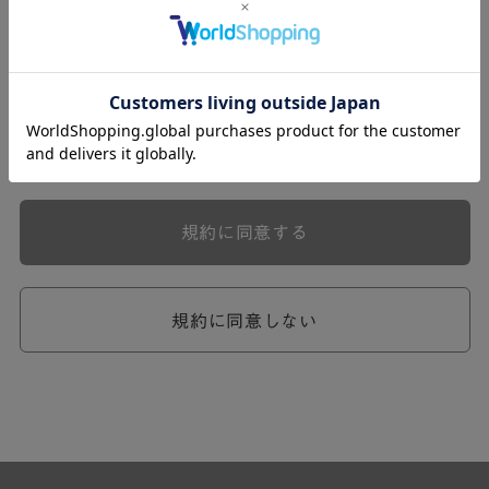
式会社ケユカ事業部（以下「弊社」といいます。）が提供
する一連のサービスに関し、弊社が次条の定めに従い入会
を承認したお客様（以下「会員」といいます。）に対し適
用されます。
本規約は、会員と弊社との間のサービスの利用に関わる一
切の関係に適用されるものとします。
弊社が一連のサービスを提供するにあたり、本規約のほ
か、ご利用にあたってのルール等、各種の定め（以下、
「個別規定」といいます。）をすることがあります。これ
規約に同意する
ら個別規定はその名称のいかんに関わらず、本規約の一部
を構成するものとします。
本規約の定めが前項の個別規定の定めと矛盾する場合に
は、個別規定において特段の定めなき限り、個別規定の定
規約に同意しない
めが優先されるものとします。
第2章 （会員の定義）
第2条 （会員の定義）
会員とは、本規約を承認した上で所定の手続を完了し、弊