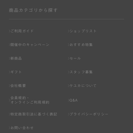
社が入会を承認したお客様を指します。
会員の資格は第三者に譲渡、承継、貸与等することは出来
商品カテゴリから探す
ません。
第3条 （会員登録）
ご利用ガイド
ショップリスト
1.会員の登録は、弊社所定の情報を、インターネット上の
ページへの入力、または弊社が別途指定する方法に従って
開催中のキャンペーン
おすすめ特集
提出することで登録することが出来ます。
新商品
セール
2.会員登録は、一人につき１アカウントのみとします。一
人で２アカウント以上を登録したと弊社が合理的な理由に
ギフト
スタッフ募集
基づき判断した場合は、弊社は、その登録を取り消すこと
があります。
会社概要
ケユカについて
3.前項の定めの他、弊社は、会員登録した方が以下の各号
会員規約・
のいずれかの事由に該当する場合は、その登録を拒否し、
Q&A
オンラインご利用規約
または事前に通知することなく一旦なされた登録を取り消
すことがあります。
特定商取引法に基づく表記
プライバシーポリシー
（1） 本規約違反により、会員登録の抹消等の処分を受けて
お問い合わせ
いる場合。