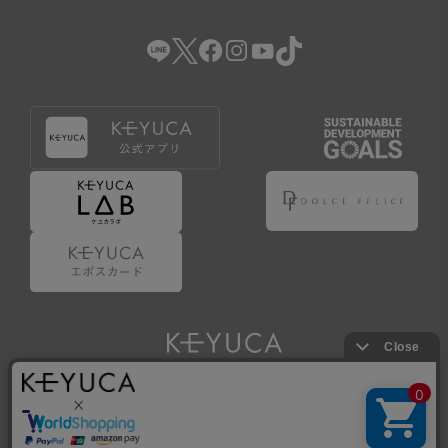
（2） 会員登録の申請に虚偽の事項が含まれている場合。
（3） 商品等に関する料金等の支払遅延その他の債務不履行
があった場合。
（4） 弊社が提供するサービスの利用に際して、ご利用規約
第14条に該当する場合。
（5） その他、本規約または個別規定に違反した場合。
4.会員登録が取り消された場合においても、当該会員は、
弊社とのお取引等により既に発生した支払義務等の取引上
の義務および本規約上の義務の履行責任を免れないものと
します。
5.仮登録とは、ケユカが提供するアプリ等でサービスを利
用するための簡易的な会員登録（以下「仮登録」といいま
す。）を指します。
6.仮登録をすることで、第9条のポイント付与を受けるこ
とができます。
Copyright © KAWAJUN Co., Ltd. All Rights Reserved.
7.仮登録状態はポイントの利用は行えず、第3条1項の通り
に登録完了することでポイント利用が行えるようになりま
す。