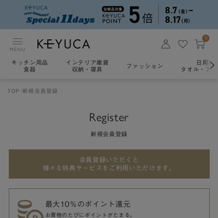
0
MENU
キッチン用品
インテリア雑貨
日用雑
ファッション
食器
収納・寝具
タオル・アロ
TOP
新規会員登録
Register
新規会員登録
会員登録いただくと
様々な特典サービスをご利用いただけます。
最大10％のポイント還元
お買物のたびにポイントがたまる。