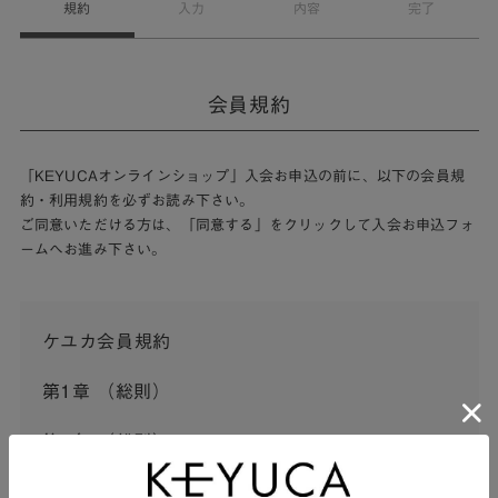
規約
入力
内容
完了
会員規約
「KEYUCAオンラインショップ」入会お申込の前に、以下の会員規
約・利用規約を必ずお読み下さい。
ご同意いただける方は、「同意する」をクリックして入会お申込フォ
ームへお進み下さい。
ケユカ会員規約
第1章 （総則）
第1条 （総則）
この会員規約（以下「本規約」といいます。）は、河淳株