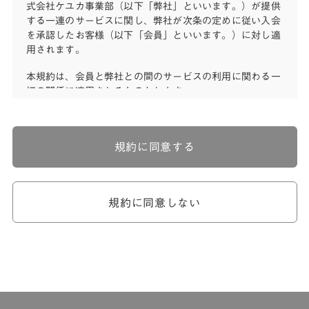
式会社ケユカ事業部（以下「弊社」といいます。）が提供
する一連のサービスに関し、弊社が次条の定めに従い入会
を承認したお客様（以下「会員」といいます。）に対し適
用されます。
本規約は、会員と弊社との間のサービスの利用に関わる一
切の関係に適用されるものとします。
弊社が一連のサービスを提供するにあたり、本規約のほ
か、ご利用にあたってのルール等、各種の定め（以下、
「個別規定」といいます。）をすることがあります。これ
規約に同意する
ら個別規定はその名称のいかんに関わらず、本規約の一部
を構成するものとします。
本規約の定めが前項の個別規定の定めと矛盾する場合に
は、個別規定において特段の定めなき限り、個別規定の定
規約に同意しない
めが優先されるものとします。
第2章 （会員の定義）
第2条 （会員の定義）
会員とは、本規約を承認した上で所定の手続を完了し、弊