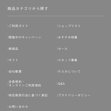
社が入会を承認したお客様を指します。
会員の資格は第三者に譲渡、承継、貸与等することは出来
商品カテゴリから探す
ません。
第3条 （会員登録）
ご利用ガイド
ショップリスト
1.会員の登録は、弊社所定の情報を、インターネット上の
ページへの入力、または弊社が別途指定する方法に従って
開催中のキャンペーン
おすすめ特集
提出することで登録することが出来ます。
新商品
セール
2.会員登録は、一人につき１アカウントのみとします。一
人で２アカウント以上を登録したと弊社が合理的な理由に
ギフト
スタッフ募集
基づき判断した場合は、弊社は、その登録を取り消すこと
があります。
会社概要
ケユカについて
3.前項の定めの他、弊社は、会員登録した方が以下の各号
会員規約・
のいずれかの事由に該当する場合は、その登録を拒否し、
Q&A
オンラインご利用規約
または事前に通知することなく一旦なされた登録を取り消
すことがあります。
特定商取引法に基づく表記
プライバシーポリシー
（1） 本規約違反により、会員登録の抹消等の処分を受けて
お問い合わせ
いる場合。