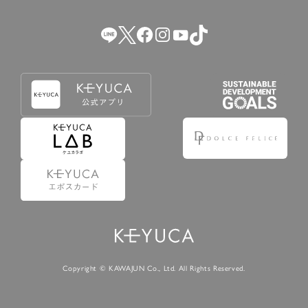
（2） 会員登録の申請に虚偽の事項が含まれている場合。
（3） 商品等に関する料金等の支払遅延その他の債務不履行
があった場合。
（4） 弊社が提供するサービスの利用に際して、ご利用規約
第14条に該当する場合。
（5） その他、本規約または個別規定に違反した場合。
4.会員登録が取り消された場合においても、当該会員は、
弊社とのお取引等により既に発生した支払義務等の取引上
の義務および本規約上の義務の履行責任を免れないものと
します。
5.仮登録とは、ケユカが提供するアプリ等でサービスを利
用するための簡易的な会員登録（以下「仮登録」といいま
す。）を指します。
6.仮登録をすることで、第9条のポイント付与を受けるこ
とができます。
Copyright © KAWAJUN Co., Ltd. All Rights Reserved.
7.仮登録状態はポイントの利用は行えず、第3条1項の通り
に登録完了することでポイント利用が行えるようになりま
す。