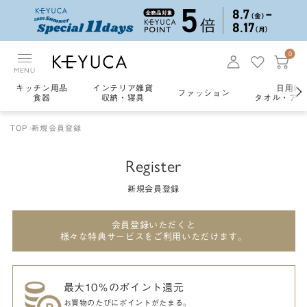
0
MENU
キッチン用品
インテリア雑貨
日用雑
ファッション
食器
収納・寝具
タオル・アロ
TOP
新規会員登録
Register
新規会員登録
会員登録いただくと
様々な特典サービスをご利用いただけます。
最大10％のポイント還元
お買物のたびにポイントがたまる。