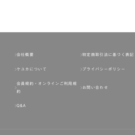
了し、弊社が入会を承認したお客様を指します。
とは出来ません。
会社概要
特定商取引法に基づく表記
ケユカについて
プライバシーポリシー
ネット上のページへの入力、または弊社が別途指定する方法に従って提
会員規約・
オンラインご利用規
します。一人で２アカウント以上を登録したと弊社が合理的な理由に基
お問い合わせ
約
以下の各号のいずれかの事由に該当する場合は、その登録を拒否し、ま
Q&A
分を受けている場合。
場合。