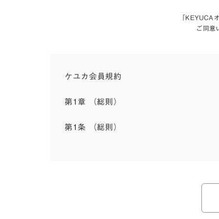
「KEYUC
ご同意
ケユカ会員規約
第1章 （総則）
第1条 （総則）
この会員規約（以下「本規約」といいます。）は
入会を承認したお客様（以下「会員」といいます
本規約は、会員と弊社との間のサービスの利用に
弊社が一連のサービスを提供するにあたり、本規
ら個別規定はその名称のいかんに関わらず、本規
本規約の定めが前項の個別規定の定めと矛盾する