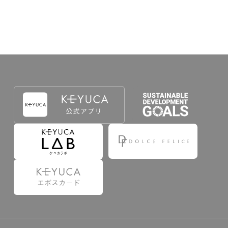
出することで登録することが出来ます。
づき判断した場合は、弊社は、その登録を取り消す
たは事前に通知することなく一旦なされた登録を取