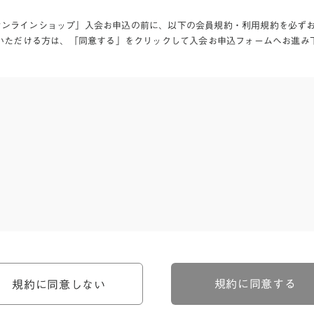
Aオンラインショップ」入会お申込の前に、以下の会員規約・利用規約を必ず
いただける方は、「同意する」をクリックして入会お申込フォームへお進み
、河淳株式会社ケユカ事業部（以下「弊社」といいます。）が提供す
。）に対し適用されます。
関わる一切の関係に適用されるものとします。
約のほか、ご利用にあたってのルール等、各種の定め（以下、「個別
規約に同意する
規約に同意しない
約の一部を構成するものとします。
場合には、個別規定において特段の定めなき限り、個別規定の定めが