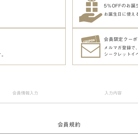
5％OFFのお
お誕生日に使え
会員限定クーポ
メルマガ登録で
シークレットイ
す。
会員情報
入力
入力
内容
会員規約