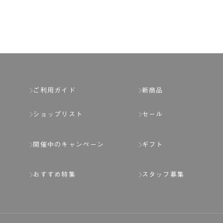
第2章 （会員の定義）
第2条 （会員の定義）
会員とは、本規約を承認した上で所定の手続を完
会員の資格は第三者に譲渡、承継、貸与等するこ
ご利用ガイド
新商品
第3条 （会員登録）
ショップリスト
セール
1.会員の登録は、弊社所定の情報を、インター
2.会員登録は、一人につき１アカウントのみと
開催中のキャンペーン
ギフト
ことがあります。
3.前項の定めの他、弊社は、会員登録した方が
おすすめ特集
スタッフ募集
り消すことがあります。
（1） 本規約違反により、会員登録の抹消等の処
（2） 会員登録の申請に虚偽の事項が含まれている