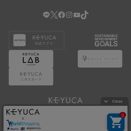
（2） 会員登録の申請に虚偽の事項が含まれている場合。
（3） 商品等に関する料金等の支払遅延その他の債務不履行
があった場合。
（4） 弊社が提供するサービスの利用に際して、ご利用規約
第14条に該当する場合。
（5） その他、本規約または個別規定に違反した場合。
4.会員登録が取り消された場合においても、当該会員は、
弊社とのお取引等により既に発生した支払義務等の取引上
の義務および本規約上の義務の履行責任を免れないものと
します。
5.仮登録とは、ケユカが提供するアプリ等でサービスを利
用するための簡易的な会員登録（以下「仮登録」といいま
す。）を指します。
6.仮登録をすることで、第9条のポイント付与を受けるこ
とができます。
Copyright © KAWAJUN Co., Ltd. All Rights Reserved.
7.仮登録状態はポイントの利用は行えず、第3条1項の通り
に登録完了することでポイント利用が行えるようになりま
す。