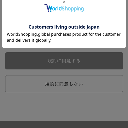
式会社ケユカ事業部（以下「弊社」といいます。）が提供
する一連のサービスに関し、弊社が次条の定めに従い入会
を承認したお客様（以下「会員」といいます。）に対し適
用されます。
本規約は、会員と弊社との間のサービスの利用に関わる一
切の関係に適用されるものとします。
弊社が一連のサービスを提供するにあたり、本規約のほ
か、ご利用にあたってのルール等、各種の定め（以下、
「個別規定」といいます。）をすることがあります。これ
規約に同意する
ら個別規定はその名称のいかんに関わらず、本規約の一部
を構成するものとします。
本規約の定めが前項の個別規定の定めと矛盾する場合に
は、個別規定において特段の定めなき限り、個別規定の定
規約に同意しない
めが優先されるものとします。
第2章 （会員の定義）
第2条 （会員の定義）
会員とは、本規約を承認した上で所定の手続を完了し、弊