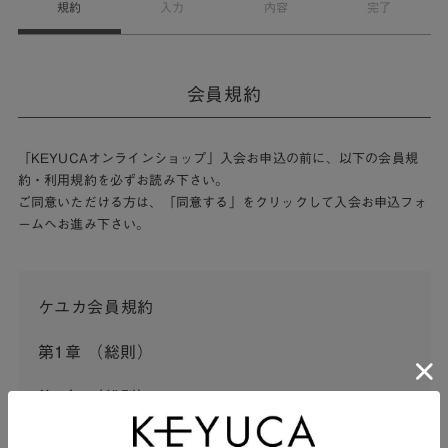
規約
入力
内容
完了
会員規約
「KEYUCAオンラインショップ」入会お申込の前に、以下の会員規
約・利用規約を必ずお読み下さい。
ご同意いただける方は、「同意する」をクリックして入会お申込フォ
ームへお進み下さい。
ケユカ会員規約
第1章 （総則）
第1条 （総則）
この会員規約（以下「本規約」といいます。）は、河淳株