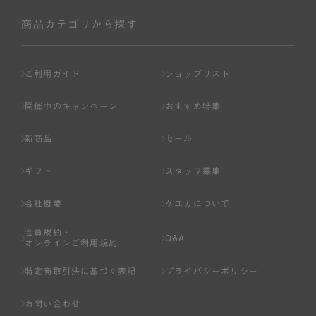
社が入会を承認したお客様を指します。
会員の資格は第三者に譲渡、承継、貸与等することは出来
商品カテゴリから探す
ません。
第3条 （会員登録）
ご利用ガイド
ショップリスト
1.会員の登録は、弊社所定の情報を、インターネット上の
ページへの入力、または弊社が別途指定する方法に従って
開催中のキャンペーン
おすすめ特集
提出することで登録することが出来ます。
新商品
セール
2.会員登録は、一人につき１アカウントのみとします。一
人で２アカウント以上を登録したと弊社が合理的な理由に
ギフト
スタッフ募集
基づき判断した場合は、弊社は、その登録を取り消すこと
があります。
会社概要
ケユカについて
3.前項の定めの他、弊社は、会員登録した方が以下の各号
会員規約・
のいずれかの事由に該当する場合は、その登録を拒否し、
Q&A
オンラインご利用規約
または事前に通知することなく一旦なされた登録を取り消
すことがあります。
特定商取引法に基づく表記
プライバシーポリシー
（1） 本規約違反により、会員登録の抹消等の処分を受けて
お問い合わせ
いる場合。