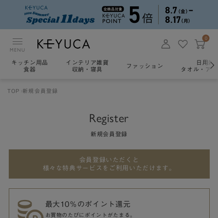
0
MENU
キッチン用品
インテリア雑貨
日用雑
ファッション
食器
収納・寝具
タオル・アロ
TOP
新規会員登録
Register
新規会員登録
会員登録いただくと
様々な特典サービスをご利用いただけます。
最大10％のポイント還元
お買物のたびにポイントがたまる。