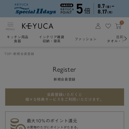
0
MENU
キッチン用品
インテリア雑貨
日用雑
ファッション
食器
収納・寝具
タオル・アロ
TOP
新規会員登録
Register
新規会員登録
会員登録いただくと
様々な特典サービスをご利用いただけます。
最大10％のポイント還元
お買物のたびにポイントがたまる。