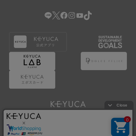
（2） 会員登録の申請に虚偽の事項が含まれている場合。
（3） 商品等に関する料金等の支払遅延その他の債務不履行
があった場合。
（4） 弊社が提供するサービスの利用に際して、ご利用規約
第14条に該当する場合。
（5） その他、本規約または個別規定に違反した場合。
4.会員登録が取り消された場合においても、当該会員は、
弊社とのお取引等により既に発生した支払義務等の取引上
の義務および本規約上の義務の履行責任を免れないものと
します。
5.仮登録とは、ケユカが提供するアプリ等でサービスを利
用するための簡易的な会員登録（以下「仮登録」といいま
す。）を指します。
6.仮登録をすることで、第9条のポイント付与を受けるこ
とができます。
Copyright © KAWAJUN Co., Ltd. All Rights Reserved.
7.仮登録状態はポイントの利用は行えず、第3条1項の通り
に登録完了することでポイント利用が行えるようになりま
す。