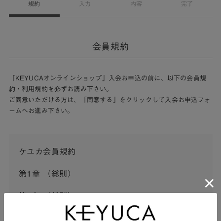
規約
入力
内容
完了
会員規約
「KEYUCAオンラインショップ」入会お申込の前に、以下の会員規
約・利用規約を必ずお読み下さい。
ご同意いただける方は、「同意する」をクリックして入会お申込フォ
ームへお進み下さい。
ケユカ会員規約
第1章 （総則）
第1条 （総則）
この会員規約（以下「本規約」といいます。）は、河淳株