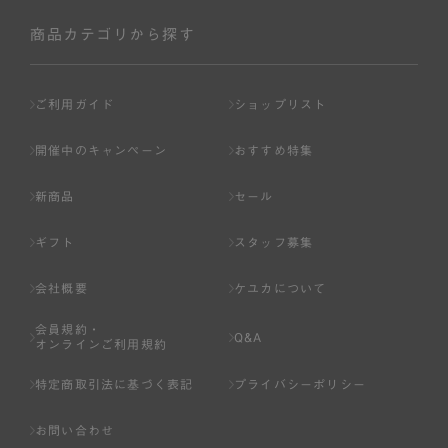
社が入会を承認したお客様を指します。
会員の資格は第三者に譲渡、承継、貸与等することは出来
商品カテゴリから探す
ません。
第3条 （会員登録）
ご利用ガイド
ショップリスト
1.会員の登録は、弊社所定の情報を、インターネット上の
ページへの入力、または弊社が別途指定する方法に従って
開催中のキャンペーン
おすすめ特集
提出することで登録することが出来ます。
新商品
セール
2.会員登録は、一人につき１アカウントのみとします。一
人で２アカウント以上を登録したと弊社が合理的な理由に
ギフト
スタッフ募集
基づき判断した場合は、弊社は、その登録を取り消すこと
があります。
会社概要
ケユカについて
3.前項の定めの他、弊社は、会員登録した方が以下の各号
会員規約・
のいずれかの事由に該当する場合は、その登録を拒否し、
Q&A
オンラインご利用規約
または事前に通知することなく一旦なされた登録を取り消
すことがあります。
特定商取引法に基づく表記
プライバシーポリシー
（1） 本規約違反により、会員登録の抹消等の処分を受けて
お問い合わせ
いる場合。