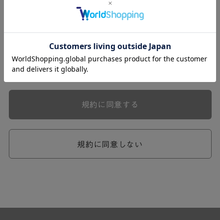
式会社ケユカ事業部（以下「弊社」といいます。）が提供
する一連のサービスに関し、弊社が次条の定めに従い入会
を承認したお客様（以下「会員」といいます。）に対し適
用されます。
本規約は、会員と弊社との間のサービスの利用に関わる一
切の関係に適用されるものとします。
弊社が一連のサービスを提供するにあたり、本規約のほ
か、ご利用にあたってのルール等、各種の定め（以下、
「個別規定」といいます。）をすることがあります。これ
規約に同意する
ら個別規定はその名称のいかんに関わらず、本規約の一部
を構成するものとします。
本規約の定めが前項の個別規定の定めと矛盾する場合に
は、個別規定において特段の定めなき限り、個別規定の定
規約に同意しない
めが優先されるものとします。
第2章 （会員の定義）
第2条 （会員の定義）
会員とは、本規約を承認した上で所定の手続を完了し、弊