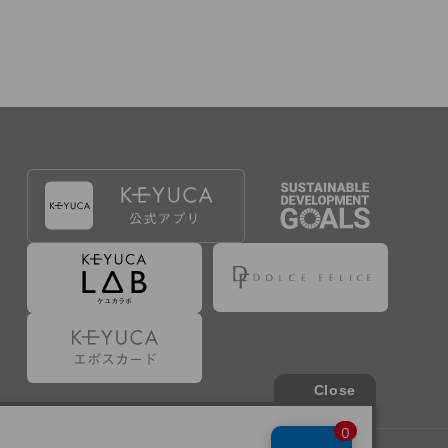
出することで登録することが出来ます。
づき判断した場合は、弊社は、その登録を取り消す
たは事前に通知することなく一旦なされた登録を取