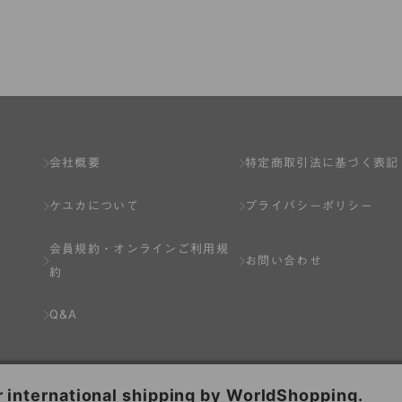
了し、弊社が入会を承認したお客様を指します。
とは出来ません。
会社概要
特定商取引法に基づく表記
ケユカについて
プライバシーポリシー
ネット上のページへの入力、または弊社が別途指定する方法に従って提
会員規約・
オンラインご利用規
します。一人で２アカウント以上を登録したと弊社が合理的な理由に基
お問い合わせ
約
以下の各号のいずれかの事由に該当する場合は、その登録を拒否し、ま
Q&A
分を受けている場合。
場合。