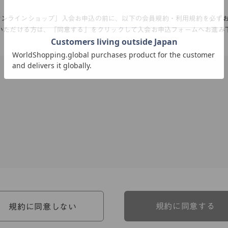
Aオンラインショップ」入会お申込の前に、以下の会員規約・利用規約を必ず
いただける方は、「同意する」をクリックして入会お申込フォームへお進み
、河淳株式会社ケユカ事業部（以下「弊社」といいます。）が提供す
。）に対し適用されます。
関わる一切の関係に適用されるものとします。
約のほか、ご利用にあたってのルール等、各種の定め（以下、「個別
規約に同意する
規約に同意しない
約の一部を構成するものとします。
場合には、個別規定において特段の定めなき限り、個別規定の定めが