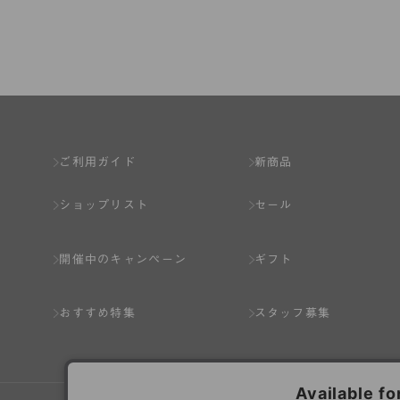
第2章 （会員の定義）
第2条 （会員の定義）
会員とは、本規約を承認した上で所定の手続を完
会員の資格は第三者に譲渡、承継、貸与等するこ
ご利用ガイド
新商品
第3条 （会員登録）
ショップリスト
セール
1.会員の登録は、弊社所定の情報を、インター
2.会員登録は、一人につき１アカウントのみと
開催中のキャンペーン
ギフト
ことがあります。
3.前項の定めの他、弊社は、会員登録した方が
おすすめ特集
スタッフ募集
り消すことがあります。
（1） 本規約違反により、会員登録の抹消等の処
（2） 会員登録の申請に虚偽の事項が含まれている