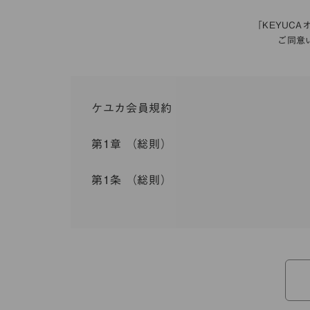
「KEYUC
ご同意
ケユカ会員規約
第1章 （総則）
第1条 （総則）
この会員規約（以下「本規約」といいます。）は
入会を承認したお客様（以下「会員」といいます
本規約は、会員と弊社との間のサービスの利用に
弊社が一連のサービスを提供するにあたり、本規
ら個別規定はその名称のいかんに関わらず、本規
本規約の定めが前項の個別規定の定めと矛盾する