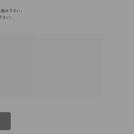
お読み下さい。
下さい。
る一連のサービスに関し、弊社が次条の定めに従い
規定」といいます。）をすることがあります。これ
優先されるものとします。