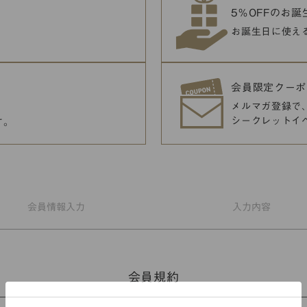
5％OFFのお
お誕生日に使え
会員限定クーポ
メルマガ登録で
シークレットイ
す。
会員情報
入力
入力
内容
会員規約