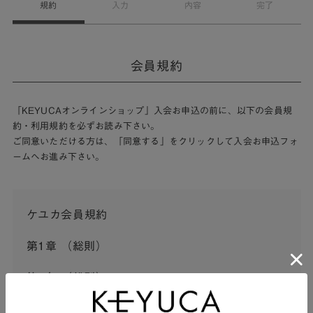
規約
入力
内容
完了
会員規約
「KEYUCAオンラインショップ」入会お申込の前に、以下の会員規
約・利用規約を必ずお読み下さい。
ご同意いただける方は、「同意する」をクリックして入会お申込フォ
ームへお進み下さい。
ケユカ会員規約
第1章 （総則）
第1条 （総則）
この会員規約（以下「本規約」といいます。）は、河淳株