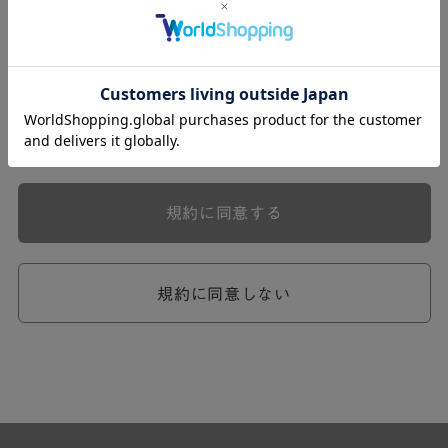
式会社ケユカ事業部（以下「弊社」といいます。）が提供
する一連のサービスに関し、弊社が次条の定めに従い入会
を承認したお客様（以下「会員」といいます。）に対し適
用されます。
本規約は、会員と弊社との間のサービスの利用に関わる一
切の関係に適用されるものとします。
弊社が一連のサービスを提供するにあたり、本規約のほ
か、ご利用にあたってのルール等、各種の定め（以下、
「個別規定」といいます。）をすることがあります。これ
規約に同意する
ら個別規定はその名称のいかんに関わらず、本規約の一部
を構成するものとします。
本規約の定めが前項の個別規定の定めと矛盾する場合に
は、個別規定において特段の定めなき限り、個別規定の定
規約に同意しない
めが優先されるものとします。
第2章 （会員の定義）
第2条 （会員の定義）
会員とは、本規約を承認した上で所定の手続を完了し、弊