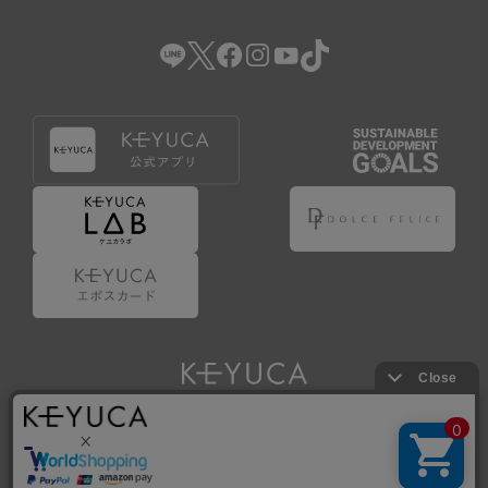
（2） 会員登録の申請に虚偽の事項が含まれている場合。
（3） 商品等に関する料金等の支払遅延その他の債務不履行
があった場合。
（4） 弊社が提供するサービスの利用に際して、ご利用規約
第14条に該当する場合。
（5） その他、本規約または個別規定に違反した場合。
4.会員登録が取り消された場合においても、当該会員は、
弊社とのお取引等により既に発生した支払義務等の取引上
の義務および本規約上の義務の履行責任を免れないものと
します。
5.仮登録とは、ケユカが提供するアプリ等でサービスを利
用するための簡易的な会員登録（以下「仮登録」といいま
す。）を指します。
6.仮登録をすることで、第9条のポイント付与を受けるこ
とができます。
Copyright © KAWAJUN Co., Ltd. All Rights Reserved.
7.仮登録状態はポイントの利用は行えず、第3条1項の通り
に登録完了することでポイント利用が行えるようになりま
す。