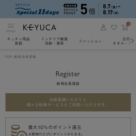
0
MENU
キッチン用品
インテリア雑貨
日用雑
ファッション
食器
収納・寝具
タオル・アロ
TOP
新規会員登録
Register
新規会員登録
会員登録いただくと
様々な特典サービスをご利用いただけます。
最大10％のポイント還元
お買物のたびにポイントがたまる。