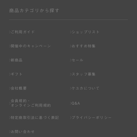
社が入会を承認したお客様を指します。
会員の資格は第三者に譲渡、承継、貸与等することは出来
商品カテゴリから探す
ません。
第3条 （会員登録）
ご利用ガイド
ショップリスト
1.会員の登録は、弊社所定の情報を、インターネット上の
ページへの入力、または弊社が別途指定する方法に従って
開催中のキャンペーン
おすすめ特集
提出することで登録することが出来ます。
新商品
セール
2.会員登録は、一人につき１アカウントのみとします。一
人で２アカウント以上を登録したと弊社が合理的な理由に
ギフト
スタッフ募集
基づき判断した場合は、弊社は、その登録を取り消すこと
があります。
会社概要
ケユカについて
3.前項の定めの他、弊社は、会員登録した方が以下の各号
会員規約・
のいずれかの事由に該当する場合は、その登録を拒否し、
Q&A
オンラインご利用規約
または事前に通知することなく一旦なされた登録を取り消
すことがあります。
特定商取引法に基づく表記
プライバシーポリシー
（1） 本規約違反により、会員登録の抹消等の処分を受けて
お問い合わせ
いる場合。