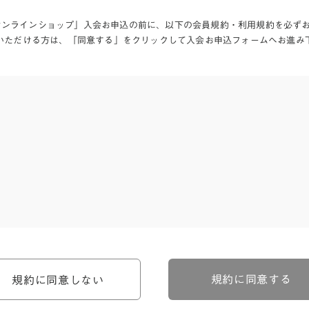
Aオンラインショップ」入会お申込の前に、以下の会員規約・利用規約を必ず
いただける方は、「同意する」をクリックして入会お申込フォームへお進み
、河淳株式会社ケユカ事業部（以下「弊社」といいます。）が提供す
。）に対し適用されます。
関わる一切の関係に適用されるものとします。
約のほか、ご利用にあたってのルール等、各種の定め（以下、「個別
規約に同意する
規約に同意しない
約の一部を構成するものとします。
場合には、個別規定において特段の定めなき限り、個別規定の定めが