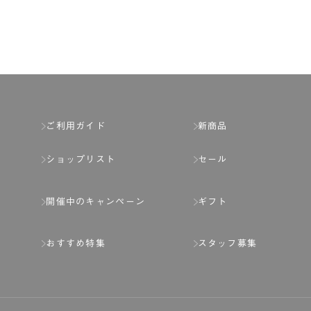
第2章 （会員の定義）
第2条 （会員の定義）
会員とは、本規約を承認した上で所定の手続を完
会員の資格は第三者に譲渡、承継、貸与等するこ
ご利用ガイド
新商品
第3条 （会員登録）
ショップリスト
セール
1.会員の登録は、弊社所定の情報を、インター
2.会員登録は、一人につき１アカウントのみと
開催中のキャンペーン
ギフト
ことがあります。
3.前項の定めの他、弊社は、会員登録した方が
おすすめ特集
スタッフ募集
り消すことがあります。
（1） 本規約違反により、会員登録の抹消等の処
（2） 会員登録の申請に虚偽の事項が含まれている