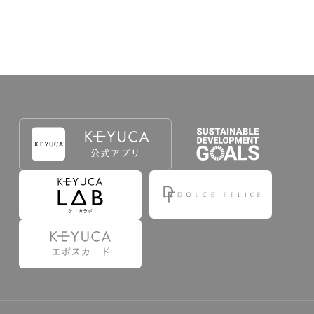
出することで登録することが出来ます。
づき判断した場合は、弊社は、その登録を取り消す
たは事前に通知することなく一旦なされた登録を取