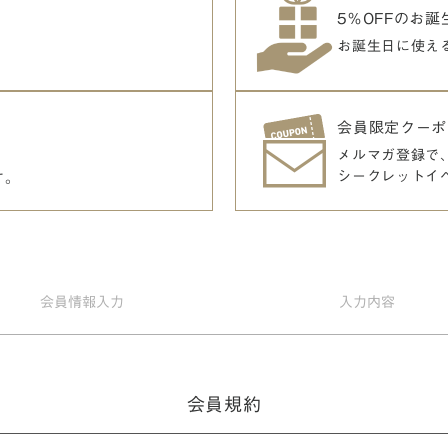
5％OFFのお
お誕生日に使え
会員限定クーポ
メルマガ登録で
シークレットイ
す。
会員情報
入力
入力
内容
会員規約