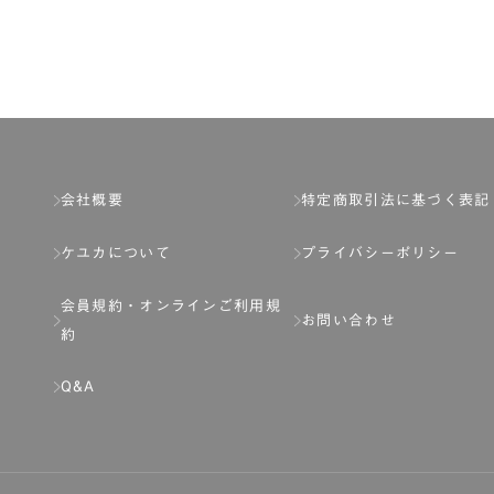
了し、弊社が入会を承認したお客様を指します。
とは出来ません。
会社概要
特定商取引法に基づく表記
ケユカについて
プライバシーポリシー
ネット上のページへの入力、または弊社が別途指定する方法に従って提
会員規約・
オンラインご利用規
します。一人で２アカウント以上を登録したと弊社が合理的な理由に基
お問い合わせ
約
以下の各号のいずれかの事由に該当する場合は、その登録を拒否し、ま
Q&A
分を受けている場合。
場合。