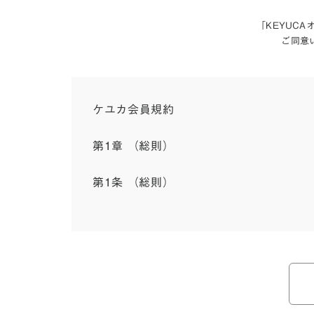
「KEYUC
ご同意
ケユカ会員規約
第1章 （総則）
第1条 （総則）
この会員規約（以下「本規約」といいます。）は
入会を承認したお客様（以下「会員」といいます
本規約は、会員と弊社との間のサービスの利用に
弊社が一連のサービスを提供するにあたり、本規
ら個別規定はその名称のいかんに関わらず、本規
本規約の定めが前項の個別規定の定めと矛盾する