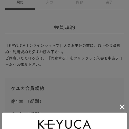
規約
入力
内容
完了
会員規約
「KEYUCAオンラインショップ」入会お申込の前に、以下の会員規
約・利用規約を必ずお読み下さい。
ご同意いただける方は、「同意する」をクリックして入会お申込フォ
ームへお進み下さい。
ケユカ会員規約
第1章 （総則）
第1条 （総則）
この会員規約（以下「本規約」といいます。）は、河淳株