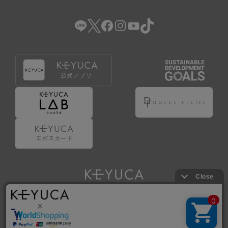
（2） 会員登録の申請に虚偽の事項が含まれている場合。
（3） 商品等に関する料金等の支払遅延その他の債務不履行
があった場合。
（4） 弊社が提供するサービスの利用に際して、ご利用規約
第14条に該当する場合。
（5） その他、本規約または個別規定に違反した場合。
4.会員登録が取り消された場合においても、当該会員は、
弊社とのお取引等により既に発生した支払義務等の取引上
の義務および本規約上の義務の履行責任を免れないものと
します。
5.仮登録とは、ケユカが提供するアプリ等でサービスを利
用するための簡易的な会員登録（以下「仮登録」といいま
す。）を指します。
6.仮登録をすることで、第9条のポイント付与を受けるこ
とができます。
Copyright © KAWAJUN Co., Ltd. All Rights Reserved.
7.仮登録状態はポイントの利用は行えず、第3条1項の通り
に登録完了することでポイント利用が行えるようになりま
す。