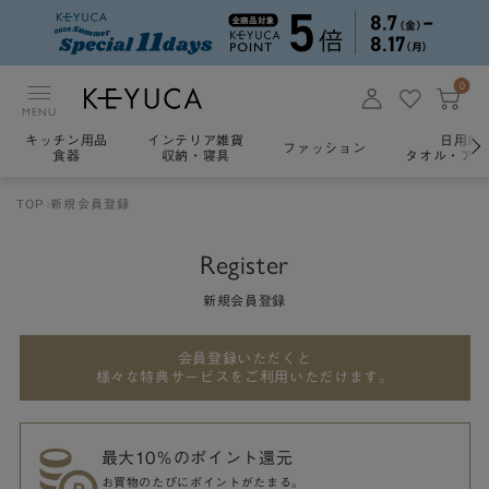
0
MENU
キッチン用品
インテリア雑貨
日用雑
ファッション
食器
収納・寝具
タオル・アロ
TOP
新規会員登録
Register
新規会員登録
会員登録いただくと
様々な特典サービスをご利用いただけます。
最大10％のポイント還元
お買物のたびにポイントがたまる。