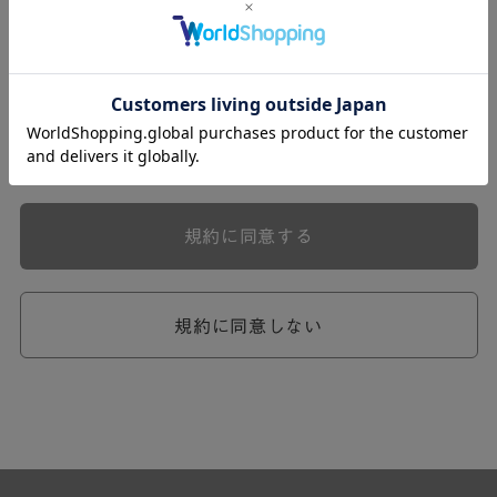
式会社ケユカ事業部（以下「弊社」といいます。）が提供
する一連のサービスに関し、弊社が次条の定めに従い入会
を承認したお客様（以下「会員」といいます。）に対し適
用されます。
本規約は、会員と弊社との間のサービスの利用に関わる一
切の関係に適用されるものとします。
弊社が一連のサービスを提供するにあたり、本規約のほ
か、ご利用にあたってのルール等、各種の定め（以下、
「個別規定」といいます。）をすることがあります。これ
規約に同意する
ら個別規定はその名称のいかんに関わらず、本規約の一部
を構成するものとします。
本規約の定めが前項の個別規定の定めと矛盾する場合に
は、個別規定において特段の定めなき限り、個別規定の定
規約に同意しない
めが優先されるものとします。
第2章 （会員の定義）
第2条 （会員の定義）
会員とは、本規約を承認した上で所定の手続を完了し、弊