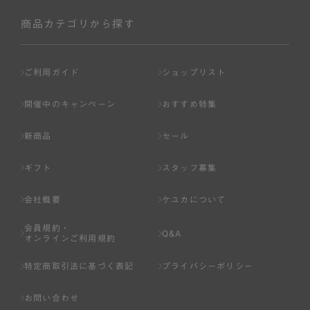
社が入会を承認したお客様を指します。
会員の資格は第三者に譲渡、承継、貸与等することは出来
商品カテゴリから探す
ません。
第3条 （会員登録）
ご利用ガイド
ショップリスト
1.会員の登録は、弊社所定の情報を、インターネット上の
ページへの入力、または弊社が別途指定する方法に従って
開催中のキャンペーン
おすすめ特集
提出することで登録することが出来ます。
新商品
セール
2.会員登録は、一人につき１アカウントのみとします。一
人で２アカウント以上を登録したと弊社が合理的な理由に
ギフト
スタッフ募集
基づき判断した場合は、弊社は、その登録を取り消すこと
があります。
会社概要
ケユカについて
3.前項の定めの他、弊社は、会員登録した方が以下の各号
会員規約・
のいずれかの事由に該当する場合は、その登録を拒否し、
Q&A
オンラインご利用規約
または事前に通知することなく一旦なされた登録を取り消
すことがあります。
特定商取引法に基づく表記
プライバシーポリシー
（1） 本規約違反により、会員登録の抹消等の処分を受けて
お問い合わせ
いる場合。