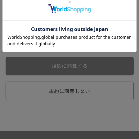
式会社ケユカ事業部（以下「弊社」といいます。）が提供
する一連のサービスに関し、弊社が次条の定めに従い入会
を承認したお客様（以下「会員」といいます。）に対し適
用されます。
本規約は、会員と弊社との間のサービスの利用に関わる一
切の関係に適用されるものとします。
弊社が一連のサービスを提供するにあたり、本規約のほ
か、ご利用にあたってのルール等、各種の定め（以下、
「個別規定」といいます。）をすることがあります。これ
規約に同意する
ら個別規定はその名称のいかんに関わらず、本規約の一部
を構成するものとします。
本規約の定めが前項の個別規定の定めと矛盾する場合に
は、個別規定において特段の定めなき限り、個別規定の定
規約に同意しない
めが優先されるものとします。
第2章 （会員の定義）
第2条 （会員の定義）
会員とは、本規約を承認した上で所定の手続を完了し、弊