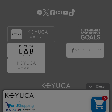
（2） 会員登録の申請に虚偽の事項が含まれている場合。
（3） 商品等に関する料金等の支払遅延その他の債務不履行
があった場合。
（4） 弊社が提供するサービスの利用に際して、ご利用規約
第14条に該当する場合。
（5） その他、本規約または個別規定に違反した場合。
4.会員登録が取り消された場合においても、当該会員は、
弊社とのお取引等により既に発生した支払義務等の取引上
の義務および本規約上の義務の履行責任を免れないものと
します。
5.仮登録とは、ケユカが提供するアプリ等でサービスを利
用するための簡易的な会員登録（以下「仮登録」といいま
す。）を指します。
6.仮登録をすることで、第9条のポイント付与を受けるこ
とができます。
Copyright © KAWAJUN Co., Ltd. All Rights Reserved.
7.仮登録状態はポイントの利用は行えず、第3条1項の通り
に登録完了することでポイント利用が行えるようになりま
す。