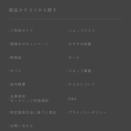
社が入会を承認したお客様を指します。
会員の資格は第三者に譲渡、承継、貸与等することは出来
商品カテゴリから探す
ません。
第3条 （会員登録）
ご利用ガイド
ショップリスト
1.会員の登録は、弊社所定の情報を、インターネット上の
ページへの入力、または弊社が別途指定する方法に従って
開催中のキャンペーン
おすすめ特集
提出することで登録することが出来ます。
新商品
セール
2.会員登録は、一人につき１アカウントのみとします。一
人で２アカウント以上を登録したと弊社が合理的な理由に
ギフト
スタッフ募集
基づき判断した場合は、弊社は、その登録を取り消すこと
があります。
会社概要
ケユカについて
3.前項の定めの他、弊社は、会員登録した方が以下の各号
会員規約・
のいずれかの事由に該当する場合は、その登録を拒否し、
Q&A
オンラインご利用規約
または事前に通知することなく一旦なされた登録を取り消
すことがあります。
特定商取引法に基づく表記
プライバシーポリシー
（1） 本規約違反により、会員登録の抹消等の処分を受けて
お問い合わせ
いる場合。