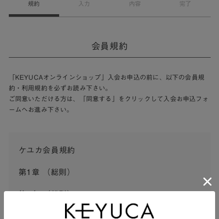
規約
入力
内容
完了
会員規約
「KEYUCAオンラインショップ」入会お申込の前に、以下の会員規
約・利用規約を必ずお読み下さい。
ご同意いただける方は、「同意する」をクリックして入会お申込フォ
ームへお進み下さい。
ケユカ会員規約
第1章 （総則）
第1条 （総則）
この会員規約（以下「本規約」といいます。）は、河淳株