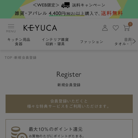
0
MENU
キッチン用品
インテリア雑貨
日用雑
ファッション
食器
収納・寝具
タオル・アロ
TOP
新規会員登録
Register
新規会員登録
会員登録いただくと
様々な特典サービスをご利用いただけます。
最大10％のポイント還元
お買物のたびにポイントがたまる。