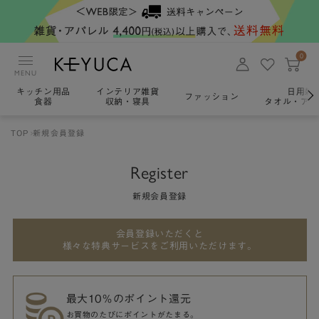
0
MENU
キッチン用品
インテリア雑貨
日用雑
ファッション
食器
収納・寝具
タオル・アロ
TOP
新規会員登録
Register
新規会員登録
会員登録いただくと
様々な特典サービスをご利用いただけます。
最大10％のポイント還元
お買物のたびにポイントがたまる。