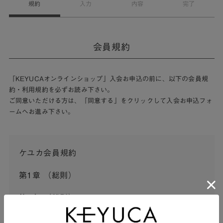
規約
入力
内容
完了
会員規約
「KEYUCAオンラインショップ」入会お申込の前に、以下の会員規
約・利用規約を必ずお読み下さい。
ご同意いただける方は、「同意する」をクリックして入会お申込フォ
ームへお進み下さい。
ケユカ会員規約
第1章 （総則）
第1条 （総則）
この会員規約（以下「本規約」といいます。）は、河淳株