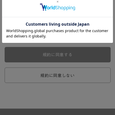
式会社ケユカ事業部（以下「弊社」といいます。）が提供
する一連のサービスに関し、弊社が次条の定めに従い入会
を承認したお客様（以下「会員」といいます。）に対し適
用されます。
本規約は、会員と弊社との間のサービスの利用に関わる一
切の関係に適用されるものとします。
弊社が一連のサービスを提供するにあたり、本規約のほ
か、ご利用にあたってのルール等、各種の定め（以下、
「個別規定」といいます。）をすることがあります。これ
規約に同意する
ら個別規定はその名称のいかんに関わらず、本規約の一部
を構成するものとします。
本規約の定めが前項の個別規定の定めと矛盾する場合に
は、個別規定において特段の定めなき限り、個別規定の定
規約に同意しない
めが優先されるものとします。
第2章 （会員の定義）
第2条 （会員の定義）
会員とは、本規約を承認した上で所定の手続を完了し、弊