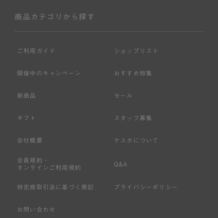
社が入会を承認したお客様を指します。
会員の資格は第三者に譲渡、承継、貸与等することは出来
商品カテゴリから探す
ません。
第3条 （会員登録）
ご利用ガイド
ショップリスト
1.会員の登録は、弊社所定の情報を、インターネット上の
ページへの入力、または弊社が別途指定する方法に従って
開催中のキャンペーン
おすすめ特集
提出することで登録することが出来ます。
新商品
セール
2.会員登録は、一人につき１アカウントのみとします。一
人で２アカウント以上を登録したと弊社が合理的な理由に
ギフト
スタッフ募集
基づき判断した場合は、弊社は、その登録を取り消すこと
があります。
会社概要
ケユカについて
3.前項の定めの他、弊社は、会員登録した方が以下の各号
会員規約・
のいずれかの事由に該当する場合は、その登録を拒否し、
Q&A
オンラインご利用規約
または事前に通知することなく一旦なされた登録を取り消
すことがあります。
特定商取引法に基づく表記
プライバシーポリシー
（1） 本規約違反により、会員登録の抹消等の処分を受けて
お問い合わせ
いる場合。