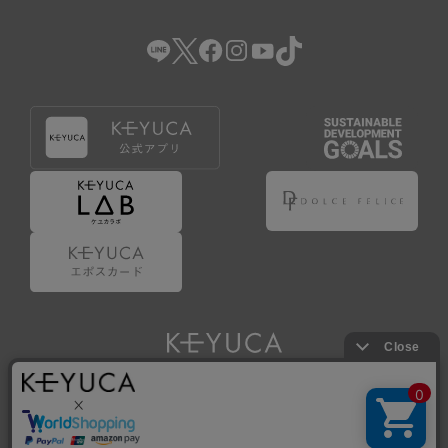
（2） 会員登録の申請に虚偽の事項が含まれている場合。
（3） 商品等に関する料金等の支払遅延その他の債務不履行
があった場合。
（4） 弊社が提供するサービスの利用に際して、ご利用規約
第14条に該当する場合。
（5） その他、本規約または個別規定に違反した場合。
4.会員登録が取り消された場合においても、当該会員は、
弊社とのお取引等により既に発生した支払義務等の取引上
の義務および本規約上の義務の履行責任を免れないものと
します。
5.仮登録とは、ケユカが提供するアプリ等でサービスを利
用するための簡易的な会員登録（以下「仮登録」といいま
す。）を指します。
6.仮登録をすることで、第9条のポイント付与を受けるこ
とができます。
Copyright © KAWAJUN Co., Ltd. All Rights Reserved.
7.仮登録状態はポイントの利用は行えず、第3条1項の通り
に登録完了することでポイント利用が行えるようになりま
す。