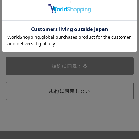
式会社ケユカ事業部（以下「弊社」といいます。）が提供
する一連のサービスに関し、弊社が次条の定めに従い入会
を承認したお客様（以下「会員」といいます。）に対し適
用されます。
本規約は、会員と弊社との間のサービスの利用に関わる一
切の関係に適用されるものとします。
弊社が一連のサービスを提供するにあたり、本規約のほ
か、ご利用にあたってのルール等、各種の定め（以下、
「個別規定」といいます。）をすることがあります。これ
規約に同意する
ら個別規定はその名称のいかんに関わらず、本規約の一部
を構成するものとします。
本規約の定めが前項の個別規定の定めと矛盾する場合に
は、個別規定において特段の定めなき限り、個別規定の定
規約に同意しない
めが優先されるものとします。
第2章 （会員の定義）
第2条 （会員の定義）
会員とは、本規約を承認した上で所定の手続を完了し、弊