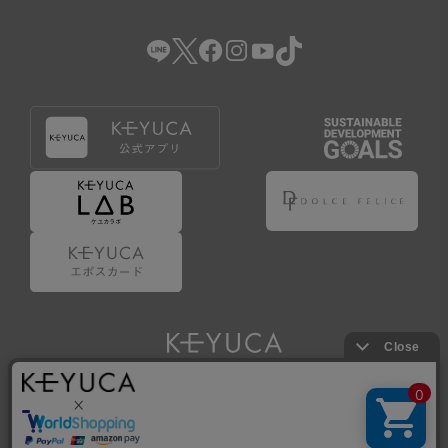
（2） 会員登録の申請に虚偽の事項が含まれている場合。
（3） 商品等に関する料金等の支払遅延その他の債務不履行
があった場合。
（4） 弊社が提供するサービスの利用に際して、ご利用規約
第14条に該当する場合。
（5） その他、本規約または個別規定に違反した場合。
4.会員登録が取り消された場合においても、当該会員は、
弊社とのお取引等により既に発生した支払義務等の取引上
の義務および本規約上の義務の履行責任を免れないものと
します。
5.仮登録とは、ケユカが提供するアプリ等でサービスを利
用するための簡易的な会員登録（以下「仮登録」といいま
す。）を指します。
6.仮登録をすることで、第9条のポイント付与を受けるこ
とができます。
Copyright © KAWAJUN Co., Ltd. All Rights Reserved.
7.仮登録状態はポイントの利用は行えず、第3条1項の通り
に登録完了することでポイント利用が行えるようになりま
す。