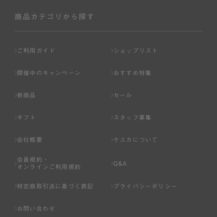
社が入会を承認したお客様を指します。
会員の資格は第三者に譲渡、承継、貸与等することは出来
商品カテゴリから探す
ません。
第3条 （会員登録）
ご利用ガイド
ショップリスト
1.会員の登録は、弊社所定の情報を、インターネット上の
ページへの入力、または弊社が別途指定する方法に従って
開催中のキャンペーン
おすすめ特集
提出することで登録することが出来ます。
新商品
セール
2.会員登録は、一人につき１アカウントのみとします。一
人で２アカウント以上を登録したと弊社が合理的な理由に
ギフト
スタッフ募集
基づき判断した場合は、弊社は、その登録を取り消すこと
があります。
会社概要
ケユカについて
3.前項の定めの他、弊社は、会員登録した方が以下の各号
会員規約・
のいずれかの事由に該当する場合は、その登録を拒否し、
Q&A
オンラインご利用規約
または事前に通知することなく一旦なされた登録を取り消
すことがあります。
特定商取引法に基づく表記
プライバシーポリシー
（1） 本規約違反により、会員登録の抹消等の処分を受けて
お問い合わせ
いる場合。