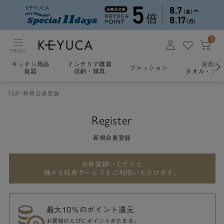
0
MENU
キッチン用品
インテリア雑貨
日用雑
ファッション
食器
収納・寝具
タオル・アロ
TOP
新規会員登録
Register
新規会員登録
会員登録いただくと
様々な特典サービスをご利用いただけます。
最大10％のポイント還元
お買物のたびにポイントがたまる。