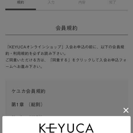
規約
入力
内容
完了
会員規約
「KEYUCAオンラインショップ」入会お申込の前に、以下の会員規
約・利用規約を必ずお読み下さい。
ご同意いただける方は、「同意する」をクリックして入会お申込フォ
ームへお進み下さい。
ケユカ会員規約
第1章 （総則）
第1条 （総則）
この会員規約（以下「本規約」といいます。）は、河淳株