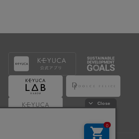
出することで登録することが出来ます。
づき判断した場合は、弊社は、その登録を取り消す
たは事前に通知することなく一旦なされた登録を取