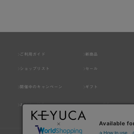
第2章 （会員の定義）
第2条 （会員の定義）
会員とは、本規約を承認した上で所定の手続を完
会員の資格は第三者に譲渡、承継、貸与等するこ
ご利用ガイド
新商品
第3条 （会員登録）
ショップリスト
セール
1.会員の登録は、弊社所定の情報を、インター
2.会員登録は、一人につき１アカウントのみと
開催中のキャンペーン
ギフト
ことがあります。
3.前項の定めの他、弊社は、会員登録した方が
おすすめ特集
スタッフ募集
り消すことがあります。
（1） 本規約違反により、会員登録の抹消等の処
（2） 会員登録の申請に虚偽の事項が含まれている