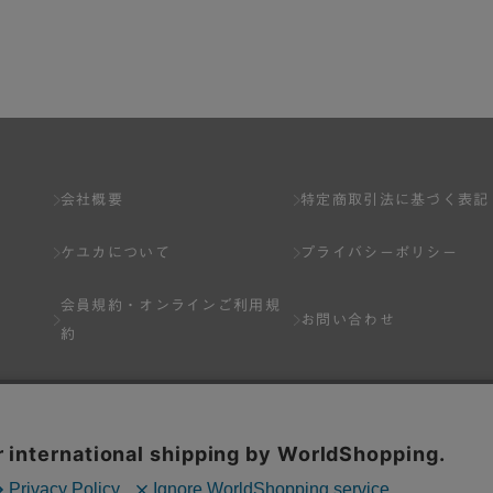
了し、弊社が入会を承認したお客様を指します。
とは出来ません。
会社概要
特定商取引法に基づく表記
ケユカについて
プライバシーポリシー
ネット上のページへの入力、または弊社が別途指定する方法に従って提
会員規約・
オンラインご利用規
します。一人で２アカウント以上を登録したと弊社が合理的な理由に基
お問い合わせ
約
以下の各号のいずれかの事由に該当する場合は、その登録を拒否し、ま
Q&A
分を受けている場合。
場合。