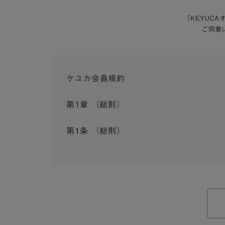
「KEYUC
ご同意
ケユカ会員規約
第1章 （総則）
第1条 （総則）
この会員規約（以下「本規約」といいます。）は
入会を承認したお客様（以下「会員」といいます
本規約は、会員と弊社との間のサービスの利用に
弊社が一連のサービスを提供するにあたり、本規
ら個別規定はその名称のいかんに関わらず、本規
本規約の定めが前項の個別規定の定めと矛盾する