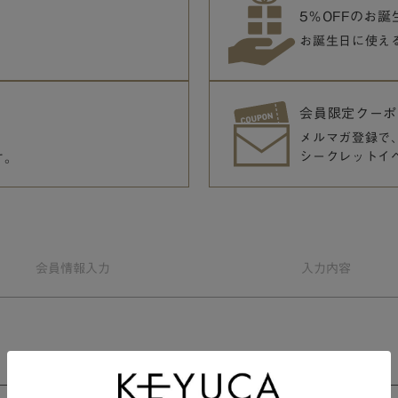
5％OFFのお
お誕生日に使え
会員限定クーポ
メルマガ登録で
シークレットイ
す。
会員情報
入力
入力
内容
会員規約