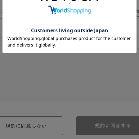
Aオンラインショップ」入会お申込の前に、以下の会員規約・利用規約を必ず
いただける方は、「同意する」をクリックして入会お申込フォームへお進み
、河淳株式会社ケユカ事業部（以下「弊社」といいます。）が提供す
。）に対し適用されます。
関わる一切の関係に適用されるものとします。
約のほか、ご利用にあたってのルール等、各種の定め（以下、「個別
規約に同意する
規約に同意しない
約の一部を構成するものとします。
場合には、個別規定において特段の定めなき限り、個別規定の定めが