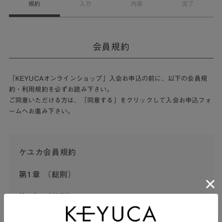
規約
入力
内容
完了
会員規約
「KEYUCAオンラインショップ」入会お申込の前に、以下の会員規
約・利用規約を必ずお読み下さい。
ご同意いただける方は、「同意する」をクリックして入会お申込フォ
ームへお進み下さい。
ケユカ会員規約
第1章 （総則）
第1条 （総則）
この会員規約（以下「本規約」といいます。）は、河淳株