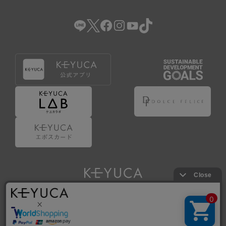
（2） 会員登録の申請に虚偽の事項が含まれている場合。
（3） 商品等に関する料金等の支払遅延その他の債務不履行
があった場合。
（4） 弊社が提供するサービスの利用に際して、ご利用規約
第14条に該当する場合。
（5） その他、本規約または個別規定に違反した場合。
4.会員登録が取り消された場合においても、当該会員は、
弊社とのお取引等により既に発生した支払義務等の取引上
の義務および本規約上の義務の履行責任を免れないものと
します。
5.仮登録とは、ケユカが提供するアプリ等でサービスを利
用するための簡易的な会員登録（以下「仮登録」といいま
す。）を指します。
6.仮登録をすることで、第9条のポイント付与を受けるこ
とができます。
Copyright © KAWAJUN Co., Ltd. All Rights Reserved.
7.仮登録状態はポイントの利用は行えず、第3条1項の通り
に登録完了することでポイント利用が行えるようになりま
す。