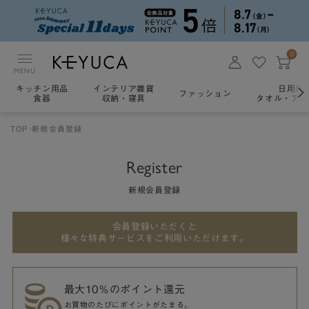
0
MENU
キッチン用品
インテリア雑貨
日用雑
ファッション
食器
収納・寝具
タオル・アロ
TOP
新規会員登録
Register
新規会員登録
会員登録いただくと
様々な特典サービスをご利用いただけます。
最大10％のポイント還元
お買物のたびにポイントがたまる。