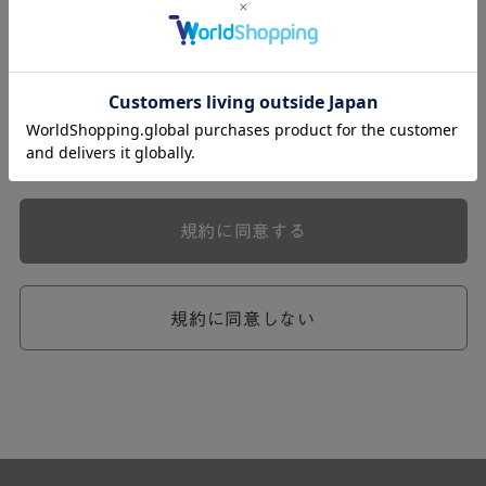
式会社ケユカ事業部（以下「弊社」といいます。）が提供
する一連のサービスに関し、弊社が次条の定めに従い入会
を承認したお客様（以下「会員」といいます。）に対し適
用されます。
本規約は、会員と弊社との間のサービスの利用に関わる一
切の関係に適用されるものとします。
弊社が一連のサービスを提供するにあたり、本規約のほ
か、ご利用にあたってのルール等、各種の定め（以下、
「個別規定」といいます。）をすることがあります。これ
規約に同意する
ら個別規定はその名称のいかんに関わらず、本規約の一部
を構成するものとします。
本規約の定めが前項の個別規定の定めと矛盾する場合に
は、個別規定において特段の定めなき限り、個別規定の定
規約に同意しない
めが優先されるものとします。
第2章 （会員の定義）
第2条 （会員の定義）
会員とは、本規約を承認した上で所定の手続を完了し、弊