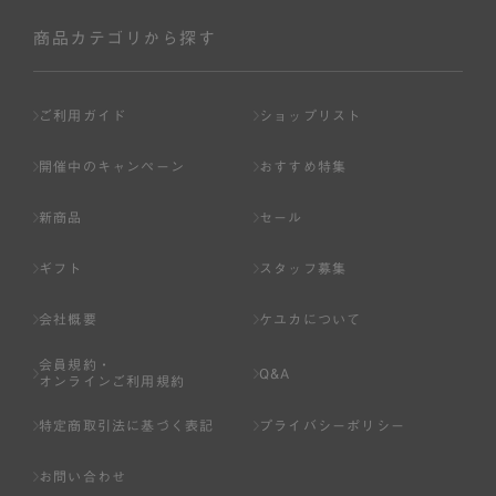
社が入会を承認したお客様を指します。
会員の資格は第三者に譲渡、承継、貸与等することは出来
商品カテゴリから探す
ません。
第3条 （会員登録）
ご利用ガイド
ショップリスト
1.会員の登録は、弊社所定の情報を、インターネット上の
ページへの入力、または弊社が別途指定する方法に従って
開催中のキャンペーン
おすすめ特集
提出することで登録することが出来ます。
新商品
セール
2.会員登録は、一人につき１アカウントのみとします。一
人で２アカウント以上を登録したと弊社が合理的な理由に
ギフト
スタッフ募集
基づき判断した場合は、弊社は、その登録を取り消すこと
があります。
会社概要
ケユカについて
3.前項の定めの他、弊社は、会員登録した方が以下の各号
会員規約・
のいずれかの事由に該当する場合は、その登録を拒否し、
Q&A
オンラインご利用規約
または事前に通知することなく一旦なされた登録を取り消
すことがあります。
特定商取引法に基づく表記
プライバシーポリシー
（1） 本規約違反により、会員登録の抹消等の処分を受けて
お問い合わせ
いる場合。