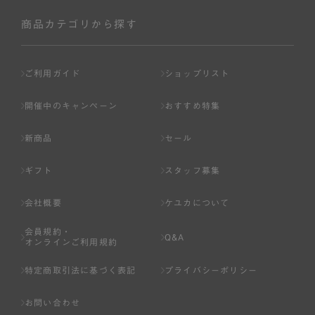
社が入会を承認したお客様を指します。
会員の資格は第三者に譲渡、承継、貸与等することは出来
商品カテゴリから探す
ません。
第3条 （会員登録）
ご利用ガイド
ショップリスト
1.会員の登録は、弊社所定の情報を、インターネット上の
ページへの入力、または弊社が別途指定する方法に従って
開催中のキャンペーン
おすすめ特集
提出することで登録することが出来ます。
新商品
セール
2.会員登録は、一人につき１アカウントのみとします。一
人で２アカウント以上を登録したと弊社が合理的な理由に
ギフト
スタッフ募集
基づき判断した場合は、弊社は、その登録を取り消すこと
があります。
会社概要
ケユカについて
3.前項の定めの他、弊社は、会員登録した方が以下の各号
会員規約・
のいずれかの事由に該当する場合は、その登録を拒否し、
Q&A
オンラインご利用規約
または事前に通知することなく一旦なされた登録を取り消
すことがあります。
特定商取引法に基づく表記
プライバシーポリシー
（1） 本規約違反により、会員登録の抹消等の処分を受けて
お問い合わせ
いる場合。