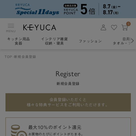
0
MENU
キッチン用品
インテリア雑貨
日用雑
ファッション
食器
収納・寝具
タオル・アロ
TOP
新規会員登録
Register
新規会員登録
会員登録いただくと
様々な特典サービスをご利用いただけます。
最大10％のポイント還元
お買物のたびにポイントがたまる。