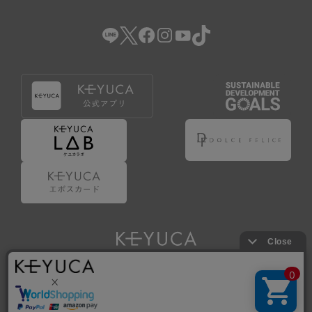
（2） 会員登録の申請に虚偽の事項が含まれている場合。
（3） 商品等に関する料金等の支払遅延その他の債務不履行
があった場合。
（4） 弊社が提供するサービスの利用に際して、ご利用規約
第14条に該当する場合。
（5） その他、本規約または個別規定に違反した場合。
4.会員登録が取り消された場合においても、当該会員は、
弊社とのお取引等により既に発生した支払義務等の取引上
の義務および本規約上の義務の履行責任を免れないものと
します。
5.仮登録とは、ケユカが提供するアプリ等でサービスを利
用するための簡易的な会員登録（以下「仮登録」といいま
す。）を指します。
6.仮登録をすることで、第9条のポイント付与を受けるこ
とができます。
Copyright © KAWAJUN Co., Ltd. All Rights Reserved.
7.仮登録状態はポイントの利用は行えず、第3条1項の通り
に登録完了することでポイント利用が行えるようになりま
す。