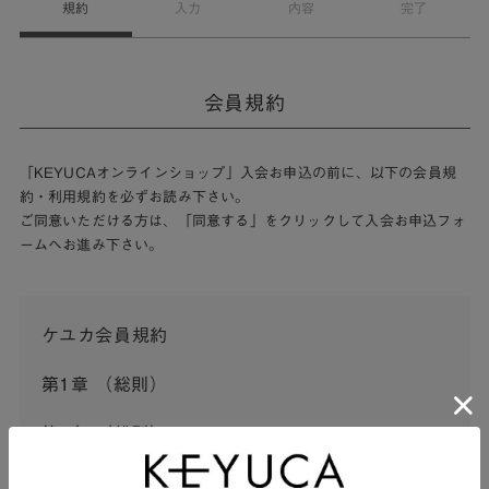
規約
入力
内容
完了
会員規約
「KEYUCAオンラインショップ」入会お申込の前に、以下の会員規
約・利用規約を必ずお読み下さい。
ご同意いただける方は、「同意する」をクリックして入会お申込フォ
ームへお進み下さい。
ケユカ会員規約
第1章 （総則）
第1条 （総則）
この会員規約（以下「本規約」といいます。）は、河淳株