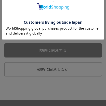
式会社ケユカ事業部（以下「弊社」といいます。）が提供
する一連のサービスに関し、弊社が次条の定めに従い入会
を承認したお客様（以下「会員」といいます。）に対し適
用されます。
本規約は、会員と弊社との間のサービスの利用に関わる一
切の関係に適用されるものとします。
弊社が一連のサービスを提供するにあたり、本規約のほ
か、ご利用にあたってのルール等、各種の定め（以下、
「個別規定」といいます。）をすることがあります。これ
規約に同意する
ら個別規定はその名称のいかんに関わらず、本規約の一部
を構成するものとします。
本規約の定めが前項の個別規定の定めと矛盾する場合に
は、個別規定において特段の定めなき限り、個別規定の定
規約に同意しない
めが優先されるものとします。
第2章 （会員の定義）
第2条 （会員の定義）
会員とは、本規約を承認した上で所定の手続を完了し、弊