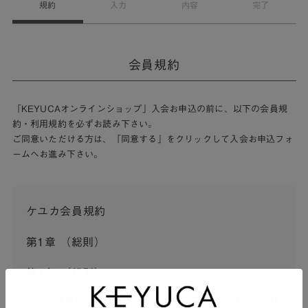
規約
入力
内容
完了
会員規約
「KEYUCAオンラインショップ」入会お申込の前に、以下の会員規
約・利用規約を必ずお読み下さい。
ご同意いただける方は、「同意する」をクリックして入会お申込フォ
ームへお進み下さい。
ケユカ会員規約
第1章 （総則）
第1条 （総則）
この会員規約（以下「本規約」といいます。）は、河淳株