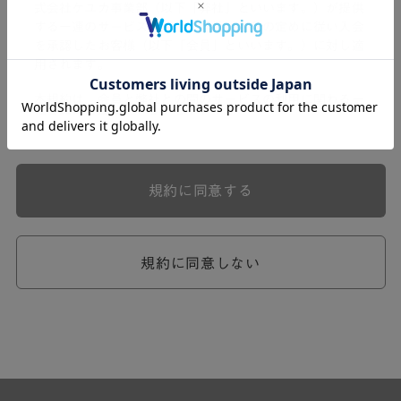
式会社ケユカ事業部（以下「弊社」といいます。）が提供
する一連のサービスに関し、弊社が次条の定めに従い入会
を承認したお客様（以下「会員」といいます。）に対し適
用されます。
本規約は、会員と弊社との間のサービスの利用に関わる一
切の関係に適用されるものとします。
弊社が一連のサービスを提供するにあたり、本規約のほ
か、ご利用にあたってのルール等、各種の定め（以下、
「個別規定」といいます。）をすることがあります。これ
規約に同意する
ら個別規定はその名称のいかんに関わらず、本規約の一部
を構成するものとします。
本規約の定めが前項の個別規定の定めと矛盾する場合に
は、個別規定において特段の定めなき限り、個別規定の定
規約に同意しない
めが優先されるものとします。
第2章 （会員の定義）
第2条 （会員の定義）
会員とは、本規約を承認した上で所定の手続を完了し、弊