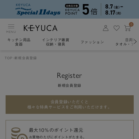
0
MENU
キッチン用品
インテリア雑貨
日用雑
ファッション
食器
収納・寝具
タオル・アロ
TOP
新規会員登録
Register
新規会員登録
会員登録いただくと
様々な特典サービスをご利用いただけます。
最大10％のポイント還元
お買物のたびにポイントがたまる。