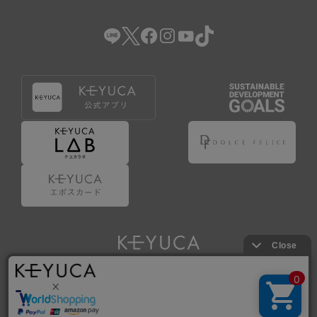
（2） 会員登録の申請に虚偽の事項が含まれている場合。
（3） 商品等に関する料金等の支払遅延その他の債務不履行
があった場合。
（4） 弊社が提供するサービスの利用に際して、ご利用規約
第14条に該当する場合。
（5） その他、本規約または個別規定に違反した場合。
4.会員登録が取り消された場合においても、当該会員は、
弊社とのお取引等により既に発生した支払義務等の取引上
の義務および本規約上の義務の履行責任を免れないものと
します。
5.仮登録とは、ケユカが提供するアプリ等でサービスを利
用するための簡易的な会員登録（以下「仮登録」といいま
す。）を指します。
6.仮登録をすることで、第9条のポイント付与を受けるこ
とができます。
Copyright © KAWAJUN Co., Ltd. All Rights Reserved.
7.仮登録状態はポイントの利用は行えず、第3条1項の通り
に登録完了することでポイント利用が行えるようになりま
す。