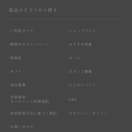
社が入会を承認したお客様を指します。
会員の資格は第三者に譲渡、承継、貸与等することは出来
商品カテゴリから探す
ません。
第3条 （会員登録）
ご利用ガイド
ショップリスト
1.会員の登録は、弊社所定の情報を、インターネット上の
ページへの入力、または弊社が別途指定する方法に従って
開催中のキャンペーン
おすすめ特集
提出することで登録することが出来ます。
新商品
セール
2.会員登録は、一人につき１アカウントのみとします。一
人で２アカウント以上を登録したと弊社が合理的な理由に
ギフト
スタッフ募集
基づき判断した場合は、弊社は、その登録を取り消すこと
があります。
会社概要
ケユカについて
3.前項の定めの他、弊社は、会員登録した方が以下の各号
会員規約・
のいずれかの事由に該当する場合は、その登録を拒否し、
Q&A
オンラインご利用規約
または事前に通知することなく一旦なされた登録を取り消
すことがあります。
特定商取引法に基づく表記
プライバシーポリシー
（1） 本規約違反により、会員登録の抹消等の処分を受けて
お問い合わせ
いる場合。