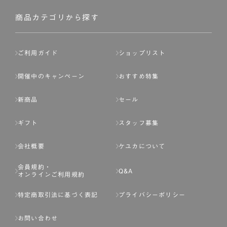
社が入会を承認したお客様を指します。
会員の資格は第三者に譲渡、承継、貸与等することは出来
商品カテゴリから探す
ません。
第3条 （会員登録）
ご利用ガイド
ショップリスト
1.会員の登録は、弊社所定の情報を、インターネット上の
ページへの入力、または弊社が別途指定する方法に従って
開催中のキャンペーン
おすすめ特集
提出することで登録することが出来ます。
新商品
セール
2.会員登録は、一人につき１アカウントのみとします。一
人で２アカウント以上を登録したと弊社が合理的な理由に
ギフト
スタッフ募集
基づき判断した場合は、弊社は、その登録を取り消すこと
があります。
会社概要
ケユカについて
3.前項の定めの他、弊社は、会員登録した方が以下の各号
会員規約・
のいずれかの事由に該当する場合は、その登録を拒否し、
Q&A
オンラインご利用規約
または事前に通知することなく一旦なされた登録を取り消
すことがあります。
特定商取引法に基づく表記
プライバシーポリシー
（1） 本規約違反により、会員登録の抹消等の処分を受けて
お問い合わせ
いる場合。