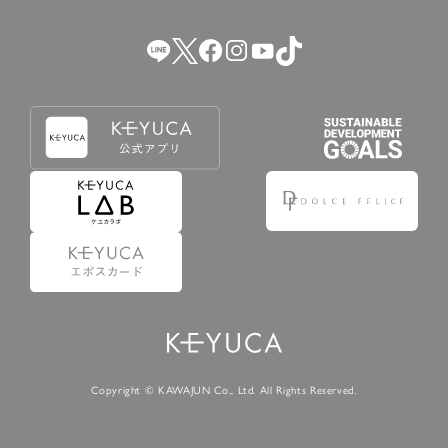
（2） 会員登録の申請に虚偽の事項が含まれている場合。
（3） 商品等に関する料金等の支払遅延その他の債務不履行
があった場合。
（4） 弊社が提供するサービスの利用に際して、ご利用規約
第14条に該当する場合。
（5） その他、本規約または個別規定に違反した場合。
4.会員登録が取り消された場合においても、当該会員は、
弊社とのお取引等により既に発生した支払義務等の取引上
の義務および本規約上の義務の履行責任を免れないものと
します。
5.仮登録とは、ケユカが提供するアプリ等でサービスを利
用するための簡易的な会員登録（以下「仮登録」といいま
す。）を指します。
6.仮登録をすることで、第9条のポイント付与を受けるこ
とができます。
Copyright © KAWAJUN Co., Ltd. All Rights Reserved.
7.仮登録状態はポイントの利用は行えず、第3条1項の通り
に登録完了することでポイント利用が行えるようになりま
す。