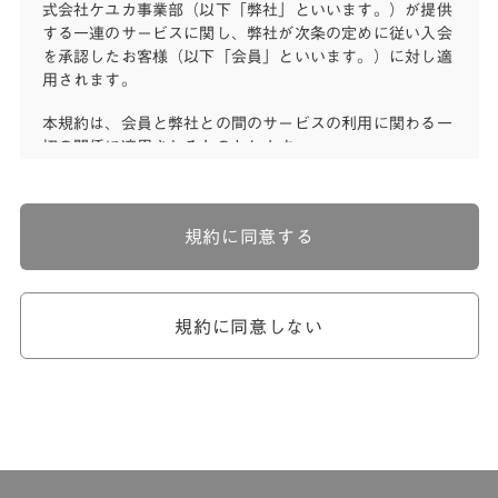
式会社ケユカ事業部（以下「弊社」といいます。）が提供
する一連のサービスに関し、弊社が次条の定めに従い入会
を承認したお客様（以下「会員」といいます。）に対し適
用されます。
本規約は、会員と弊社との間のサービスの利用に関わる一
切の関係に適用されるものとします。
弊社が一連のサービスを提供するにあたり、本規約のほ
か、ご利用にあたってのルール等、各種の定め（以下、
「個別規定」といいます。）をすることがあります。これ
規約に同意する
ら個別規定はその名称のいかんに関わらず、本規約の一部
を構成するものとします。
本規約の定めが前項の個別規定の定めと矛盾する場合に
は、個別規定において特段の定めなき限り、個別規定の定
規約に同意しない
めが優先されるものとします。
第2章 （会員の定義）
第2条 （会員の定義）
会員とは、本規約を承認した上で所定の手続を完了し、弊