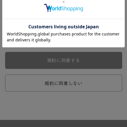
式会社ケユカ事業部（以下「弊社」といいます。）が提供
する一連のサービスに関し、弊社が次条の定めに従い入会
を承認したお客様（以下「会員」といいます。）に対し適
用されます。
本規約は、会員と弊社との間のサービスの利用に関わる一
切の関係に適用されるものとします。
弊社が一連のサービスを提供するにあたり、本規約のほ
か、ご利用にあたってのルール等、各種の定め（以下、
「個別規定」といいます。）をすることがあります。これ
規約に同意する
ら個別規定はその名称のいかんに関わらず、本規約の一部
を構成するものとします。
本規約の定めが前項の個別規定の定めと矛盾する場合に
は、個別規定において特段の定めなき限り、個別規定の定
規約に同意しない
めが優先されるものとします。
第2章 （会員の定義）
第2条 （会員の定義）
会員とは、本規約を承認した上で所定の手続を完了し、弊