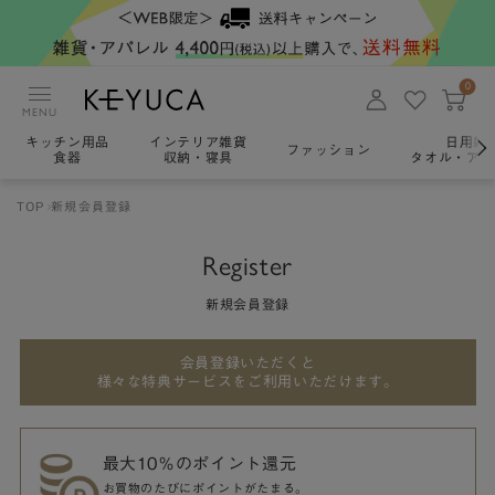
0
MENU
キッチン用品
インテリア雑貨
日用雑
ファッション
食器
収納・寝具
タオル・アロ
TOP
新規会員登録
Register
新規会員登録
会員登録いただくと
様々な特典サービスをご利用いただけます。
最大10％のポイント還元
お買物のたびにポイントがたまる。