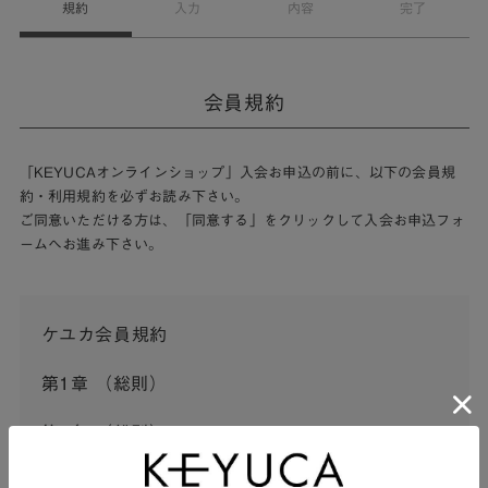
規約
入力
内容
完了
会員規約
「KEYUCAオンラインショップ」入会お申込の前に、以下の会員規
約・利用規約を必ずお読み下さい。
ご同意いただける方は、「同意する」をクリックして入会お申込フォ
ームへお進み下さい。
ケユカ会員規約
第1章 （総則）
第1条 （総則）
この会員規約（以下「本規約」といいます。）は、河淳株