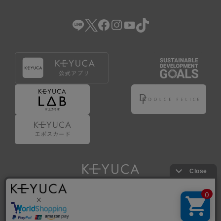
（2） 会員登録の申請に虚偽の事項が含まれている場合。
（3） 商品等に関する料金等の支払遅延その他の債務不履行
があった場合。
（4） 弊社が提供するサービスの利用に際して、ご利用規約
第14条に該当する場合。
（5） その他、本規約または個別規定に違反した場合。
4.会員登録が取り消された場合においても、当該会員は、
弊社とのお取引等により既に発生した支払義務等の取引上
の義務および本規約上の義務の履行責任を免れないものと
します。
5.仮登録とは、ケユカが提供するアプリ等でサービスを利
用するための簡易的な会員登録（以下「仮登録」といいま
す。）を指します。
6.仮登録をすることで、第9条のポイント付与を受けるこ
とができます。
Copyright © KAWAJUN Co., Ltd. All Rights Reserved.
7.仮登録状態はポイントの利用は行えず、第3条1項の通り
に登録完了することでポイント利用が行えるようになりま
す。