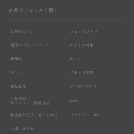
社が入会を承認したお客様を指します。
会員の資格は第三者に譲渡、承継、貸与等することは出来
商品カテゴリから探す
ません。
第3条 （会員登録）
ご利用ガイド
ショップリスト
1.会員の登録は、弊社所定の情報を、インターネット上の
ページへの入力、または弊社が別途指定する方法に従って
開催中のキャンペーン
おすすめ特集
提出することで登録することが出来ます。
新商品
セール
2.会員登録は、一人につき１アカウントのみとします。一
人で２アカウント以上を登録したと弊社が合理的な理由に
ギフト
スタッフ募集
基づき判断した場合は、弊社は、その登録を取り消すこと
があります。
会社概要
ケユカについて
3.前項の定めの他、弊社は、会員登録した方が以下の各号
会員規約・
のいずれかの事由に該当する場合は、その登録を拒否し、
Q&A
オンラインご利用規約
または事前に通知することなく一旦なされた登録を取り消
すことがあります。
特定商取引法に基づく表記
プライバシーポリシー
（1） 本規約違反により、会員登録の抹消等の処分を受けて
お問い合わせ
いる場合。