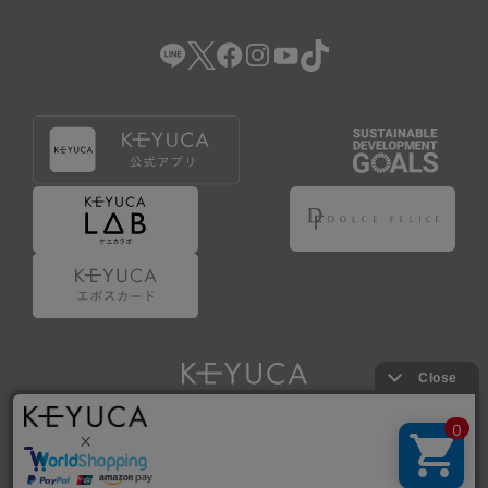
（2） 会員登録の申請に虚偽の事項が含まれている場合。
（3） 商品等に関する料金等の支払遅延その他の債務不履行
があった場合。
（4） 弊社が提供するサービスの利用に際して、ご利用規約
第14条に該当する場合。
（5） その他、本規約または個別規定に違反した場合。
4.会員登録が取り消された場合においても、当該会員は、
弊社とのお取引等により既に発生した支払義務等の取引上
の義務および本規約上の義務の履行責任を免れないものと
します。
5.仮登録とは、ケユカが提供するアプリ等でサービスを利
用するための簡易的な会員登録（以下「仮登録」といいま
す。）を指します。
6.仮登録をすることで、第9条のポイント付与を受けるこ
とができます。
Copyright © KAWAJUN Co., Ltd. All Rights Reserved.
7.仮登録状態はポイントの利用は行えず、第3条1項の通り
に登録完了することでポイント利用が行えるようになりま
す。