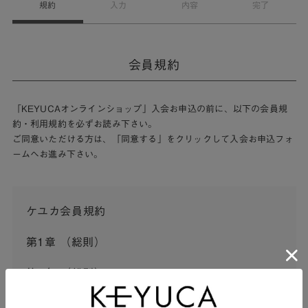
規約
入力
内容
完了
会員規約
「KEYUCAオンラインショップ」入会お申込の前に、以下の会員規
約・利用規約を必ずお読み下さい。
ご同意いただける方は、「同意する」をクリックして入会お申込フォ
ームへお進み下さい。
ケユカ会員規約
第1章 （総則）
第1条 （総則）
この会員規約（以下「本規約」といいます。）は、河淳株