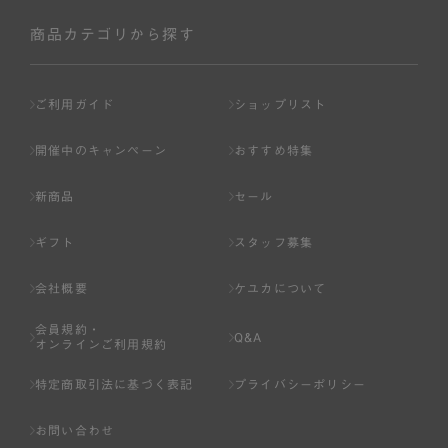
社が入会を承認したお客様を指します。
会員の資格は第三者に譲渡、承継、貸与等することは出来
商品カテゴリから探す
ません。
第3条 （会員登録）
ご利用ガイド
ショップリスト
1.会員の登録は、弊社所定の情報を、インターネット上の
ページへの入力、または弊社が別途指定する方法に従って
開催中のキャンペーン
おすすめ特集
提出することで登録することが出来ます。
新商品
セール
2.会員登録は、一人につき１アカウントのみとします。一
人で２アカウント以上を登録したと弊社が合理的な理由に
ギフト
スタッフ募集
基づき判断した場合は、弊社は、その登録を取り消すこと
があります。
会社概要
ケユカについて
3.前項の定めの他、弊社は、会員登録した方が以下の各号
会員規約・
のいずれかの事由に該当する場合は、その登録を拒否し、
Q&A
オンラインご利用規約
または事前に通知することなく一旦なされた登録を取り消
すことがあります。
特定商取引法に基づく表記
プライバシーポリシー
（1） 本規約違反により、会員登録の抹消等の処分を受けて
お問い合わせ
いる場合。