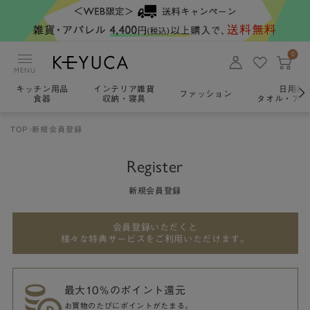
0
MENU
キッチン用品
インテリア雑貨
日用雑
ファッション
食器
収納・寝具
タオル・アロ
TOP
新規会員登録
Register
新規会員登録
会員登録いただくと
様々な特典サービスをご利用いただけます。
最大10％のポイント還元
お買物のたびにポイントがたまる。