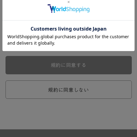
式会社ケユカ事業部（以下「弊社」といいます。）が提供
する一連のサービスに関し、弊社が次条の定めに従い入会
を承認したお客様（以下「会員」といいます。）に対し適
用されます。
本規約は、会員と弊社との間のサービスの利用に関わる一
切の関係に適用されるものとします。
弊社が一連のサービスを提供するにあたり、本規約のほ
か、ご利用にあたってのルール等、各種の定め（以下、
「個別規定」といいます。）をすることがあります。これ
規約に同意する
ら個別規定はその名称のいかんに関わらず、本規約の一部
を構成するものとします。
本規約の定めが前項の個別規定の定めと矛盾する場合に
は、個別規定において特段の定めなき限り、個別規定の定
規約に同意しない
めが優先されるものとします。
第2章 （会員の定義）
第2条 （会員の定義）
会員とは、本規約を承認した上で所定の手続を完了し、弊