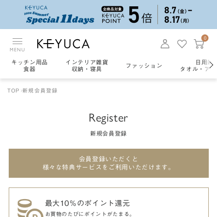
0
MENU
キッチン用品
インテリア雑貨
日用雑
ファッション
食器
収納・寝具
タオル・アロ
TOP
新規会員登録
Register
新規会員登録
会員登録いただくと
様々な特典サービスをご利用いただけます。
最大10％のポイント還元
お買物のたびにポイントがたまる。