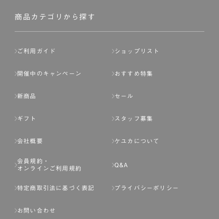
社が入会を承認したお客様を指します。
会員の資格は第三者に譲渡、承継、貸与等することは出来
商品カテゴリから探す
ません。
第3条 （会員登録）
ご利用ガイド
ショップリスト
1.会員の登録は、弊社所定の情報を、インターネット上の
ページへの入力、または弊社が別途指定する方法に従って
開催中のキャンペーン
おすすめ特集
提出することで登録することが出来ます。
新商品
セール
2.会員登録は、一人につき１アカウントのみとします。一
人で２アカウント以上を登録したと弊社が合理的な理由に
ギフト
スタッフ募集
基づき判断した場合は、弊社は、その登録を取り消すこと
があります。
会社概要
ケユカについて
3.前項の定めの他、弊社は、会員登録した方が以下の各号
会員規約・
のいずれかの事由に該当する場合は、その登録を拒否し、
Q&A
オンラインご利用規約
または事前に通知することなく一旦なされた登録を取り消
すことがあります。
特定商取引法に基づく表記
プライバシーポリシー
（1） 本規約違反により、会員登録の抹消等の処分を受けて
お問い合わせ
いる場合。