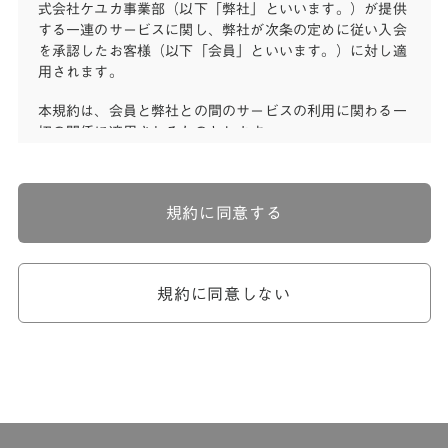
式会社ケユカ事業部（以下「弊社」といいます。）が提供
する一連のサービスに関し、弊社が次条の定めに従い入会
を承認したお客様（以下「会員」といいます。）に対し適
用されます。
本規約は、会員と弊社との間のサービスの利用に関わる一
切の関係に適用されるものとします。
弊社が一連のサービスを提供するにあたり、本規約のほ
か、ご利用にあたってのルール等、各種の定め（以下、
「個別規定」といいます。）をすることがあります。これ
規約に同意する
ら個別規定はその名称のいかんに関わらず、本規約の一部
を構成するものとします。
本規約の定めが前項の個別規定の定めと矛盾する場合に
は、個別規定において特段の定めなき限り、個別規定の定
規約に同意しない
めが優先されるものとします。
第2章 （会員の定義）
第2条 （会員の定義）
会員とは、本規約を承認した上で所定の手続を完了し、弊