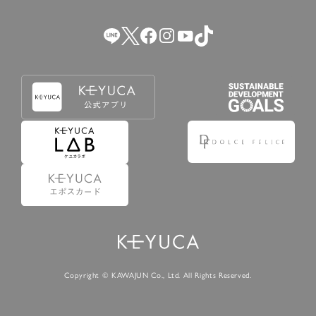
（2） 会員登録の申請に虚偽の事項が含まれている場合。
（3） 商品等に関する料金等の支払遅延その他の債務不履行
があった場合。
（4） 弊社が提供するサービスの利用に際して、ご利用規約
第14条に該当する場合。
（5） その他、本規約または個別規定に違反した場合。
4.会員登録が取り消された場合においても、当該会員は、
弊社とのお取引等により既に発生した支払義務等の取引上
の義務および本規約上の義務の履行責任を免れないものと
します。
5.仮登録とは、ケユカが提供するアプリ等でサービスを利
用するための簡易的な会員登録（以下「仮登録」といいま
す。）を指します。
6.仮登録をすることで、第9条のポイント付与を受けるこ
とができます。
Copyright © KAWAJUN Co., Ltd. All Rights Reserved.
7.仮登録状態はポイントの利用は行えず、第3条1項の通り
に登録完了することでポイント利用が行えるようになりま
す。