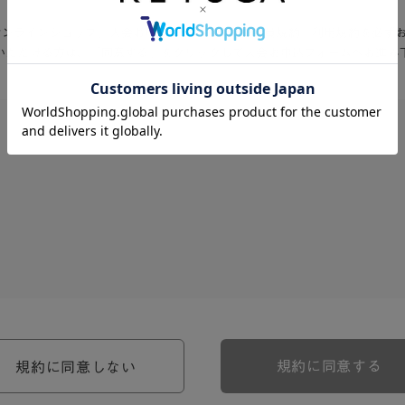
Aオンラインショップ」入会お申込の前に、以下の会員規約・利用規約を必ず
いただける方は、「同意する」をクリックして入会お申込フォームへお進み
、河淳株式会社ケユカ事業部（以下「弊社」といいます。）が提供す
。）に対し適用されます。
関わる一切の関係に適用されるものとします。
約のほか、ご利用にあたってのルール等、各種の定め（以下、「個別
規約に同意する
規約に同意しない
約の一部を構成するものとします。
場合には、個別規定において特段の定めなき限り、個別規定の定めが