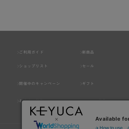
第2章 （会員の定義）
第2条 （会員の定義）
会員とは、本規約を承認した上で所定の手続を完
会員の資格は第三者に譲渡、承継、貸与等するこ
ご利用ガイド
新商品
第3条 （会員登録）
ショップリスト
セール
1.会員の登録は、弊社所定の情報を、インター
2.会員登録は、一人につき１アカウントのみと
開催中のキャンペーン
ギフト
ことがあります。
3.前項の定めの他、弊社は、会員登録した方が
おすすめ特集
スタッフ募集
り消すことがあります。
（1） 本規約違反により、会員登録の抹消等の処
（2） 会員登録の申請に虚偽の事項が含まれている