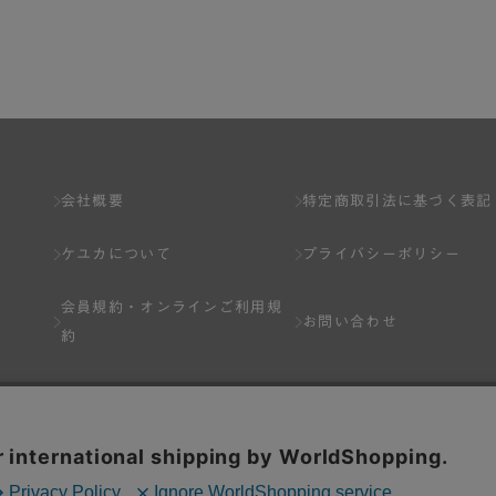
了し、弊社が入会を承認したお客様を指します。
とは出来ません。
会社概要
特定商取引法に基づく表記
ケユカについて
プライバシーポリシー
ネット上のページへの入力、または弊社が別途指定する方法に従って提
会員規約・
オンラインご利用規
します。一人で２アカウント以上を登録したと弊社が合理的な理由に基
お問い合わせ
約
以下の各号のいずれかの事由に該当する場合は、その登録を拒否し、ま
Q&A
分を受けている場合。
場合。