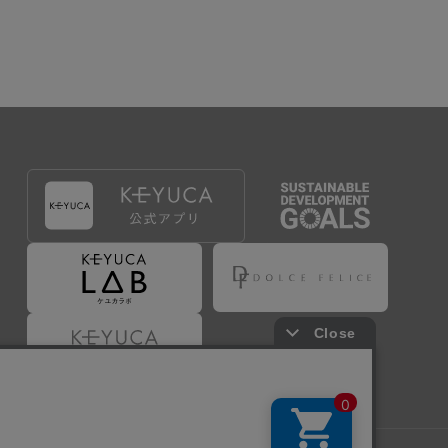
出することで登録することが出来ます。
づき判断した場合は、弊社は、その登録を取り消す
たは事前に通知することなく一旦なされた登録を取