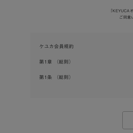
「KEYUC
ご同意
ケユカ会員規約
第1章 （総則）
第1条 （総則）
この会員規約（以下「本規約」といいます。）は
入会を承認したお客様（以下「会員」といいます
本規約は、会員と弊社との間のサービスの利用に
弊社が一連のサービスを提供するにあたり、本規
ら個別規定はその名称のいかんに関わらず、本規
本規約の定めが前項の個別規定の定めと矛盾する