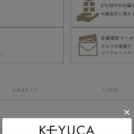
5％OFFのお
お誕生日に使え
会員限定クーポ
メルマガ登録で
シークレットイ
す。
会員情報
入力
入力
内容
会員規約