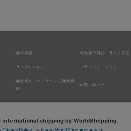
了し、弊社が入会を承認したお客様を指します。
とは出来ません。
会社概要
特定商取引法に基づく表記
ケユカについて
プライバシーポリシー
ネット上のページへの入力、または弊社が別途指定する方法に従って提
会員規約・
オンラインご利用規
します。一人で２アカウント以上を登録したと弊社が合理的な理由に基
お問い合わせ
約
以下の各号のいずれかの事由に該当する場合は、その登録を拒否し、ま
Q&A
分を受けている場合。
場合。