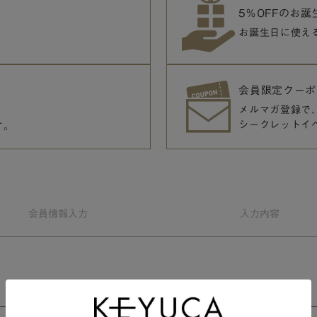
5％OFFのお
お誕生日に使え
会員限定クーポ
メルマガ登録で
シークレットイ
す。
会員情報
入力
入力
内容
会員規約