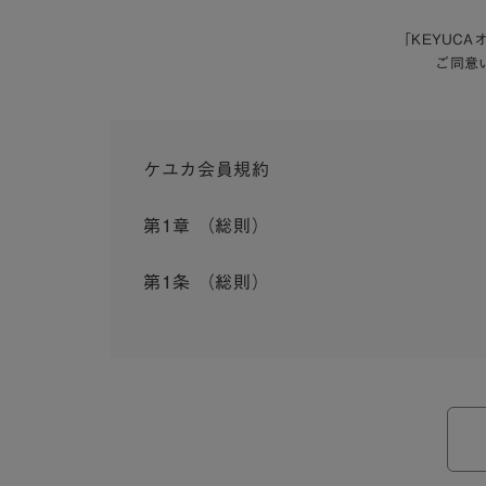
「KEYUC
ご同意
ケユカ会員規約
第1章 （総則）
第1条 （総則）
この会員規約（以下「本規約」といいます。）は
入会を承認したお客様（以下「会員」といいます
本規約は、会員と弊社との間のサービスの利用に
弊社が一連のサービスを提供するにあたり、本規
ら個別規定はその名称のいかんに関わらず、本規
本規約の定めが前項の個別規定の定めと矛盾する