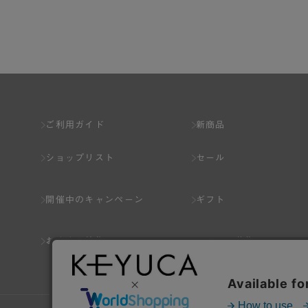
第2章 （会員の定義）
第2条 （会員の定義）
会員とは、本規約を承認した上で所定の手続を完
会員の資格は第三者に譲渡、承継、貸与等するこ
ご利用ガイド
新商品
第3条 （会員登録）
ショップリスト
セール
1.会員の登録は、弊社所定の情報を、インター
2.会員登録は、一人につき１アカウントのみと
開催中のキャンペーン
ギフト
ことがあります。
3.前項の定めの他、弊社は、会員登録した方が
おすすめ特集
スタッフ募集
り消すことがあります。
（1） 本規約違反により、会員登録の抹消等の処
（2） 会員登録の申請に虚偽の事項が含まれている