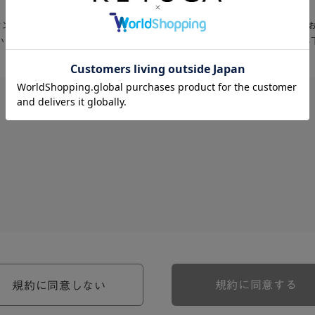
Aオンラインショップ」入会お申込の前に、以下の会員規約・利用規約を必ず
いただける方は、「同意する」をクリックして入会お申込フォームへお進み
、河淳株式会社ケユカ事業部（以下「弊社」といいます。）が提供す
。）に対し適用されます。
関わる一切の関係に適用されるものとします。
約のほか、ご利用にあたってのルール等、各種の定め（以下、「個別
規約に同意する
規約に同意しない
約の一部を構成するものとします。
場合には、個別規定において特段の定めなき限り、個別規定の定めが