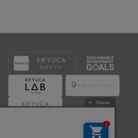
出することで登録することが出来ます。
づき判断した場合は、弊社は、その登録を取り消す
たは事前に通知することなく一旦なされた登録を取