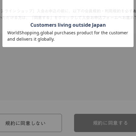
Aオンラインショップ」入会お申込の前に、以下の会員規約・利用規約を必ず
いただける方は、「同意する」をクリックして入会お申込フォームへお進み
、河淳株式会社ケユカ事業部（以下「弊社」といいます。）が提供す
。）に対し適用されます。
関わる一切の関係に適用されるものとします。
約のほか、ご利用にあたってのルール等、各種の定め（以下、「個別
規約に同意する
規約に同意しない
約の一部を構成するものとします。
場合には、個別規定において特段の定めなき限り、個別規定の定めが