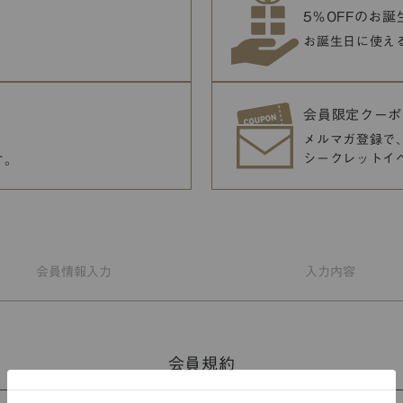
5％OFFのお
お誕生日に使え
会員限定クーポ
メルマガ登録で
シークレットイ
す。
会員情報
入力
入力
内容
会員規約