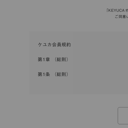
「KEYUC
ご同意
ケユカ会員規約
第1章 （総則）
第1条 （総則）
この会員規約（以下「本規約」といいます。）は
入会を承認したお客様（以下「会員」といいます
本規約は、会員と弊社との間のサービスの利用に
弊社が一連のサービスを提供するにあたり、本規
ら個別規定はその名称のいかんに関わらず、本規
本規約の定めが前項の個別規定の定めと矛盾する