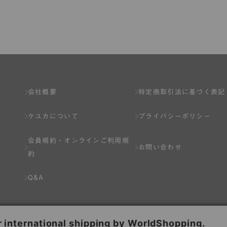
了し、弊社が入会を承認したお客様を指します。
とは出来ません。
会社概要
特定商取引法に基づく表記
ケユカについて
プライバシーポリシー
ネット上のページへの入力、または弊社が別途指定する方法に従って提
会員規約・
オンラインご利用規
します。一人で２アカウント以上を登録したと弊社が合理的な理由に基
お問い合わせ
約
以下の各号のいずれかの事由に該当する場合は、その登録を拒否し、ま
Q&A
分を受けている場合。
場合。