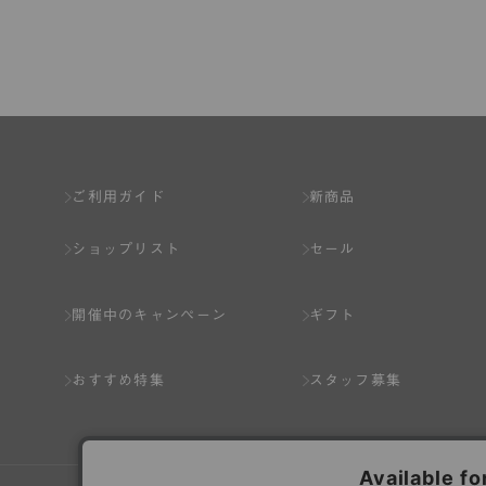
第2章 （会員の定義）
第2条 （会員の定義）
会員とは、本規約を承認した上で所定の手続を完
会員の資格は第三者に譲渡、承継、貸与等するこ
ご利用ガイド
新商品
第3条 （会員登録）
ショップリスト
セール
1.会員の登録は、弊社所定の情報を、インター
2.会員登録は、一人につき１アカウントのみと
開催中のキャンペーン
ギフト
ことがあります。
3.前項の定めの他、弊社は、会員登録した方が
おすすめ特集
スタッフ募集
り消すことがあります。
（1） 本規約違反により、会員登録の抹消等の処
（2） 会員登録の申請に虚偽の事項が含まれている