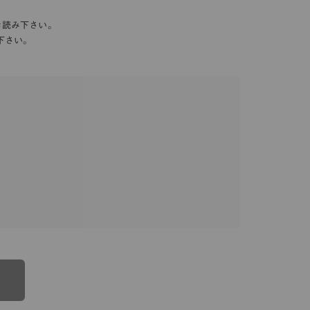
お読み下さい。
下さい。
る一連のサービスに関し、弊社が次条の定めに従い
規定」といいます。）をすることがあります。これ
優先されるものとします。