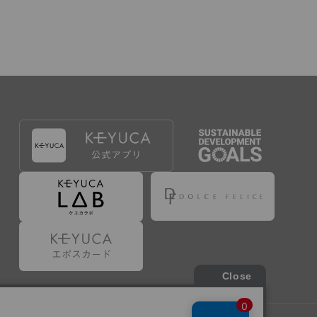
出することで登録することが出来ます。
づき判断した場合は、弊社は、その登録を取り消す
たは事前に通知することなく一旦なされた登録を取