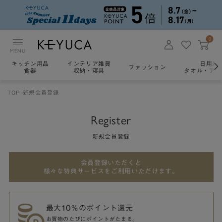
0
MENU
キッチン用品
インテリア雑貨
日用雑
ファッション
食器
収納・寝具
タオル・アロ
TOP
新規会員登録
Register
新規会員登録
会員登録いただくと
様々な特典サービスをご利用いただけます。
最大10％のポイント還元
お買物のたびにポイントがたまる。