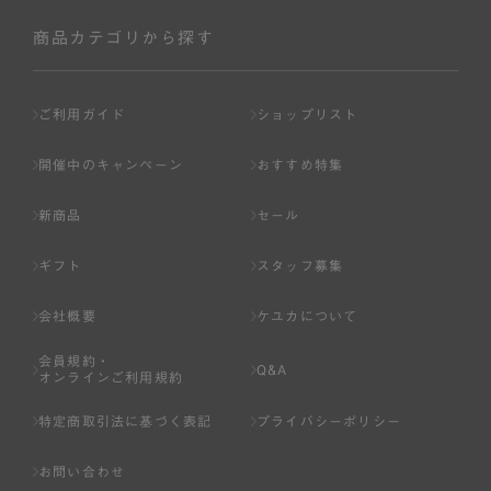
社が入会を承認したお客様を指します。
会員の資格は第三者に譲渡、承継、貸与等することは出来
商品カテゴリから探す
ません。
第3条 （会員登録）
ご利用ガイド
ショップリスト
1.会員の登録は、弊社所定の情報を、インターネット上の
ページへの入力、または弊社が別途指定する方法に従って
開催中のキャンペーン
おすすめ特集
提出することで登録することが出来ます。
新商品
セール
2.会員登録は、一人につき１アカウントのみとします。一
人で２アカウント以上を登録したと弊社が合理的な理由に
ギフト
スタッフ募集
基づき判断した場合は、弊社は、その登録を取り消すこと
があります。
会社概要
ケユカについて
3.前項の定めの他、弊社は、会員登録した方が以下の各号
会員規約・
のいずれかの事由に該当する場合は、その登録を拒否し、
Q&A
オンラインご利用規約
または事前に通知することなく一旦なされた登録を取り消
すことがあります。
特定商取引法に基づく表記
プライバシーポリシー
（1） 本規約違反により、会員登録の抹消等の処分を受けて
お問い合わせ
いる場合。