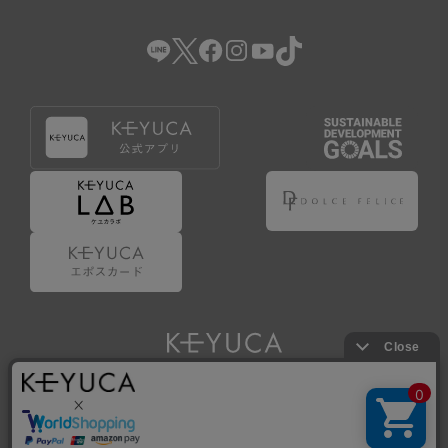
（2） 会員登録の申請に虚偽の事項が含まれている場合。
（3） 商品等に関する料金等の支払遅延その他の債務不履行
があった場合。
（4） 弊社が提供するサービスの利用に際して、ご利用規約
第14条に該当する場合。
（5） その他、本規約または個別規定に違反した場合。
4.会員登録が取り消された場合においても、当該会員は、
弊社とのお取引等により既に発生した支払義務等の取引上
の義務および本規約上の義務の履行責任を免れないものと
します。
5.仮登録とは、ケユカが提供するアプリ等でサービスを利
用するための簡易的な会員登録（以下「仮登録」といいま
す。）を指します。
6.仮登録をすることで、第9条のポイント付与を受けるこ
とができます。
Copyright © KAWAJUN Co., Ltd. All Rights Reserved.
7.仮登録状態はポイントの利用は行えず、第3条1項の通り
に登録完了することでポイント利用が行えるようになりま
す。