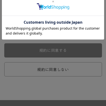
式会社ケユカ事業部（以下「弊社」といいます。）が提供
する一連のサービスに関し、弊社が次条の定めに従い入会
を承認したお客様（以下「会員」といいます。）に対し適
用されます。
本規約は、会員と弊社との間のサービスの利用に関わる一
切の関係に適用されるものとします。
弊社が一連のサービスを提供するにあたり、本規約のほ
か、ご利用にあたってのルール等、各種の定め（以下、
「個別規定」といいます。）をすることがあります。これ
規約に同意する
ら個別規定はその名称のいかんに関わらず、本規約の一部
を構成するものとします。
本規約の定めが前項の個別規定の定めと矛盾する場合に
は、個別規定において特段の定めなき限り、個別規定の定
規約に同意しない
めが優先されるものとします。
第2章 （会員の定義）
第2条 （会員の定義）
会員とは、本規約を承認した上で所定の手続を完了し、弊