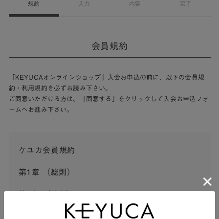
規約
入力
内容
完了
会員規約
「KEYUCAオンラインショップ」入会お申込の前に、以下の会員規
約・利用規約を必ずお読み下さい。
ご同意いただける方は、「同意する」をクリックして入会お申込フォ
ームへお進み下さい。
ケユカ会員規約
第1章 （総則）
第1条 （総則）
この会員規約（以下「本規約」といいます。）は、河淳株