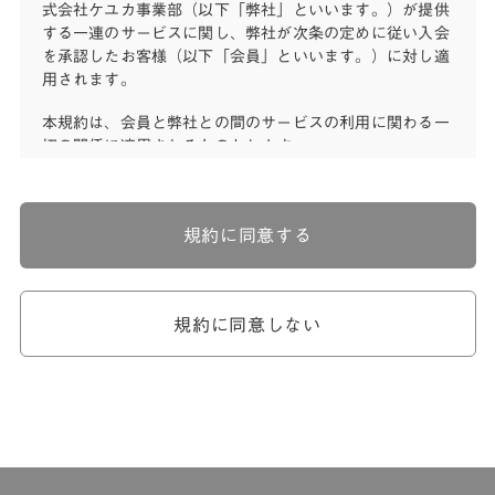
式会社ケユカ事業部（以下「弊社」といいます。）が提供
する一連のサービスに関し、弊社が次条の定めに従い入会
を承認したお客様（以下「会員」といいます。）に対し適
用されます。
本規約は、会員と弊社との間のサービスの利用に関わる一
切の関係に適用されるものとします。
弊社が一連のサービスを提供するにあたり、本規約のほ
か、ご利用にあたってのルール等、各種の定め（以下、
「個別規定」といいます。）をすることがあります。これ
規約に同意する
ら個別規定はその名称のいかんに関わらず、本規約の一部
を構成するものとします。
本規約の定めが前項の個別規定の定めと矛盾する場合に
は、個別規定において特段の定めなき限り、個別規定の定
規約に同意しない
めが優先されるものとします。
第2章 （会員の定義）
第2条 （会員の定義）
会員とは、本規約を承認した上で所定の手続を完了し、弊