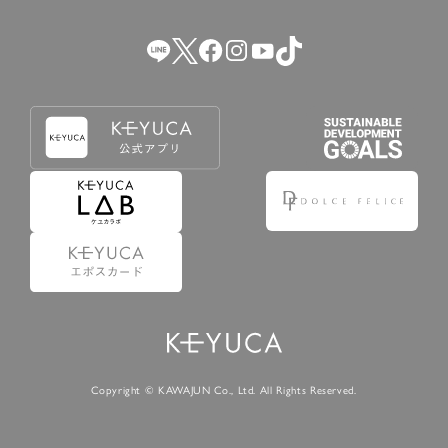
（2） 会員登録の申請に虚偽の事項が含まれている場合。
（3） 商品等に関する料金等の支払遅延その他の債務不履行
があった場合。
（4） 弊社が提供するサービスの利用に際して、ご利用規約
第14条に該当する場合。
（5） その他、本規約または個別規定に違反した場合。
4.会員登録が取り消された場合においても、当該会員は、
弊社とのお取引等により既に発生した支払義務等の取引上
の義務および本規約上の義務の履行責任を免れないものと
します。
5.仮登録とは、ケユカが提供するアプリ等でサービスを利
用するための簡易的な会員登録（以下「仮登録」といいま
す。）を指します。
6.仮登録をすることで、第9条のポイント付与を受けるこ
とができます。
Copyright © KAWAJUN Co., Ltd. All Rights Reserved.
7.仮登録状態はポイントの利用は行えず、第3条1項の通り
に登録完了することでポイント利用が行えるようになりま
す。