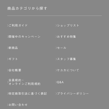
社が入会を承認したお客様を指します。
会員の資格は第三者に譲渡、承継、貸与等することは出来
商品カテゴリから探す
ません。
第3条 （会員登録）
ご利用ガイド
ショップリスト
1.会員の登録は、弊社所定の情報を、インターネット上の
ページへの入力、または弊社が別途指定する方法に従って
開催中のキャンペーン
おすすめ特集
提出することで登録することが出来ます。
新商品
セール
2.会員登録は、一人につき１アカウントのみとします。一
人で２アカウント以上を登録したと弊社が合理的な理由に
ギフト
スタッフ募集
基づき判断した場合は、弊社は、その登録を取り消すこと
があります。
会社概要
ケユカについて
3.前項の定めの他、弊社は、会員登録した方が以下の各号
会員規約・
のいずれかの事由に該当する場合は、その登録を拒否し、
Q&A
オンラインご利用規約
または事前に通知することなく一旦なされた登録を取り消
すことがあります。
特定商取引法に基づく表記
プライバシーポリシー
（1） 本規約違反により、会員登録の抹消等の処分を受けて
お問い合わせ
いる場合。