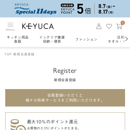
0
MENU
キッチン用品
インテリア雑貨
日用雑
ファッション
食器
収納・寝具
タオル・アロ
TOP
新規会員登録
Register
新規会員登録
会員登録いただくと
様々な特典サービスをご利用いただけます。
最大10％のポイント還元
お買物のたびにポイントがたまる。