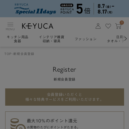
0
MENU
キッチン用品
インテリア雑貨
日用雑
ファッション
食器
収納・寝具
タオル・アロ
TOP
新規会員登録
Register
新規会員登録
会員登録いただくと
様々な特典サービスをご利用いただけます。
最大10％のポイント還元
お買物のたびにポイントがたまる。