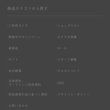
社が入会を承認したお客様を指します。
会員の資格は第三者に譲渡、承継、貸与等することは出来
商品カテゴリから探す
ません。
第3条 （会員登録）
ご利用ガイド
ショップリスト
1.会員の登録は、弊社所定の情報を、インターネット上の
ページへの入力、または弊社が別途指定する方法に従って
開催中のキャンペーン
おすすめ特集
提出することで登録することが出来ます。
新商品
セール
2.会員登録は、一人につき１アカウントのみとします。一
人で２アカウント以上を登録したと弊社が合理的な理由に
ギフト
スタッフ募集
基づき判断した場合は、弊社は、その登録を取り消すこと
があります。
会社概要
ケユカについて
3.前項の定めの他、弊社は、会員登録した方が以下の各号
会員規約・
のいずれかの事由に該当する場合は、その登録を拒否し、
Q&A
オンラインご利用規約
または事前に通知することなく一旦なされた登録を取り消
すことがあります。
特定商取引法に基づく表記
プライバシーポリシー
（1） 本規約違反により、会員登録の抹消等の処分を受けて
お問い合わせ
いる場合。