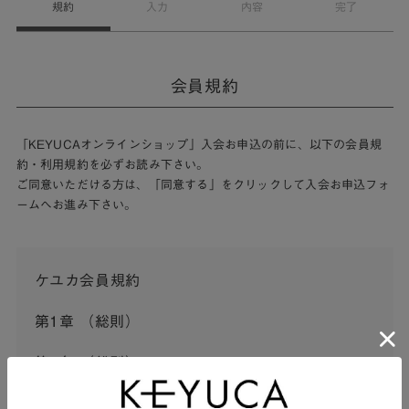
規約
入力
内容
完了
会員規約
「KEYUCAオンラインショップ」入会お申込の前に、以下の会員規
約・利用規約を必ずお読み下さい。
ご同意いただける方は、「同意する」をクリックして入会お申込フォ
ームへお進み下さい。
ケユカ会員規約
第1章 （総則）
第1条 （総則）
この会員規約（以下「本規約」といいます。）は、河淳株