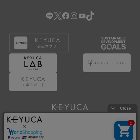
（2） 会員登録の申請に虚偽の事項が含まれている場合。
（3） 商品等に関する料金等の支払遅延その他の債務不履行
があった場合。
（4） 弊社が提供するサービスの利用に際して、ご利用規約
第14条に該当する場合。
（5） その他、本規約または個別規定に違反した場合。
4.会員登録が取り消された場合においても、当該会員は、
弊社とのお取引等により既に発生した支払義務等の取引上
の義務および本規約上の義務の履行責任を免れないものと
します。
5.仮登録とは、ケユカが提供するアプリ等でサービスを利
用するための簡易的な会員登録（以下「仮登録」といいま
す。）を指します。
6.仮登録をすることで、第9条のポイント付与を受けるこ
とができます。
Copyright © KAWAJUN Co., Ltd. All Rights Reserved.
7.仮登録状態はポイントの利用は行えず、第3条1項の通り
に登録完了することでポイント利用が行えるようになりま
す。