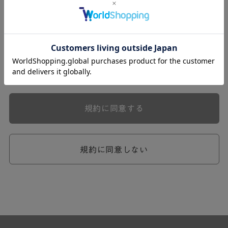
式会社ケユカ事業部（以下「弊社」といいます。）が提供
する一連のサービスに関し、弊社が次条の定めに従い入会
を承認したお客様（以下「会員」といいます。）に対し適
用されます。
本規約は、会員と弊社との間のサービスの利用に関わる一
切の関係に適用されるものとします。
弊社が一連のサービスを提供するにあたり、本規約のほ
か、ご利用にあたってのルール等、各種の定め（以下、
「個別規定」といいます。）をすることがあります。これ
規約に同意する
ら個別規定はその名称のいかんに関わらず、本規約の一部
を構成するものとします。
本規約の定めが前項の個別規定の定めと矛盾する場合に
は、個別規定において特段の定めなき限り、個別規定の定
規約に同意しない
めが優先されるものとします。
第2章 （会員の定義）
第2条 （会員の定義）
会員とは、本規約を承認した上で所定の手続を完了し、弊