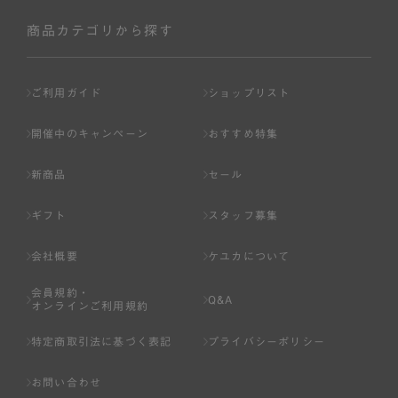
社が入会を承認したお客様を指します。
会員の資格は第三者に譲渡、承継、貸与等することは出来
商品カテゴリから探す
ません。
第3条 （会員登録）
ご利用ガイド
ショップリスト
1.会員の登録は、弊社所定の情報を、インターネット上の
ページへの入力、または弊社が別途指定する方法に従って
開催中のキャンペーン
おすすめ特集
提出することで登録することが出来ます。
新商品
セール
2.会員登録は、一人につき１アカウントのみとします。一
人で２アカウント以上を登録したと弊社が合理的な理由に
ギフト
スタッフ募集
基づき判断した場合は、弊社は、その登録を取り消すこと
があります。
会社概要
ケユカについて
3.前項の定めの他、弊社は、会員登録した方が以下の各号
会員規約・
のいずれかの事由に該当する場合は、その登録を拒否し、
Q&A
オンラインご利用規約
または事前に通知することなく一旦なされた登録を取り消
すことがあります。
特定商取引法に基づく表記
プライバシーポリシー
（1） 本規約違反により、会員登録の抹消等の処分を受けて
お問い合わせ
いる場合。