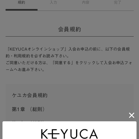
規約
入力
内容
完了
会員規約
「KEYUCAオンラインショップ」入会お申込の前に、以下の会員規
約・利用規約を必ずお読み下さい。
ご同意いただける方は、「同意する」をクリックして入会お申込フォ
ームへお進み下さい。
ケユカ会員規約
第1章 （総則）
第1条 （総則）
この会員規約（以下「本規約」といいます。）は、河淳株