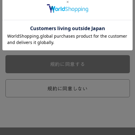
式会社ケユカ事業部（以下「弊社」といいます。）が提供
する一連のサービスに関し、弊社が次条の定めに従い入会
を承認したお客様（以下「会員」といいます。）に対し適
用されます。
本規約は、会員と弊社との間のサービスの利用に関わる一
切の関係に適用されるものとします。
弊社が一連のサービスを提供するにあたり、本規約のほ
か、ご利用にあたってのルール等、各種の定め（以下、
「個別規定」といいます。）をすることがあります。これ
規約に同意する
ら個別規定はその名称のいかんに関わらず、本規約の一部
を構成するものとします。
本規約の定めが前項の個別規定の定めと矛盾する場合に
は、個別規定において特段の定めなき限り、個別規定の定
規約に同意しない
めが優先されるものとします。
第2章 （会員の定義）
第2条 （会員の定義）
会員とは、本規約を承認した上で所定の手続を完了し、弊