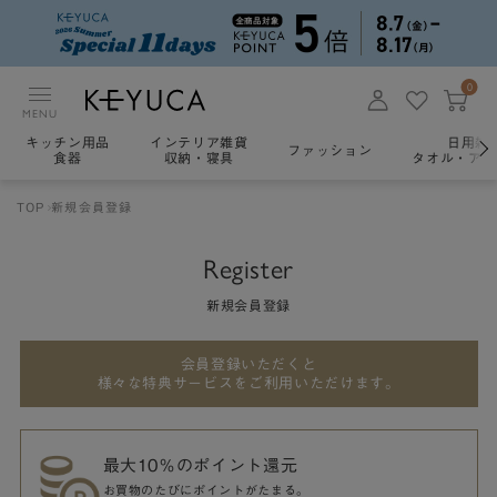
0
MENU
キッチン用品
インテリア雑貨
日用雑
ファッション
食器
収納・寝具
タオル・アロ
TOP
新規会員登録
Register
新規会員登録
会員登録いただくと
様々な特典サービスをご利用いただけます。
最大10％のポイント還元
お買物のたびにポイントがたまる。