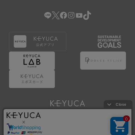
（2） 会員登録の申請に虚偽の事項が含まれている場合。
（3） 商品等に関する料金等の支払遅延その他の債務不履行
があった場合。
（4） 弊社が提供するサービスの利用に際して、ご利用規約
第14条に該当する場合。
（5） その他、本規約または個別規定に違反した場合。
4.会員登録が取り消された場合においても、当該会員は、
弊社とのお取引等により既に発生した支払義務等の取引上
の義務および本規約上の義務の履行責任を免れないものと
します。
5.仮登録とは、ケユカが提供するアプリ等でサービスを利
用するための簡易的な会員登録（以下「仮登録」といいま
す。）を指します。
6.仮登録をすることで、第9条のポイント付与を受けるこ
とができます。
Copyright © KAWAJUN Co., Ltd. All Rights Reserved.
7.仮登録状態はポイントの利用は行えず、第3条1項の通り
に登録完了することでポイント利用が行えるようになりま
す。