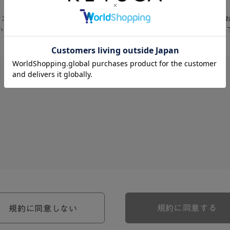
Aオンラインショップ」入会お申込の前に、以下の会員規約・利用規約を必ず
いただける方は、「同意する」をクリックして入会お申込フォームへお進み
、河淳株式会社ケユカ事業部（以下「弊社」といいます。）が提供す
。）に対し適用されます。
関わる一切の関係に適用されるものとします。
約のほか、ご利用にあたってのルール等、各種の定め（以下、「個別
規約に同意する
規約に同意しない
約の一部を構成するものとします。
場合には、個別規定において特段の定めなき限り、個別規定の定めが