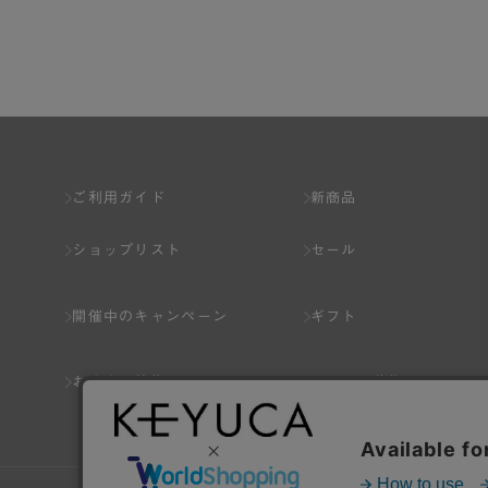
第2章 （会員の定義）
第2条 （会員の定義）
会員とは、本規約を承認した上で所定の手続を完
会員の資格は第三者に譲渡、承継、貸与等するこ
ご利用ガイド
新商品
第3条 （会員登録）
ショップリスト
セール
1.会員の登録は、弊社所定の情報を、インター
2.会員登録は、一人につき１アカウントのみと
開催中のキャンペーン
ギフト
ことがあります。
3.前項の定めの他、弊社は、会員登録した方が
おすすめ特集
スタッフ募集
り消すことがあります。
（1） 本規約違反により、会員登録の抹消等の処
（2） 会員登録の申請に虚偽の事項が含まれている