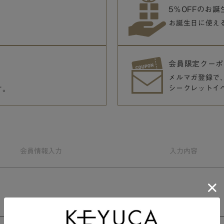
5％OFFのお
お誕生日に使え
会員限定クーポ
メルマガ登録で
シークレットイ
す。
会員情報
入力
入力
内容
会員規約