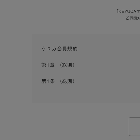
「KEYUC
ご同意
ケユカ会員規約
第1章 （総則）
第1条 （総則）
この会員規約（以下「本規約」といいます。）は
入会を承認したお客様（以下「会員」といいます
本規約は、会員と弊社との間のサービスの利用に
弊社が一連のサービスを提供するにあたり、本規
ら個別規定はその名称のいかんに関わらず、本規
本規約の定めが前項の個別規定の定めと矛盾する