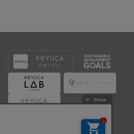
出することで登録することが出来ます。
づき判断した場合は、弊社は、その登録を取り消す
たは事前に通知することなく一旦なされた登録を取