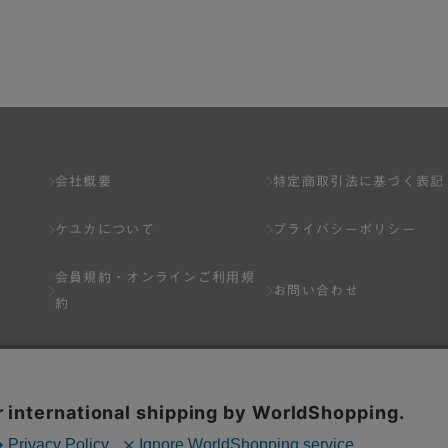
了し、弊社が入会を承認したお客様を指します。
とは出来ません。
会社概要
特定商取引法に基づく表記
ケユカについて
プライバシーポリシー
ネット上のページへの入力、または弊社が別途指定する方法に従って提
会員規約・
オンラインご利用規
します。一人で２アカウント以上を登録したと弊社が合理的な理由に基
お問い合わせ
約
以下の各号のいずれかの事由に該当する場合は、その登録を拒否し、ま
Q&A
分を受けている場合。
場合。