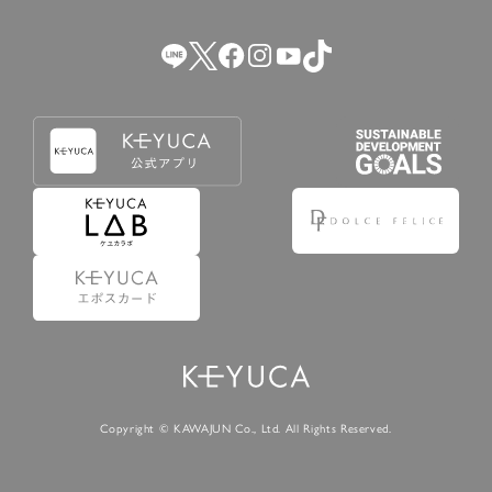
（2） 会員登録の申請に虚偽の事項が含まれている場合。
（3） 商品等に関する料金等の支払遅延その他の債務不履行
があった場合。
（4） 弊社が提供するサービスの利用に際して、ご利用規約
第14条に該当する場合。
（5） その他、本規約または個別規定に違反した場合。
4.会員登録が取り消された場合においても、当該会員は、
弊社とのお取引等により既に発生した支払義務等の取引上
の義務および本規約上の義務の履行責任を免れないものと
します。
5.仮登録とは、ケユカが提供するアプリ等でサービスを利
用するための簡易的な会員登録（以下「仮登録」といいま
す。）を指します。
6.仮登録をすることで、第9条のポイント付与を受けるこ
とができます。
Copyright © KAWAJUN Co., Ltd. All Rights Reserved.
7.仮登録状態はポイントの利用は行えず、第3条1項の通り
に登録完了することでポイント利用が行えるようになりま
す。