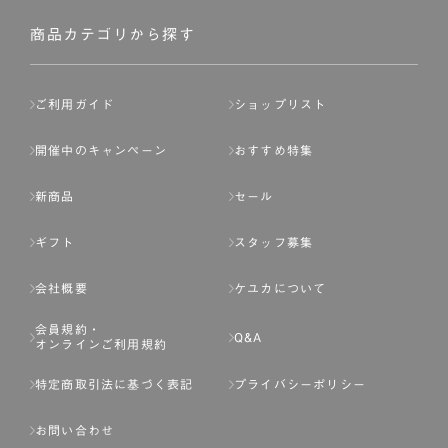
社が入会を承認したお客様を指します。
会員の資格は第三者に譲渡、承継、貸与等することは出来
商品カテゴリから探す
ません。
第3条 （会員登録）
ご利用ガイド
ショップリスト
1.会員の登録は、弊社所定の情報を、インターネット上の
ページへの入力、または弊社が別途指定する方法に従って
開催中のキャンペーン
おすすめ特集
提出することで登録することが出来ます。
新商品
セール
2.会員登録は、一人につき１アカウントのみとします。一
人で２アカウント以上を登録したと弊社が合理的な理由に
ギフト
スタッフ募集
基づき判断した場合は、弊社は、その登録を取り消すこと
があります。
会社概要
ケユカについて
3.前項の定めの他、弊社は、会員登録した方が以下の各号
会員規約・
のいずれかの事由に該当する場合は、その登録を拒否し、
Q&A
オンラインご利用規約
または事前に通知することなく一旦なされた登録を取り消
すことがあります。
特定商取引法に基づく表記
プライバシーポリシー
（1） 本規約違反により、会員登録の抹消等の処分を受けて
お問い合わせ
いる場合。