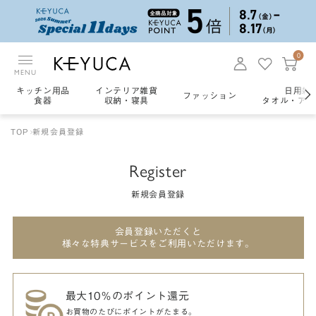
0
MENU
キッチン用品
インテリア雑貨
日用雑
ファッション
食器
収納・寝具
タオル・アロ
TOP
新規会員登録
Register
新規会員登録
会員登録いただくと
様々な特典サービスをご利用いただけます。
最大10％のポイント還元
お買物のたびにポイントがたまる。