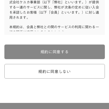
式会社ケユカ事業部（以下「弊社」といいます。）が提供
する一連のサービスに関し、弊社が次条の定めに従い入会
を承認したお客様（以下「会員」といいます。）に対し適
用されます。
本規約は、会員と弊社との間のサービスの利用に関わる一
切の関係に適用されるものとします。
弊社が一連のサービスを提供するにあたり、本規約のほ
か、ご利用にあたってのルール等、各種の定め（以下、
「個別規定」といいます。）をすることがあります。これ
規約に同意する
ら個別規定はその名称のいかんに関わらず、本規約の一部
を構成するものとします。
本規約の定めが前項の個別規定の定めと矛盾する場合に
は、個別規定において特段の定めなき限り、個別規定の定
規約に同意しない
めが優先されるものとします。
第2章 （会員の定義）
第2条 （会員の定義）
会員とは、本規約を承認した上で所定の手続を完了し、弊