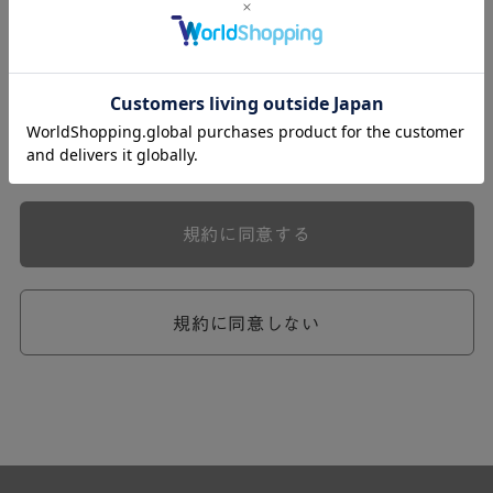
式会社ケユカ事業部（以下「弊社」といいます。）が提供
する一連のサービスに関し、弊社が次条の定めに従い入会
を承認したお客様（以下「会員」といいます。）に対し適
用されます。
本規約は、会員と弊社との間のサービスの利用に関わる一
切の関係に適用されるものとします。
弊社が一連のサービスを提供するにあたり、本規約のほ
か、ご利用にあたってのルール等、各種の定め（以下、
「個別規定」といいます。）をすることがあります。これ
規約に同意する
ら個別規定はその名称のいかんに関わらず、本規約の一部
を構成するものとします。
本規約の定めが前項の個別規定の定めと矛盾する場合に
は、個別規定において特段の定めなき限り、個別規定の定
規約に同意しない
めが優先されるものとします。
第2章 （会員の定義）
第2条 （会員の定義）
会員とは、本規約を承認した上で所定の手続を完了し、弊