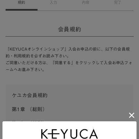
規約
入力
内容
完了
会員規約
「KEYUCAオンラインショップ」入会お申込の前に、以下の会員規
約・利用規約を必ずお読み下さい。
ご同意いただける方は、「同意する」をクリックして入会お申込フォ
ームへお進み下さい。
ケユカ会員規約
第1章 （総則）
第1条 （総則）
この会員規約（以下「本規約」といいます。）は、河淳株