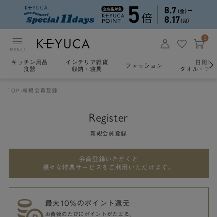
0
MENU
キッチン用品
インテリア雑貨
日用雑
ファッション
食器
収納・寝具
タオル・アロ
TOP
新規会員登録
Register
新規会員登録
会員登録いただくと
様々な特典サービスをご利用いただけます。
最大10％のポイント還元
お買物のたびにポイントがたまる。