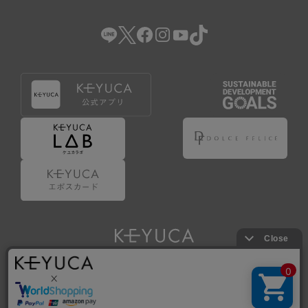
（2） 会員登録の申請に虚偽の事項が含まれている場合。
（3） 商品等に関する料金等の支払遅延その他の債務不履行
があった場合。
（4） 弊社が提供するサービスの利用に際して、ご利用規約
第14条に該当する場合。
（5） その他、本規約または個別規定に違反した場合。
4.会員登録が取り消された場合においても、当該会員は、
弊社とのお取引等により既に発生した支払義務等の取引上
の義務および本規約上の義務の履行責任を免れないものと
します。
5.仮登録とは、ケユカが提供するアプリ等でサービスを利
用するための簡易的な会員登録（以下「仮登録」といいま
す。）を指します。
6.仮登録をすることで、第9条のポイント付与を受けるこ
とができます。
Copyright © KAWAJUN Co., Ltd. All Rights Reserved.
7.仮登録状態はポイントの利用は行えず、第3条1項の通り
に登録完了することでポイント利用が行えるようになりま
す。