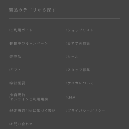
社が入会を承認したお客様を指します。
会員の資格は第三者に譲渡、承継、貸与等することは出来
商品カテゴリから探す
ません。
第3条 （会員登録）
ご利用ガイド
ショップリスト
1.会員の登録は、弊社所定の情報を、インターネット上の
ページへの入力、または弊社が別途指定する方法に従って
開催中のキャンペーン
おすすめ特集
提出することで登録することが出来ます。
新商品
セール
2.会員登録は、一人につき１アカウントのみとします。一
人で２アカウント以上を登録したと弊社が合理的な理由に
ギフト
スタッフ募集
基づき判断した場合は、弊社は、その登録を取り消すこと
があります。
会社概要
ケユカについて
3.前項の定めの他、弊社は、会員登録した方が以下の各号
会員規約・
のいずれかの事由に該当する場合は、その登録を拒否し、
Q&A
オンラインご利用規約
または事前に通知することなく一旦なされた登録を取り消
すことがあります。
特定商取引法に基づく表記
プライバシーポリシー
（1） 本規約違反により、会員登録の抹消等の処分を受けて
お問い合わせ
いる場合。