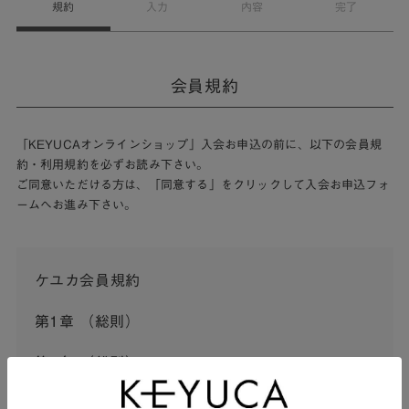
規約
入力
内容
完了
会員規約
「KEYUCAオンラインショップ」入会お申込の前に、以下の会員規
約・利用規約を必ずお読み下さい。
ご同意いただける方は、「同意する」をクリックして入会お申込フォ
ームへお進み下さい。
ケユカ会員規約
第1章 （総則）
第1条 （総則）
この会員規約（以下「本規約」といいます。）は、河淳株