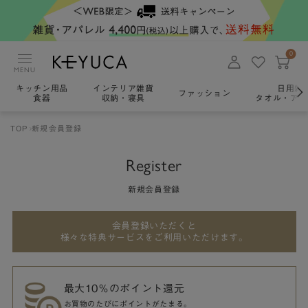
0
MENU
キッチン用品
インテリア雑貨
日用雑
ファッション
食器
収納・寝具
タオル・アロ
TOP
新規会員登録
Register
新規会員登録
会員登録いただくと
様々な特典サービスをご利用いただけます。
最大10％のポイント還元
お買物のたびにポイントがたまる。