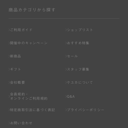
社が入会を承認したお客様を指します。
会員の資格は第三者に譲渡、承継、貸与等することは出来
商品カテゴリから探す
ません。
第3条 （会員登録）
ご利用ガイド
ショップリスト
1.会員の登録は、弊社所定の情報を、インターネット上の
ページへの入力、または弊社が別途指定する方法に従って
開催中のキャンペーン
おすすめ特集
提出することで登録することが出来ます。
新商品
セール
2.会員登録は、一人につき１アカウントのみとします。一
人で２アカウント以上を登録したと弊社が合理的な理由に
ギフト
スタッフ募集
基づき判断した場合は、弊社は、その登録を取り消すこと
があります。
会社概要
ケユカについて
3.前項の定めの他、弊社は、会員登録した方が以下の各号
会員規約・
のいずれかの事由に該当する場合は、その登録を拒否し、
Q&A
オンラインご利用規約
または事前に通知することなく一旦なされた登録を取り消
すことがあります。
特定商取引法に基づく表記
プライバシーポリシー
（1） 本規約違反により、会員登録の抹消等の処分を受けて
お問い合わせ
いる場合。