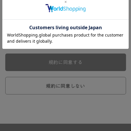
式会社ケユカ事業部（以下「弊社」といいます。）が提供
する一連のサービスに関し、弊社が次条の定めに従い入会
を承認したお客様（以下「会員」といいます。）に対し適
用されます。
本規約は、会員と弊社との間のサービスの利用に関わる一
切の関係に適用されるものとします。
弊社が一連のサービスを提供するにあたり、本規約のほ
か、ご利用にあたってのルール等、各種の定め（以下、
「個別規定」といいます。）をすることがあります。これ
規約に同意する
ら個別規定はその名称のいかんに関わらず、本規約の一部
を構成するものとします。
本規約の定めが前項の個別規定の定めと矛盾する場合に
は、個別規定において特段の定めなき限り、個別規定の定
規約に同意しない
めが優先されるものとします。
第2章 （会員の定義）
第2条 （会員の定義）
会員とは、本規約を承認した上で所定の手続を完了し、弊