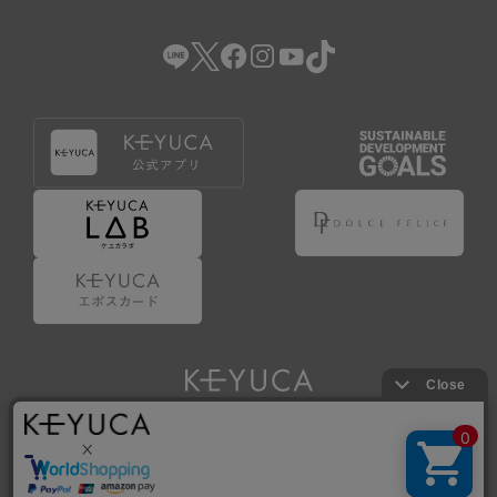
（2） 会員登録の申請に虚偽の事項が含まれている場合。
（3） 商品等に関する料金等の支払遅延その他の債務不履行
があった場合。
（4） 弊社が提供するサービスの利用に際して、ご利用規約
第14条に該当する場合。
（5） その他、本規約または個別規定に違反した場合。
4.会員登録が取り消された場合においても、当該会員は、
弊社とのお取引等により既に発生した支払義務等の取引上
の義務および本規約上の義務の履行責任を免れないものと
します。
5.仮登録とは、ケユカが提供するアプリ等でサービスを利
用するための簡易的な会員登録（以下「仮登録」といいま
す。）を指します。
6.仮登録をすることで、第9条のポイント付与を受けるこ
とができます。
Copyright © KAWAJUN Co., Ltd. All Rights Reserved.
7.仮登録状態はポイントの利用は行えず、第3条1項の通り
に登録完了することでポイント利用が行えるようになりま
す。