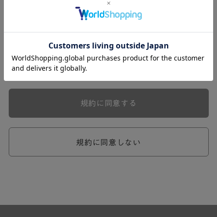
式会社ケユカ事業部（以下「弊社」といいます。）が提供
する一連のサービスに関し、弊社が次条の定めに従い入会
を承認したお客様（以下「会員」といいます。）に対し適
用されます。
本規約は、会員と弊社との間のサービスの利用に関わる一
切の関係に適用されるものとします。
弊社が一連のサービスを提供するにあたり、本規約のほ
か、ご利用にあたってのルール等、各種の定め（以下、
「個別規定」といいます。）をすることがあります。これ
規約に同意する
ら個別規定はその名称のいかんに関わらず、本規約の一部
を構成するものとします。
本規約の定めが前項の個別規定の定めと矛盾する場合に
は、個別規定において特段の定めなき限り、個別規定の定
規約に同意しない
めが優先されるものとします。
第2章 （会員の定義）
第2条 （会員の定義）
会員とは、本規約を承認した上で所定の手続を完了し、弊