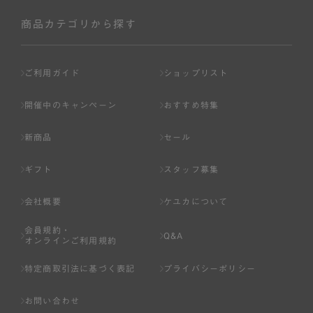
社が入会を承認したお客様を指します。
会員の資格は第三者に譲渡、承継、貸与等することは出来
商品カテゴリから探す
ません。
第3条 （会員登録）
ご利用ガイド
ショップリスト
1.会員の登録は、弊社所定の情報を、インターネット上の
ページへの入力、または弊社が別途指定する方法に従って
開催中のキャンペーン
おすすめ特集
提出することで登録することが出来ます。
新商品
セール
2.会員登録は、一人につき１アカウントのみとします。一
人で２アカウント以上を登録したと弊社が合理的な理由に
ギフト
スタッフ募集
基づき判断した場合は、弊社は、その登録を取り消すこと
があります。
会社概要
ケユカについて
3.前項の定めの他、弊社は、会員登録した方が以下の各号
会員規約・
のいずれかの事由に該当する場合は、その登録を拒否し、
Q&A
オンラインご利用規約
または事前に通知することなく一旦なされた登録を取り消
すことがあります。
特定商取引法に基づく表記
プライバシーポリシー
（1） 本規約違反により、会員登録の抹消等の処分を受けて
お問い合わせ
いる場合。