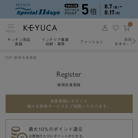
0
MENU
キッチン用品
インテリア雑貨
日用雑
ファッション
食器
収納・寝具
タオル・アロ
TOP
新規会員登録
Register
新規会員登録
会員登録いただくと
様々な特典サービスをご利用いただけます。
最大10％のポイント還元
お買物のたびにポイントがたまる。