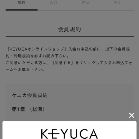
規約
入力
内容
完了
会員規約
「KEYUCAオンラインショップ」入会お申込の前に、以下の会員規
約・利用規約を必ずお読み下さい。
ご同意いただける方は、「同意する」をクリックして入会お申込フォ
ームへお進み下さい。
ケユカ会員規約
第1章 （総則）
第1条 （総則）
この会員規約（以下「本規約」といいます。）は、河淳株