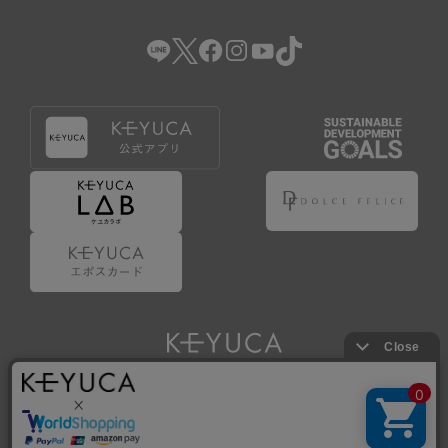
（2） 会員登録の申請に虚偽の事項が含まれている場合。
（3） 商品等に関する料金等の支払遅延その他の債務不履行
があった場合。
（4） 弊社が提供するサービスの利用に際して、ご利用規約
第14条に該当する場合。
（5） その他、本規約または個別規定に違反した場合。
4.会員登録が取り消された場合においても、当該会員は、
弊社とのお取引等により既に発生した支払義務等の取引上
の義務および本規約上の義務の履行責任を免れないものと
します。
5.仮登録とは、ケユカが提供するアプリ等でサービスを利
用するための簡易的な会員登録（以下「仮登録」といいま
す。）を指します。
6.仮登録をすることで、第9条のポイント付与を受けるこ
とができます。
Copyright © KAWAJUN Co., Ltd. All Rights Reserved.
7.仮登録状態はポイントの利用は行えず、第3条1項の通り
に登録完了することでポイント利用が行えるようになりま
す。