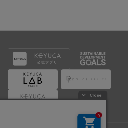
出することで登録することが出来ます。
づき判断した場合は、弊社は、その登録を取り消す
たは事前に通知することなく一旦なされた登録を取