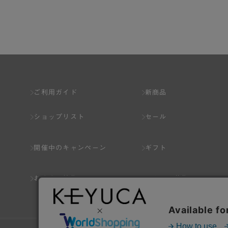
第2章 （会員の定義）
第2条 （会員の定義）
会員とは、本規約を承認した上で所定の手続を完
会員の資格は第三者に譲渡、承継、貸与等するこ
ご利用ガイド
新商品
第3条 （会員登録）
ショップリスト
セール
1.会員の登録は、弊社所定の情報を、インター
2.会員登録は、一人につき１アカウントのみと
開催中のキャンペーン
ギフト
ことがあります。
3.前項の定めの他、弊社は、会員登録した方が
おすすめ特集
スタッフ募集
り消すことがあります。
（1） 本規約違反により、会員登録の抹消等の処
（2） 会員登録の申請に虚偽の事項が含まれている