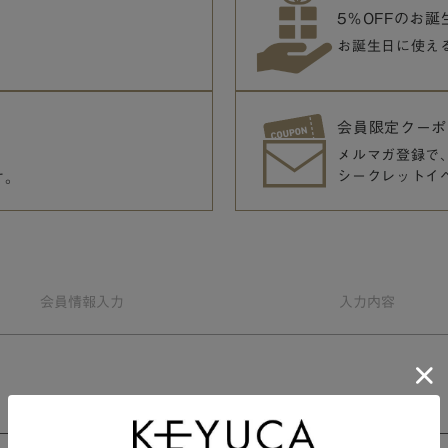
5％OFFのお
お誕生日に使え
会員限定クーポ
メルマガ登録で
シークレットイ
す。
会員情報
入力
入力
内容
会員規約