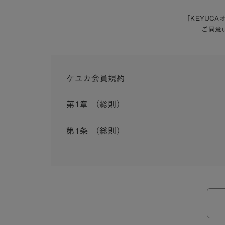
「KEYUC
ご同意
ケユカ会員規約
第1章 （総則）
第1条 （総則）
この会員規約（以下「本規約」といいます。）は
入会を承認したお客様（以下「会員」といいます
本規約は、会員と弊社との間のサービスの利用に
弊社が一連のサービスを提供するにあたり、本規
ら個別規定はその名称のいかんに関わらず、本規
本規約の定めが前項の個別規定の定めと矛盾する