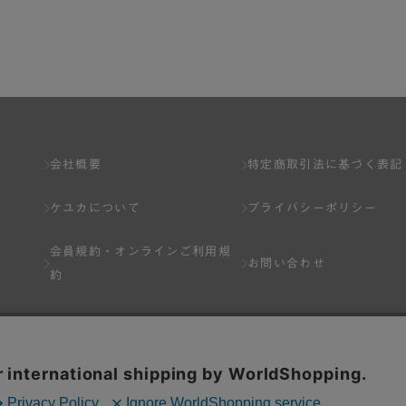
了し、弊社が入会を承認したお客様を指します。
とは出来ません。
会社概要
特定商取引法に基づく表記
ケユカについて
プライバシーポリシー
ネット上のページへの入力、または弊社が別途指定する方法に従って提
会員規約・
オンラインご利用規
します。一人で２アカウント以上を登録したと弊社が合理的な理由に基
お問い合わせ
約
以下の各号のいずれかの事由に該当する場合は、その登録を拒否し、ま
Q&A
分を受けている場合。
場合。