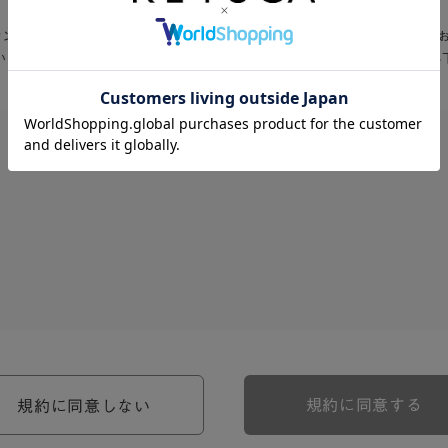
Aオンラインショップ」入会お申込の前に、以下の会員規約・利用規約を必ず
いただける方は、「同意する」をクリックして入会お申込フォームへお進み
、河淳株式会社ケユカ事業部（以下「弊社」といいます。）が提供す
。）に対し適用されます。
関わる一切の関係に適用されるものとします。
約のほか、ご利用にあたってのルール等、各種の定め（以下、「個別
規約に同意する
規約に同意しない
約の一部を構成するものとします。
場合には、個別規定において特段の定めなき限り、個別規定の定めが