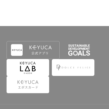
出することで登録することが出来ます。
づき判断した場合は、弊社は、その登録を取り消す
たは事前に通知することなく一旦なされた登録を取