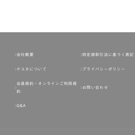
了し、弊社が入会を承認したお客様を指します。
とは出来ません。
会社概要
特定商取引法に基づく表記
ケユカについて
プライバシーポリシー
ネット上のページへの入力、または弊社が別途指定する方法に従って提
会員規約・
オンラインご利用規
します。一人で２アカウント以上を登録したと弊社が合理的な理由に基
お問い合わせ
約
以下の各号のいずれかの事由に該当する場合は、その登録を拒否し、ま
Q&A
分を受けている場合。
場合。