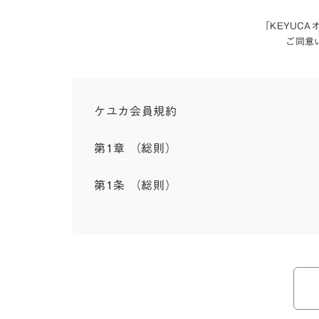
「KEYUC
ご同意
ケユカ会員規約
第1章 （総則）
第1条 （総則）
この会員規約（以下「本規約」といいます。）は
入会を承認したお客様（以下「会員」といいます
本規約は、会員と弊社との間のサービスの利用に
弊社が一連のサービスを提供するにあたり、本規
ら個別規定はその名称のいかんに関わらず、本規
本規約の定めが前項の個別規定の定めと矛盾する