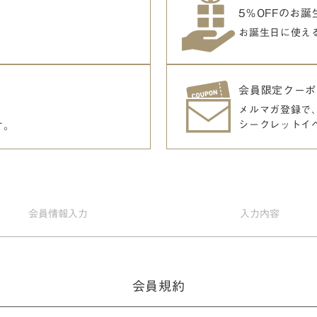
5％OFFのお
お誕生日に使え
会員限定クーポ
メルマガ登録で
シークレットイ
す。
会員情報
入力
入力
内容
会員規約