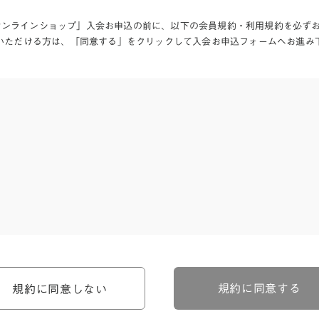
Aオンラインショップ」入会お申込の前に、以下の会員規約・利用規約を必ず
いただける方は、「同意する」をクリックして入会お申込フォームへお進み
、河淳株式会社ケユカ事業部（以下「弊社」といいます。）が提供す
。）に対し適用されます。
関わる一切の関係に適用されるものとします。
約のほか、ご利用にあたってのルール等、各種の定め（以下、「個別
規約に同意する
規約に同意しない
約の一部を構成するものとします。
場合には、個別規定において特段の定めなき限り、個別規定の定めが