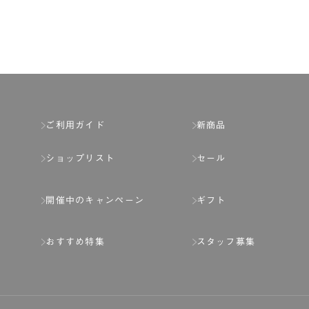
第2章 （会員の定義）
第2条 （会員の定義）
会員とは、本規約を承認した上で所定の手続を完
会員の資格は第三者に譲渡、承継、貸与等するこ
ご利用ガイド
新商品
第3条 （会員登録）
ショップリスト
セール
1.会員の登録は、弊社所定の情報を、インター
2.会員登録は、一人につき１アカウントのみと
開催中のキャンペーン
ギフト
ことがあります。
3.前項の定めの他、弊社は、会員登録した方が
おすすめ特集
スタッフ募集
り消すことがあります。
（1） 本規約違反により、会員登録の抹消等の処
（2） 会員登録の申請に虚偽の事項が含まれている