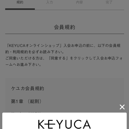
規約
入力
内容
完了
会員規約
「KEYUCAオンラインショップ」入会お申込の前に、以下の会員規
約・利用規約を必ずお読み下さい。
ご同意いただける方は、「同意する」をクリックして入会お申込フォ
ームへお進み下さい。
ケユカ会員規約
第1章 （総則）
第1条 （総則）
この会員規約（以下「本規約」といいます。）は、河淳株