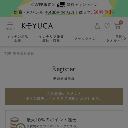
0
MENU
キッチン用品
インテリア雑貨
日用雑
ファッション
食器
収納・寝具
タオル・アロ
TOP
新規会員登録
Register
新規会員登録
会員登録いただくと
様々な特典サービスをご利用いただけます。
最大10％のポイント還元
お買物のたびにポイントがたまる。