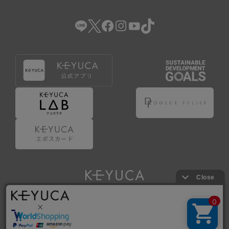
（2） 会員登録の申請に虚偽の事項が含まれている場合。
（3） 商品等に関する料金等の支払遅延その他の債務不履行
があった場合。
（4） 弊社が提供するサービスの利用に際して、ご利用規約
第14条に該当する場合。
（5） その他、本規約または個別規定に違反した場合。
4.会員登録が取り消された場合においても、当該会員は、
弊社とのお取引等により既に発生した支払義務等の取引上
の義務および本規約上の義務の履行責任を免れないものと
します。
5.仮登録とは、ケユカが提供するアプリ等でサービスを利
用するための簡易的な会員登録（以下「仮登録」といいま
す。）を指します。
6.仮登録をすることで、第9条のポイント付与を受けるこ
とができます。
Copyright © KAWAJUN Co., Ltd. All Rights Reserved.
7.仮登録状態はポイントの利用は行えず、第3条1項の通り
に登録完了することでポイント利用が行えるようになりま
す。