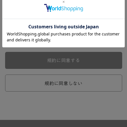
式会社ケユカ事業部（以下「弊社」といいます。）が提供
する一連のサービスに関し、弊社が次条の定めに従い入会
を承認したお客様（以下「会員」といいます。）に対し適
用されます。
本規約は、会員と弊社との間のサービスの利用に関わる一
切の関係に適用されるものとします。
弊社が一連のサービスを提供するにあたり、本規約のほ
か、ご利用にあたってのルール等、各種の定め（以下、
「個別規定」といいます。）をすることがあります。これ
規約に同意する
ら個別規定はその名称のいかんに関わらず、本規約の一部
を構成するものとします。
本規約の定めが前項の個別規定の定めと矛盾する場合に
は、個別規定において特段の定めなき限り、個別規定の定
規約に同意しない
めが優先されるものとします。
第2章 （会員の定義）
第2条 （会員の定義）
会員とは、本規約を承認した上で所定の手続を完了し、弊