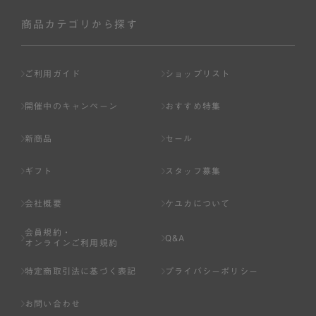
社が入会を承認したお客様を指します。
会員の資格は第三者に譲渡、承継、貸与等することは出来
商品カテゴリから探す
ません。
第3条 （会員登録）
ご利用ガイド
ショップリスト
1.会員の登録は、弊社所定の情報を、インターネット上の
ページへの入力、または弊社が別途指定する方法に従って
開催中のキャンペーン
おすすめ特集
提出することで登録することが出来ます。
新商品
セール
2.会員登録は、一人につき１アカウントのみとします。一
人で２アカウント以上を登録したと弊社が合理的な理由に
ギフト
スタッフ募集
基づき判断した場合は、弊社は、その登録を取り消すこと
があります。
会社概要
ケユカについて
3.前項の定めの他、弊社は、会員登録した方が以下の各号
会員規約・
のいずれかの事由に該当する場合は、その登録を拒否し、
Q&A
オンラインご利用規約
または事前に通知することなく一旦なされた登録を取り消
すことがあります。
特定商取引法に基づく表記
プライバシーポリシー
（1） 本規約違反により、会員登録の抹消等の処分を受けて
お問い合わせ
いる場合。